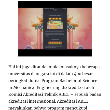
Hal ini juga ditandai mulai masuknya beberapa
universitas di negara ini di dalam 400 besar
peringkat dunia. Program Bachelor of Science
in Mechanical Engineering diakreditasi oleh
Komisi Akreditasi Teknik ABET – sebuah badan
akreditasi internasional. Akreditasi ABET
meyakinkan bahwa program mencukupi