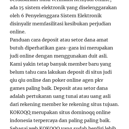
ada 15 sistem elektronik yang diselenggarakan
oleh 6 Penyelenggara Sistem Elektronik
disinyalir memfasilitasi kesibukan perjudian
online.
Panduan cara deposit atau setor dana amat
butuh diperhatikan gara-gara ini merupakan
judi online dengan menggunakan duit asli.
Kami yakin tetap banyak member baru yang
belum tahu cara lakukan deposit di situs judi
qiu qiu online dan poker online agen pkv
games paling baik. Deposit atau setor dana
adalah pertukaran uang tunai atau uang asli
dari rekening member ke rekening situs tujuan.
KOKOQQ merupakan situs dominoqq online
indonesia terpercaya dan paling paling baik.
Sebagai web KOKOQQ yang sudah berdiri lebih