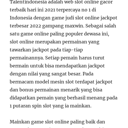
Talentindonesia adalah web slot online gacor
terbaik hari ini 2021 terpercaya no 1 di
Indonesia dengan game judi slot online jackpot
terbesar 2022 gampang maxwin. Sebagai salah
satu game online paling populer dewasa ini,
slot online merupakan permainan yang
tawarkan jackpot pada tiap-tiap
permainannya. Setiap pemain harus turut
bermain untuk bisa mendapatkan jackpot
dengan nilai yang sangat besar. Pada
bermacam model mesin slot terdapat jackpot
dan bonus permainan menarik yang bisa
didapatkan pemain yang berhasil menang pada
1 putaran spin slot yang ia mainkan.
Mainkan game slot online paling baik dan