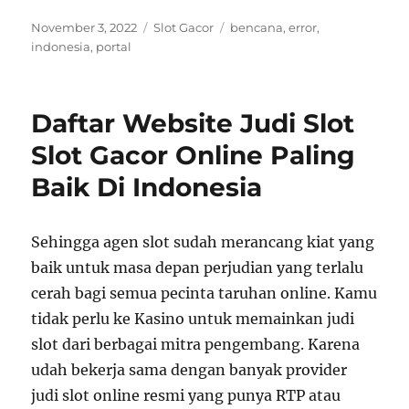
Posted
Categories
Tags
November 3, 2022
Slot Gacor
bencana
,
error
,
on
indonesia
,
portal
Daftar Website Judi Slot
Slot Gacor Online Paling
Baik Di Indonesia
Sehingga agen slot sudah merancang kiat yang
baik untuk masa depan perjudian yang terlalu
cerah bagi semua pecinta taruhan online. Kamu
tidak perlu ke Kasino untuk memainkan judi
slot dari berbagai mitra pengembang. Karena
udah bekerja sama dengan banyak provider
judi slot online resmi yang punya RTP atau