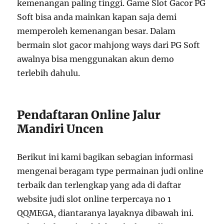
kemenangan paling tinggi. Game Slot Gacor PG
Soft bisa anda mainkan kapan saja demi
memperoleh kemenangan besar. Dalam
bermain slot gacor mahjong ways dari PG Soft
awalnya bisa menggunakan akun demo
terlebih dahulu.
Pendaftaran Online Jalur
Mandiri Uncen
Berikut ini kami bagikan sebagian informasi
mengenai beragam type permainan judi online
terbaik dan terlengkap yang ada di daftar
website judi slot online terpercaya no 1
QQMEGA, diantaranya layaknya dibawah ini.