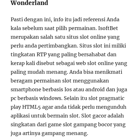
Wonderland
Pasti dengan ini, info itu jadi referensi Anda
kala sebelum saat pilih permainan. IsoftBet
merupakan salah satu situs slot online yang
perlu anda pertimbangkan. Situs slot ini miliki
tingkatan RTP yang paling bersahabat dan
kerap kali disebut sebagai web slot online yang
paling mudah menang. Anda bisa menikmati
beragam permainan slot menggunakan
smartphone berbasis Ios atau android dan juga
pc berbasis windows. Selain itu slot pragmatic
play HTML5 agar anda tidak perlu mengunduh
aplikasi untuk bermain slot. Slot gacor adalah
singkatan dari game slot gampang bocor yang
juga artinya gampang menang.