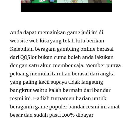
Anda dapat memainkan game judi ini di
website web kita yang telah kita berikan.
Kelebihan beragam gambling online berasal
dari QQSlot bukan cuma boleh anda lakukan
dengan satu akun member saja. Member punya
peluang memulai taruhan berasal dari angka
yang paling kecil supaya tidak langsung
bangkrut waktu kalah bermain dari bandar
resmi ini. Hadiah turnamen harian untuk
beraganm game populer bandar resmi ini amat
besar dan sudah pasti 100% dibayar.