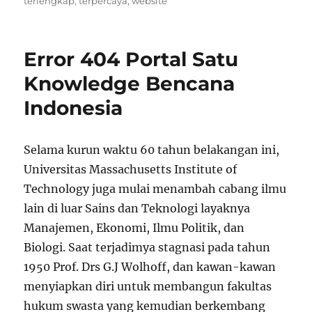
terlengkap
,
terpercaya
,
website
Error 404 Portal Satu
Knowledge Bencana
Indonesia
Selama kurun waktu 60 tahun belakangan ini,
Universitas Massachusetts Institute of
Technology juga mulai menambah cabang ilmu
lain di luar Sains dan Teknologi layaknya
Manajemen, Ekonomi, Ilmu Politik, dan
Biologi. Saat terjadimya stagnasi pada tahun
1950 Prof. Drs G.J Wolhoff, dan kawan-kawan
menyiapkan diri untuk membangun fakultas
hukum swasta yang kemudian berkembang