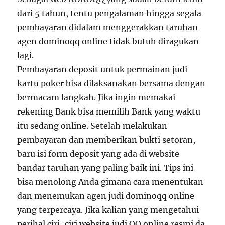
dari 5 tahun, tentu pengalaman hingga segala
pembayaran didalam menggerakkan taruhan
agen dominoqq online tidak butuh diragukan
lagi.
Pembayaran deposit untuk permainan judi
kartu poker bisa dilaksanakan bersama dengan
bermacam langkah. Jika ingin memakai
rekening Bank bisa memilih Bank yang waktu
itu sedang online. Setelah melakukan
pembayaran dan memberikan bukti setoran,
baru isi form deposit yang ada di website
bandar taruhan yang paling baik ini. Tips ini
bisa menolong Anda gimana cara menentukan
dan menemukan agen judi dominoqq online
yang terpercaya. Jika kalian yang mengetahui
perihal ciri-ciri website judi QQ online resmi da