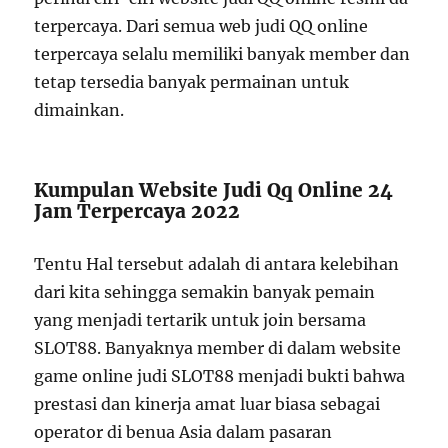
terpercaya. Dari semua web judi QQ online
terpercaya selalu memiliki banyak member dan
tetap tersedia banyak permainan untuk
dimainkan.
Kumpulan Website Judi Qq Online 24
Jam Terpercaya 2022
Tentu Hal tersebut adalah di antara kelebihan
dari kita sehingga semakin banyak pemain
yang menjadi tertarik untuk join bersama
SLOT88. Banyaknya member di dalam website
game online judi SLOT88 menjadi bukti bahwa
prestasi dan kinerja amat luar biasa sebagai
operator di benua Asia dalam pasaran