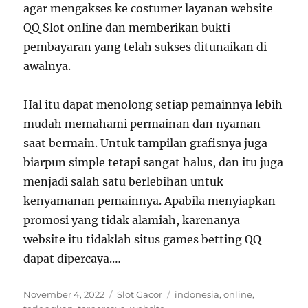
agar mengakses ke costumer layanan website
QQ Slot online dan memberikan bukti
pembayaran yang telah sukses ditunaikan di
awalnya.
Hal itu dapat menolong setiap pemainnya lebih
mudah memahami permainan dan nyaman
saat bermain. Untuk tampilan grafisnya juga
biarpun simple tetapi sangat halus, dan itu juga
menjadi salah satu berlebihan untuk
kenyamanan pemainnya. Apabila menyiapkan
promosi yang tidak alamiah, karenanya
website itu tidaklah situs games betting QQ
dapat dipercaya.…
Posted
Categories
Tags
November 4, 2022
Slot Gacor
indonesia
,
online
,
on