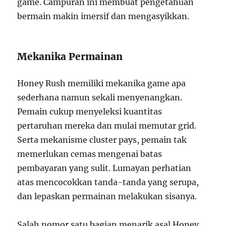
game. Campuran ini membuat pengetahuan
bermain makin imersif dan mengasyikkan.
Mekanika Permainan
Honey Rush memiliki mekanika game apa
sederhana namun sekali menyenangkan.
Pemain cukup menyeleksi kuantitas
pertaruhan mereka dan mulai memutar grid.
Serta mekanisme cluster pays, pemain tak
memerlukan cemas mengenai batas
pembayaran yang sulit. Lumayan perhatian
atas mencocokkan tanda-tanda yang serupa,
dan lepaskan permainan melakukan sisanya.
Salah nomor satu bagian menarik asal Honey