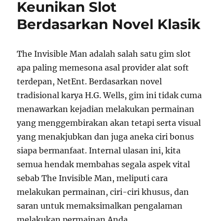
Keunikan Slot
Berdasarkan Novel Klasik
The Invisible Man adalah salah satu gim slot
apa paling memesona asal provider alat soft
terdepan, NetEnt. Berdasarkan novel
tradisional karya H.G. Wells, gim ini tidak cuma
menawarkan kejadian melakukan permainan
yang menggembirakan akan tetapi serta visual
yang menakjubkan dan juga aneka ciri bonus
siapa bermanfaat. Internal ulasan ini, kita
semua hendak membahas segala aspek vital
sebab The Invisible Man, meliputi cara
melakukan permainan, ciri-ciri khusus, dan
saran untuk memaksimalkan pengalaman
melakukan permainan Anda.