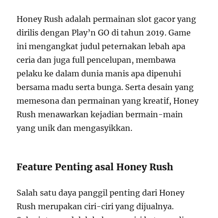
Honey Rush adalah permainan slot gacor yang
dirilis dengan Play’n GO di tahun 2019. Game
ini mengangkat judul peternakan lebah apa
ceria dan juga full pencelupan, membawa
pelaku ke dalam dunia manis apa dipenuhi
bersama madu serta bunga. Serta desain yang
memesona dan permainan yang kreatif, Honey
Rush menawarkan kejadian bermain-main
yang unik dan mengasyikkan.
Feature Penting asal Honey Rush
Salah satu daya panggil penting dari Honey
Rush merupakan ciri-ciri yang dijualnya.