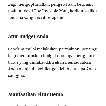
Bagi mengoptimalkan pengetahuan bermain-
main Anda di The Invisible Man, berikut sedikit
rencana yang bisa diterapkan:
Atur Budget Anda
Sebelum mulai melakukan permainan, penting
bagi memutuskan budget dan juga mengikuti
batas yang dimaksud.Ini akan memudahkan
Anda menjauhi kehilangan lebih dari apa Anda
sanggup.
Manfaatkan Fitur Demo