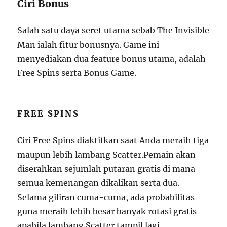
Ciri Bonus
Salah satu daya seret utama sebab The Invisible
Man ialah fitur bonusnya. Game ini
menyediakan dua feature bonus utama, adalah
Free Spins serta Bonus Game.
FREE SPINS
Ciri Free Spins diaktifkan saat Anda meraih tiga
maupun lebih lambang Scatter.Pemain akan
diserahkan sejumlah putaran gratis di mana
semua kemenangan dikalikan serta dua.
Selama giliran cuma-cuma, ada probabilitas
guna meraih lebih besar banyak rotasi gratis
apabila lambang Scatter tampil lagi.