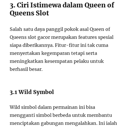
3. Ciri Istimewa dalam Queen of
Queens Slot
Salah satu daya panggil pokok asal Queen of
Queens slot gacor merupakan features spesial
siapa diberikannya. Fitur-fitur ini tak cuma
menyertakan kegemparan tetapi serta
meningkatkan kesempatan pelaku untuk
berhasil besar.
3.1 Wild Symbol
Wild simbol dalam permainan ini bisa
mengganti simbol berbeda untuk membantu
menciptakan gabungan mengalahkan. Ini ialah