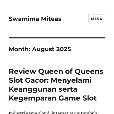
Swamima Miteas
MENU
Month:
August 2025
Review Queen of Queens
Slot Gacor: Menyelami
Keanggunan serta
Kegemparan Game Slot
Industri game slot di internet terus tumbuh,