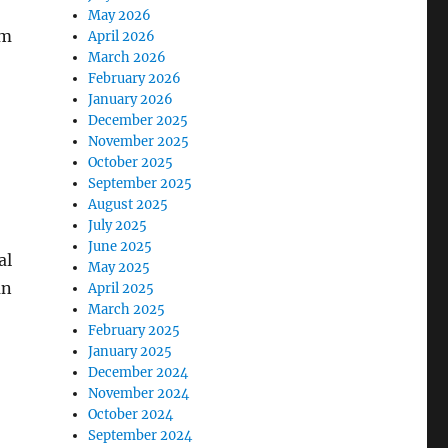
May 2026
am
April 2026
March 2026
February 2026
January 2026
December 2025
November 2025
October 2025
September 2025
August 2025
July 2025
June 2025
al
May 2025
an
April 2025
March 2025
February 2025
January 2025
December 2024
November 2024
October 2024
September 2024