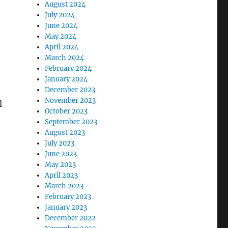
August 2024
July 2024
June 2024
May 2024
April 2024
March 2024
February 2024
January 2024
December 2023
November 2023
l
October 2023
September 2023
August 2023
July 2023
June 2023
May 2023
April 2023
March 2023
February 2023
January 2023
December 2022