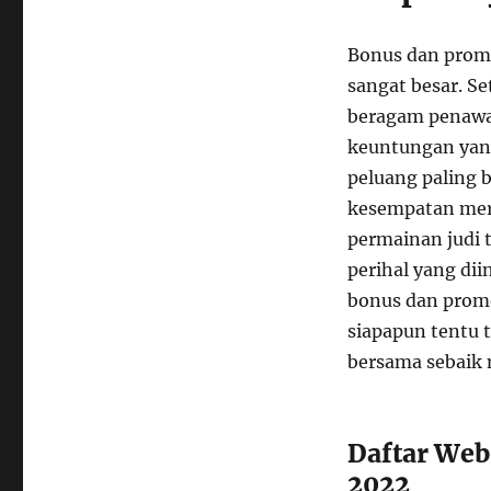
Bonus dan promo
sangat besar. S
beragam penawa
keuntungan yang 
peluang paling 
kesempatan mer
permainan judi 
perihal yang dii
bonus dan prom
siapapun tentu
bersama sebaik
Daftar Web
2022