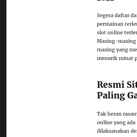
Segera daftar d
permainan terle
slot online ter
Masing-masing p
masing yang mem
menarik minat 
Resmi Si
Paling G
Tak heran rasany
online yang ada
dilaksanakan d