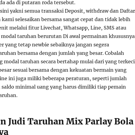
a ada di putaran roda tersebut.
isini yakni semua transaksi Deposit, withdraw dan Daftar
 kami selesaikan bersama sangat cepat dan tidak lebih
enit melalui fitur Livechat, Whatsapp, Line, SMS atau
 modal taruhan berurutan Di awal permainan khususnya
er yang tetap newbie sebaiknya jangan segera
ruhan bersama dengan jumlah yang besar. Cobalah
modal taruhan secara bertahap mulai dari yang terkeci
besar sesuai bersama dengan kekuatan bermain yang
line ini juga miliki beberapa peraturan, seperti jumlah
 saldo minimal uang yang harus dimiliki tiap pemain
aruhan.
en Judi Taruhan Mix Parlay Bola
ya