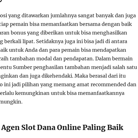
si yang ditawarkan jumlahnya sangat banyak dan juga
etiap pemain bisa memanfaatkan bersama dengan baik
ran bonus yang diberikan untuk bisa menghasilkan
berkali lipat. Setidaknya juga ini bisa jadi di antara
baik untuk Anda dan para pemain bisa mendapatkan
aih tambahan modal dan pendapatan. Dalam bermain
tentu Sumber penghasilan tambahan menjadi salah satu
nginkan dan juga dikehendaki. Maka berasal dari itu
o ini jadi pilihan yang memang amat recommended dan
 terlalu kemungkinan untuk bisa memanfaatkannya
 mungkin.
 Agen Slot Dana Online Paling Baik