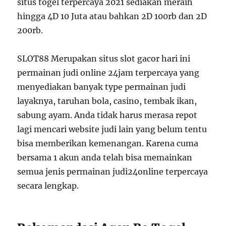
situs togel terpercaya 2021 sediakan meraih
hingga 4D 10 Juta atau bahkan 2D 100rb dan 2D
200rb.
SLOT88 Merupakan situs slot gacor hari ini
permainan judi online 24jam terpercaya yang
menyediakan banyak type permainan judi
layaknya, taruhan bola, casino, tembak ikan,
sabung ayam. Anda tidak harus merasa repot
lagi mencari website judi lain yang belum tentu
bisa memberikan kemenangan. Karena cuma
bersama 1 akun anda telah bisa memainkan
semua jenis permainan judi24online terpercaya
secara lengkap.