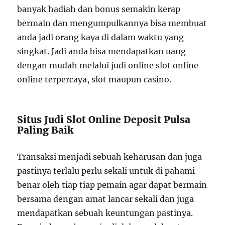
banyak hadiah dan bonus semakin kerap
bermain dan mengumpulkannya bisa membuat
anda jadi orang kaya di dalam waktu yang
singkat. Jadi anda bisa mendapatkan uang
dengan mudah melalui judi online slot online
online terpercaya, slot maupun casino.
Situs Judi Slot Online Deposit Pulsa
Paling Baik
Transaksi menjadi sebuah keharusan dan juga
pastinya terlalu perlu sekali untuk di pahami
benar oleh tiap tiap pemain agar dapat bermain
bersama dengan amat lancar sekali dan juga
mendapatkan sebuah keuntungan pastinya.