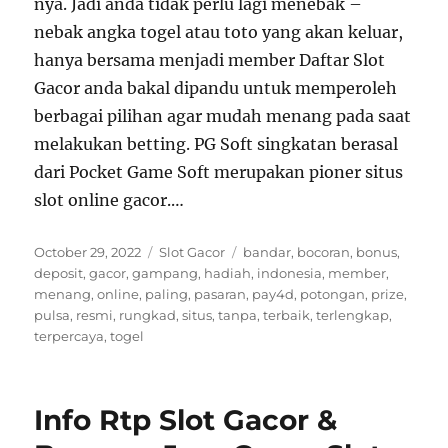
nya. Jadi anda tidak perlu lagi menebak –
nebak angka togel atau toto yang akan keluar,
hanya bersama menjadi member Daftar Slot
Gacor anda bakal dipandu untuk memperoleh
berbagai pilihan agar mudah menang pada saat
melakukan betting. PG Soft singkatan berasal
dari Pocket Game Soft merupakan pioner situs
slot online gacor.…
Posted
Categories
Tags
October 29, 2022
Slot Gacor
bandar
,
bocoran
,
bonus
,
on
deposit
,
gacor
,
gampang
,
hadiah
,
indonesia
,
member
,
menang
,
online
,
paling
,
pasaran
,
pay4d
,
potongan
,
prize
,
pulsa
,
resmi
,
rungkad
,
situs
,
tanpa
,
terbaik
,
terlengkap
,
terpercaya
,
togel
Info Rtp Slot Gacor &