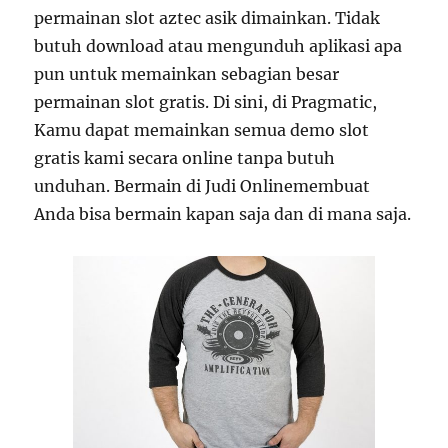
permainan slot aztec asik dimainkan. Tidak
butuh download atau mengunduh aplikasi apa
pun untuk memainkan sebagian besar
permainan slot gratis. Di sini, di Pragmatic,
Kamu dapat memainkan semua demo slot
gratis kami secara online tanpa butuh
unduhan. Bermain di Judi Onlinemembuat
Anda bisa bermain kapan saja dan di mana saja.