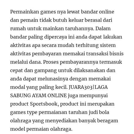
Permainkan games nya lewat bandar online
dan pemain tidak butuh keluar berasal dari
rumah untuk mainkan taruhannya. Dalam
bandar paling dipercaya ini anda dapat lakukan
aktivitas apa secara mudah terhitung sistem
aktivitas pembayaran memakai transaksi bisnis
melalui dana. Proses pembayarannya termasuk
cepat dan gampang untuk dilaksanakan dan
anda dapat melunasinya dengan memakai
modal yang paling kecil. JUARA303|LAGA
SABUNG AYAM ONLINE juga mempunyai
product Sportsbook, product ini merupakan
games type permaianan taruhan judi bola
olahraga yang menyediakan banyak beragam
model permaian olahraga.