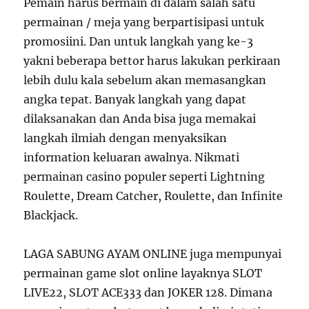
Pemain harus bermain di dalam salah satu
permainan / meja yang berpartisipasi untuk
promosiini. Dan untuk langkah yang ke-3
yakni beberapa bettor harus lakukan perkiraan
lebih dulu kala sebelum akan memasangkan
angka tepat. Banyak langkah yang dapat
dilaksanakan dan Anda bisa juga memakai
langkah ilmiah dengan menyaksikan
information keluaran awalnya. Nikmati
permainan casino populer seperti Lightning
Roulette, Dream Catcher, Roulette, dan Infinite
Blackjack.
LAGA SABUNG AYAM ONLINE juga mempunyai
permainan game slot online layaknya SLOT
LIVE22, SLOT ACE333 dan JOKER 128. Dimana