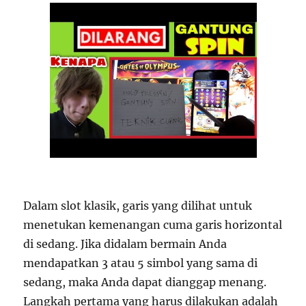
Dalam slot klasik, garis yang dilihat untuk
menetukan kemenangan cuma garis horizontal
di sedang. Jika didalam bermain Anda
mendapatkan 3 atau 5 simbol yang sama di
sedang, maka Anda dapat dianggap menang.
Langkah pertama yang harus dilakukan adalah