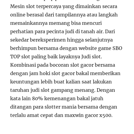
Mesin slot terpercaya yang dimainkan secara
online berasal dari tampilannya atau langkah
memainkannya memang bisa mencuri
perhatian para pecinta judi di tanah air. Dari
sekedar bereksperimen hingga selanjutnya
berhimpun bersama dengan website game SBO
TOP slot paling baik layaknya Judi slot.
Kombinasi pada bocoran slot gacor bersama
dengan jam hoki slot gacor bakal memberikan
keuntungan lebih buat kalian saat lakukan
taruhan judi slot gampang menang. Dengan
kata lain 80% kemenangan bakal jatuh
ditangan para slotter mania bersama dengan
terlalu amat cepat dan maxwin gacor x500.