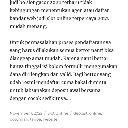
judi bo slot gacor 2022 terbaru tidak
kebingungan menentukan agen atau daftar
bandar web judi slot online terpercaya 2022
mudah menang.
Untuk permasalahan proses pendaftarannya
yang harus dilakukan semua bettor nanti bisa
dianggap amat mudah. Karena nanti bettor
hanya tinggal isi kolom formulir menggunakan
dana diri lengkap dan valid. Bagi bettor yang
udah resmi mendaftar cuma bakal diminta
untuk laksanakan deposit awal bersama
dengan cocok sedikitnya.…
Posted
Categories
Tags
November 1, 2022
Slot Online
deposit
,
online
,
on
potongan
,
tanpa
,
website