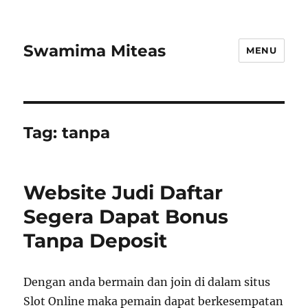
Swamima Miteas
MENU
Tag:
tanpa
Website Judi Daftar
Segera Dapat Bonus
Tanpa Deposit
Dengan anda bermain dan join di dalam situs
Slot Online maka pemain dapat berkesempatan