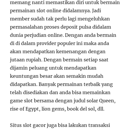
memang nanti memastikan diri untuk bermain
permainan slot online didalamnya. Jadi
member sudah tak perlu lagi mengeluhkan
permasalahan proses deposit pulsa didalam
dunia perjudian online. Dengan anda bermain
di di dalam provider populer ini maka anda
akan mendapatkan kemenangan dengan
jutaan rupiah. Dengan bermain setiap saat
dijamin peluang untuk mendapatkan
keuntungan besar akan semakin mudah
didapatkan. Banyak permainan terbaik yang
telah disediakan dan anda bisa memainkan
game slot bersama dengan judul solar Queen,
rise of Egypt, lion gems, book del sol, dll.
Situs slot gacor juga bisa lakukan transaksi