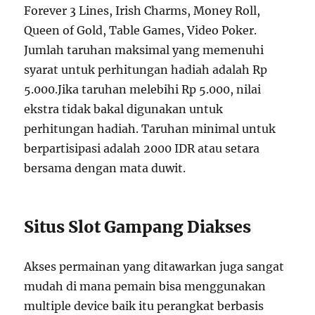
Forever 3 Lines, Irish Charms, Money Roll,
Queen of Gold, Table Games, Video Poker.
Jumlah taruhan maksimal yang memenuhi
syarat untuk perhitungan hadiah adalah Rp
5.000.Jika taruhan melebihi Rp 5.000, nilai
ekstra tidak bakal digunakan untuk
perhitungan hadiah. Taruhan minimal untuk
berpartisipasi adalah 2000 IDR atau setara
bersama dengan mata duwit.
Situs Slot Gampang Diakses
Akses permainan yang ditawarkan juga sangat
mudah di mana pemain bisa menggunakan
multiple device baik itu perangkat berbasis