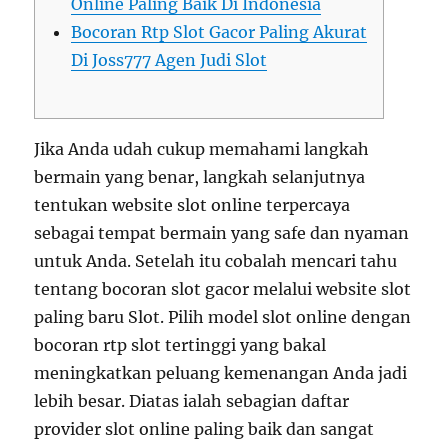
Online Paling Baik Di Indonesia
Bocoran Rtp Slot Gacor Paling Akurat
Di Joss777 Agen Judi Slot
Jika Anda udah cukup memahami langkah
bermain yang benar, langkah selanjutnya
tentukan website slot online terpercaya
sebagai tempat bermain yang safe dan nyaman
untuk Anda. Setelah itu cobalah mencari tahu
tentang bocoran slot gacor melalui website slot
paling baru Slot. Pilih model slot online dengan
bocoran rtp slot tertinggi yang bakal
meningkatkan peluang kemenangan Anda jadi
lebih besar. Diatas ialah sebagian daftar
provider slot online paling baik dan sangat