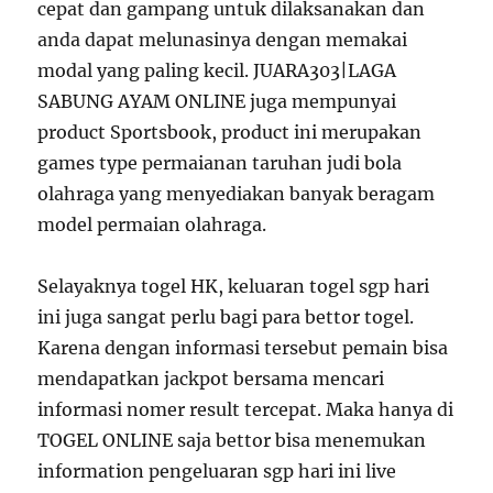
cepat dan gampang untuk dilaksanakan dan
anda dapat melunasinya dengan memakai
modal yang paling kecil. JUARA303|LAGA
SABUNG AYAM ONLINE juga mempunyai
product Sportsbook, product ini merupakan
games type permaianan taruhan judi bola
olahraga yang menyediakan banyak beragam
model permaian olahraga.
Selayaknya togel HK, keluaran togel sgp hari
ini juga sangat perlu bagi para bettor togel.
Karena dengan informasi tersebut pemain bisa
mendapatkan jackpot bersama mencari
informasi nomer result tercepat. Maka hanya di
TOGEL ONLINE saja bettor bisa menemukan
information pengeluaran sgp hari ini live