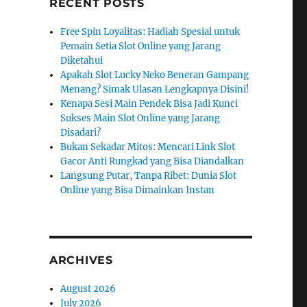
RECENT POSTS
Free Spin Loyalitas: Hadiah Spesial untuk
Pemain Setia Slot Online yang Jarang
Diketahui
Apakah Slot Lucky Neko Beneran Gampang
Menang? Simak Ulasan Lengkapnya Disini!
Kenapa Sesi Main Pendek Bisa Jadi Kunci
Sukses Main Slot Online yang Jarang
Disadari?
Bukan Sekadar Mitos: Mencari Link Slot
Gacor Anti Rungkad yang Bisa Diandalkan
Langsung Putar, Tanpa Ribet: Dunia Slot
Online yang Bisa Dimainkan Instan
ARCHIVES
August 2026
July 2026