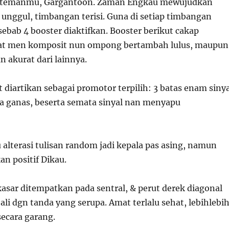
ut temanmu, Gargantoon. Zaman Engkau mewujudkan
 unggul, timbangan terisi. Guna di setiap timbangan
ebab 4 booster diaktifkan. Booster berikut cakap
 men komposit nun ompong bertambah lulus, maupun
an akurat dari lainnya.
 diartikan sebagai promotor terpilih: 3 batas enam sinya
 ganas, beserta semata sinyal nan menyapu
 alterasi tulisan random jadi kepala pas asing, namun
an positif Dikau.
kasar ditempatkan pada sentral, & perut derek diagonal
jali dgn tanda yang serupa. Amat terlalu sehat, lebihlebi
 secara garang.