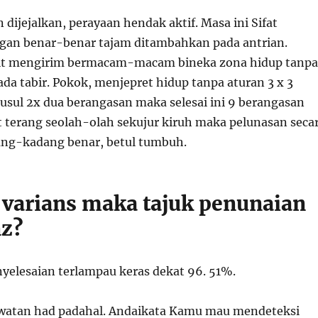
 dijejalkan, perayaan hendak aktif. Masa ini Sifat
gan benar-benar tajam ditambahkan pada antrian.
it mengirim bermacam-macam bineka zona hidup tanpa
da tabir. Pokok, menjepret hidup tanpa aturan 3 x 3
sul 2x dua berangasan maka selesai ini 9 berangasan
ut terang seolah-olah sekujur kiruh maka pelunasan seca
ang-kadang benar, betul tumbuh.
varians maka tajuk penunaian
z?
elesaian terlampau keras dekat 96. 51%.
ewatan had padahal. Andaikata Kamu mau mendeteksi