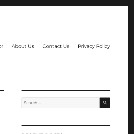
or
About Us
Contact Us
Privacy Policy
SEARCH
Search
for: