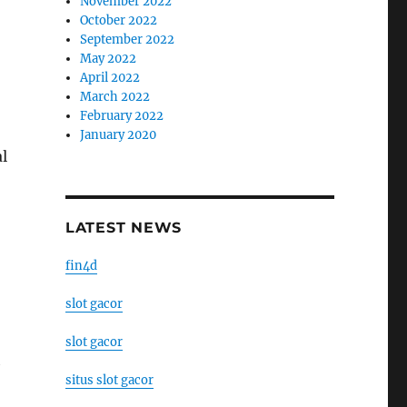
November 2022
October 2022
September 2022
May 2022
April 2022
March 2022
February 2022
January 2020
l
LATEST NEWS
fin4d
slot gacor
slot gacor
h
situs slot gacor