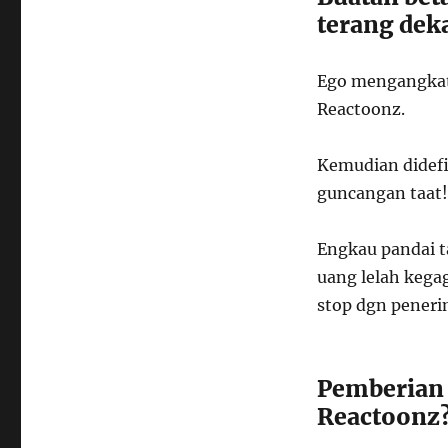
terang dek
Ego mengangkat 
Reactoonz.
Kemudian didefi
guncangan taat!
Engkau pandai t
uang lelah kega
stop dgn peneri
Pemberian 
Reactoonz