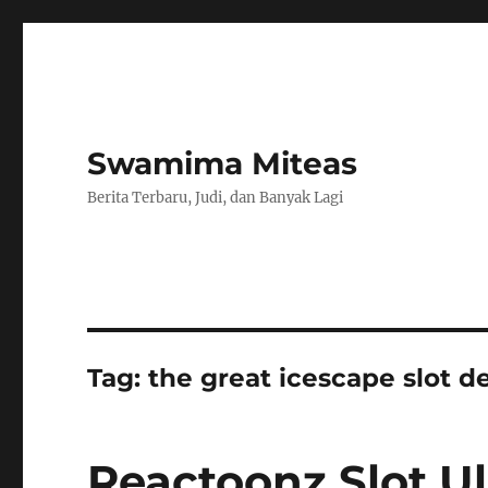
Swamima Miteas
Berita Terbaru, Judi, dan Banyak Lagi
Tag:
the great icescape slot 
Reactoonz Slot Ul