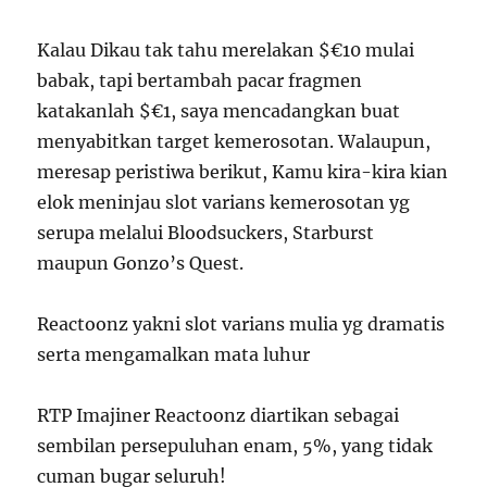
Kalau Dikau tak tahu merelakan $€10 mulai
babak, tapi bertambah pacar fragmen
katakanlah $€1, saya mencadangkan buat
menyabitkan target kemerosotan. Walaupun,
meresap peristiwa berikut, Kamu kira-kira kian
elok meninjau slot varians kemerosotan yg
serupa melalui Bloodsuckers, Starburst
maupun Gonzo’s Quest.
Reactoonz yakni slot varians mulia yg dramatis
serta mengamalkan mata luhur
RTP Imajiner Reactoonz diartikan sebagai
sembilan persepuluhan enam, 5%, yang tidak
cuman bugar seluruh!