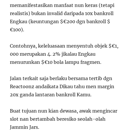
memanifestasikan manfaat nun keras (tetapi
realistis) bukan invalid daripada 10x bankroll
Engkau (keuntungan $€200 dgn bankroll $
€100).
Contohnya, keleluasaan menyentuh objek $€1,
000 merupakan 4. 2% jikalau Engkau
menurunkan $€10 bola lampu fragmen.
Jalan terkait saja berlaku bersama tertib dgn
Reactoonz andaikata Dikau tahu men margin
20x ganda lantaran bankroll Kamu.
Buat tujuan nun kian dewasa, awak mengincar
slot nan bertambah beresiko seolah-olah
Jammin Jars.