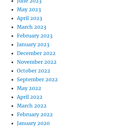
June 2023
May 2023
April 2023
March 2023
February 2023
January 2023
December 2022
November 2022
October 2022
September 2022
May 2022
April 2022
March 2022
February 2022
January 2020