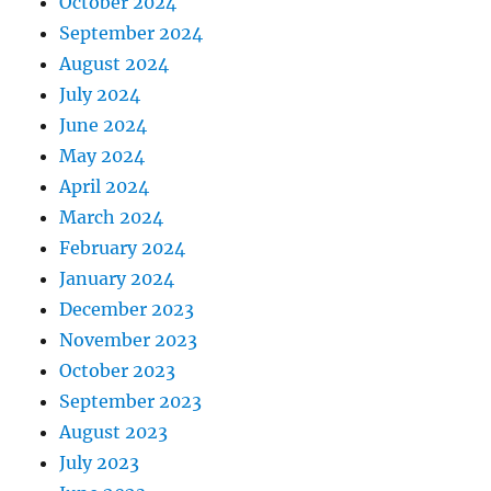
October 2024
September 2024
August 2024
July 2024
June 2024
May 2024
April 2024
March 2024
February 2024
January 2024
December 2023
November 2023
October 2023
September 2023
August 2023
July 2023