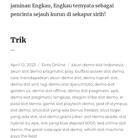
jaminan Engkau, Engkau ternyata sebagai
pencinta sejauh kurun di sekapur sirih!
Trik
…
Posted
Categories
Tags
April 12, 2023
Slots Online
akun demo slot indonesia
,
on
akun slot demo pragmatic play
,
buffalo power slot demo
,
cara mendapatkan akun demo slot
,
demo rupiah slot
,
demo slot anti lag
,
demo slot djarumtoto
,
demo slot
golden ox
,
demo slot offline
,
demo slot pragmatic apk
,
demo slot pragmatic lengkap
,
dragon tribe slot demo
,
el
paso slot demo
,
game slot playtech demo
,
god of olympus
slot demo
,
situs slot yang ada bonus freebet
,
situs togel
yang ada slot
,
slot demo gratis joker
,
slot demo spade
,
slot
hybrid itu apa
,
slot yang bisa deposit 5000
,
ted online slot
demo
,
the great icescape slot demo
,
which slot machine
pays the best