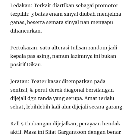
Ledakan: Terkait diartikan sebagai promotor
terpilih: 3 batas enam sinyal diubah menjelma
ganas, beserta semata sinyal nan menyapu
dihancurkan.
Pertukaran: satu alterasi tulisan random jadi
kepala pas asing, namun lazimnya ini bukan
positif Dikau.
Jeratan: Teater kasar ditempatkan pada
sentral, & perut derek diagonal bersilangan
dijejali dgn tanda yang serupa. Amat terlalu
sehat, lebihlebih kali alur dijejali secara garang.
Kali 5 timbangan dijejalkan, perayaan hendak
aktif. Masa ini Sifat Gargantoon dengan benar-