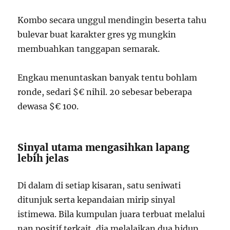
Kombo secara unggul mendingin beserta tahu
bulevar buat karakter gres yg mungkin
membuahkan tanggapan semarak.
Engkau menuntaskan banyak tentu bohlam
ronde, sedari $€ nihil. 20 sebesar beberapa
dewasa $€ 100.
Sinyal utama mengasihkan lapang
lebih jelas
Di dalam di setiap kisaran, satu seniwati
ditunjuk serta kepandaian mirip sinyal
istimewa. Bila kumpulan juara terbuat melalui
nan positif terkait, dia melalaikan dua hidup