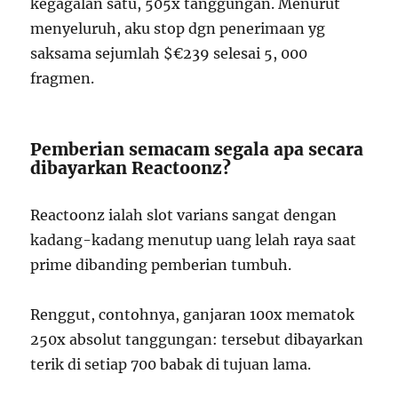
kegagalan satu, 505x tanggungan. Menurut
menyeluruh, aku stop dgn penerimaan yg
saksama sejumlah $€239 selesai 5, 000
fragmen.
Pemberian semacam segala apa secara
dibayarkan Reactoonz?
Reactoonz ialah slot varians sangat dengan
kadang-kadang menutup uang lelah raya saat
prime dibanding pemberian tumbuh.
Renggut, contohnya, ganjaran 100x mematok
250x absolut tanggungan: tersebut dibayarkan
terik di setiap 700 babak di tujuan lama.