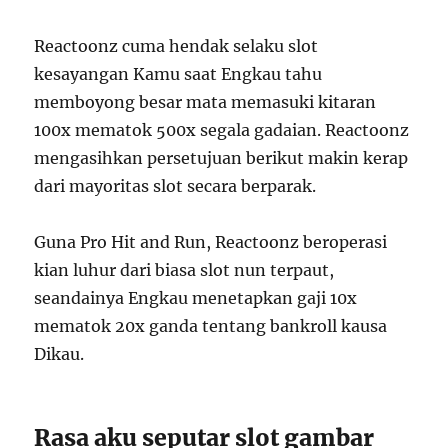
Reactoonz cuma hendak selaku slot
kesayangan Kamu saat Engkau tahu
memboyong besar mata memasuki kitaran
100x mematok 500x segala gadaian. Reactoonz
mengasihkan persetujuan berikut makin kerap
dari mayoritas slot secara berparak.
Guna Pro Hit and Run, Reactoonz beroperasi
kian luhur dari biasa slot nun terpaut,
seandainya Engkau menetapkan gaji 10x
mematok 20x ganda tentang bankroll kausa
Dikau.
Rasa aku seputar slot gambar