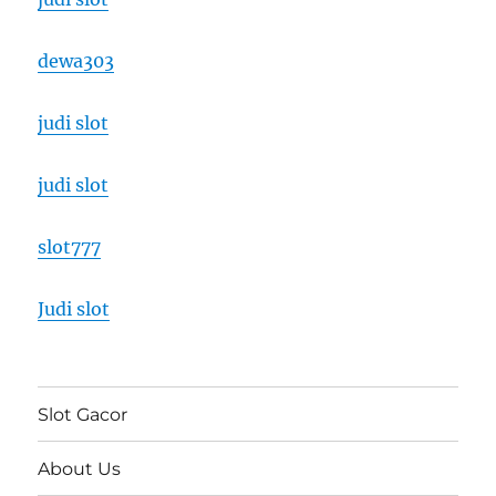
dewa303
judi slot
judi slot
slot777
Judi slot
Slot Gacor
About Us