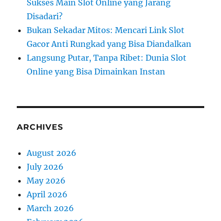
Sukses Main Slot Online yang Jarang
Disadari?
Bukan Sekadar Mitos: Mencari Link Slot
Gacor Anti Rungkad yang Bisa Diandalkan
Langsung Putar, Tanpa Ribet: Dunia Slot
Online yang Bisa Dimainkan Instan
ARCHIVES
August 2026
July 2026
May 2026
April 2026
March 2026