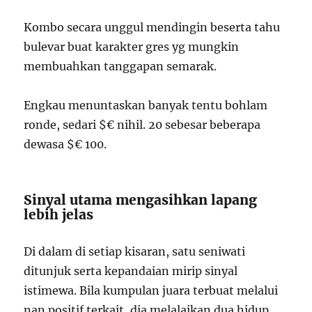
Kombo secara unggul mendingin beserta tahu
bulevar buat karakter gres yg mungkin
membuahkan tanggapan semarak.
Engkau menuntaskan banyak tentu bohlam
ronde, sedari $€ nihil. 20 sebesar beberapa
dewasa $€ 100.
Sinyal utama mengasihkan lapang
lebih jelas
Di dalam di setiap kisaran, satu seniwati
ditunjuk serta kepandaian mirip sinyal
istimewa. Bila kumpulan juara terbuat melalui
nan positif terkait, dia melalaikan dua hidup