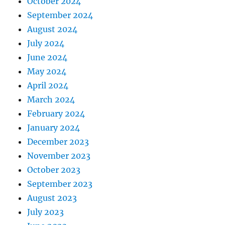
October 2024
September 2024
August 2024
July 2024
June 2024
May 2024
April 2024
March 2024
February 2024
January 2024
December 2023
November 2023
October 2023
September 2023
August 2023
July 2023