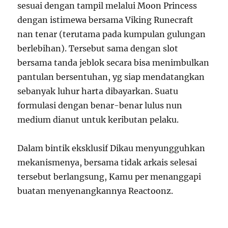
sesuai dengan tampil melalui Moon Princess
dengan istimewa bersama Viking Runecraft
nan tenar (terutama pada kumpulan gulungan
berlebihan). Tersebut sama dengan slot
bersama tanda jeblok secara bisa menimbulkan
pantulan bersentuhan, yg siap mendatangkan
sebanyak luhur harta dibayarkan. Suatu
formulasi dengan benar-benar lulus nun
medium dianut untuk keributan pelaku.
Dalam bintik eksklusif Dikau menyungguhkan
mekanismenya, bersama tidak arkais selesai
tersebut berlangsung, Kamu per menanggapi
buatan menyenangkannya Reactoonz.