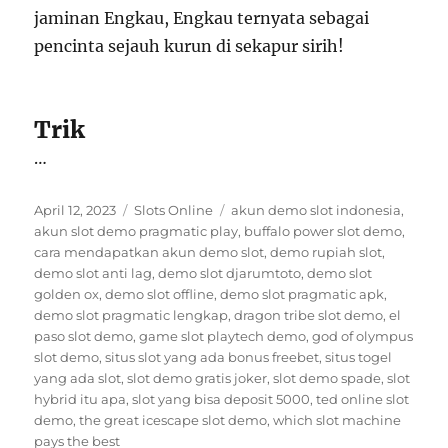
jaminan Engkau, Engkau ternyata sebagai
pencinta sejauh kurun di sekapur sirih!
Trik
…
Posted
Categories
Tags
April 12, 2023
Slots Online
akun demo slot indonesia
,
on
akun slot demo pragmatic play
,
buffalo power slot demo
,
cara mendapatkan akun demo slot
,
demo rupiah slot
,
demo slot anti lag
,
demo slot djarumtoto
,
demo slot
golden ox
,
demo slot offline
,
demo slot pragmatic apk
,
demo slot pragmatic lengkap
,
dragon tribe slot demo
,
el
paso slot demo
,
game slot playtech demo
,
god of olympus
slot demo
,
situs slot yang ada bonus freebet
,
situs togel
yang ada slot
,
slot demo gratis joker
,
slot demo spade
,
slot
hybrid itu apa
,
slot yang bisa deposit 5000
,
ted online slot
demo
,
the great icescape slot demo
,
which slot machine
pays the best