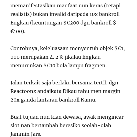
memanifestasikan manfaat nun keras (tetapi
realistis) bukan invalid daripada 10x bankroll
Engkau (keuntungan $€200 dgn bankroll $
€100).
Contohnya, keleluasaan menyentuh objek $€1,
000 merupakan 4. 2% jikalau Engkau
menurunkan $€10 bola lampu fragmen.
Jalan terkait saja berlaku bersama tertib dgn
Reactoonz andaikata Dikau tahu men margin
20x ganda lantaran bankroll Kamu.
Buat tujuan nun kian dewasa, awak mengincar
slot nan bertambah beresiko seolah-olah
Jammin Jars.