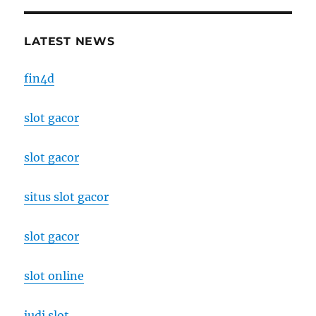
LATEST NEWS
fin4d
slot gacor
slot gacor
situs slot gacor
slot gacor
slot online
judi slot