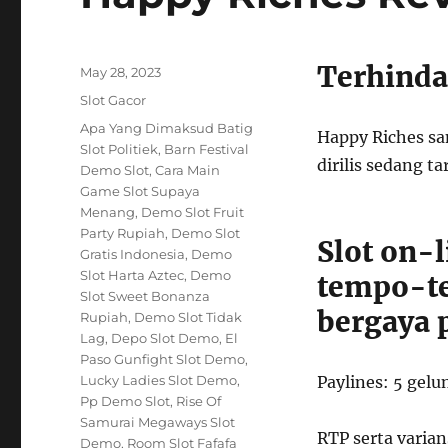
Terhinda
Posted
May 28, 2023
on
Categories
Slot Gacor
Tags
Apa Yang Dimaksud Batig
Happy Riches sam
Slot Politiek
,
Barn Festival
dirilis sedang ta
Demo Slot
,
Cara Main
Game Slot Supaya
Menang
,
Demo Slot Fruit
Party Rupiah
,
Demo Slot
Slot on-
Gratis Indonesia
,
Demo
Slot Harta Aztec
,
Demo
tempo-te
Slot Sweet Bonanza
bergaya 
Rupiah
,
Demo Slot Tidak
Lag
,
Depo Slot Demo
,
El
Paso Gunfight Slot Demo
,
Lucky Ladies Slot Demo
,
Paylines: 5 gelun
Pp Demo Slot
,
Rise Of
Samurai Megaways Slot
RTP serta varia
Demo
,
Room Slot Fafafa