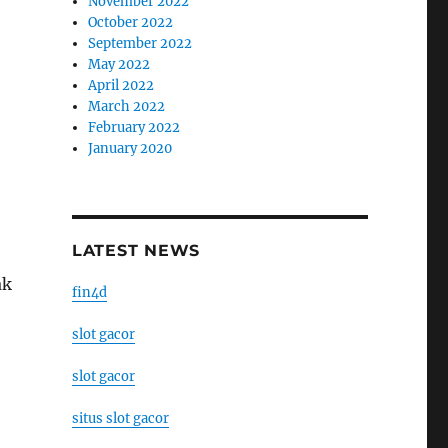
November 2022
October 2022
September 2022
May 2022
April 2022
March 2022
February 2022
January 2020
LATEST NEWS
ak
fin4d
slot gacor
slot gacor
situs slot gacor