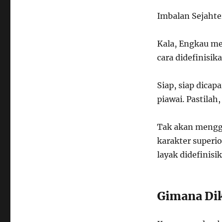
Imbalan Sejahter
Kala, Engkau me
cara didefinisik
Siap, siap dicapa
piawai. Pastilah
Tak akan menggu
karakter superio
layak didefinis
Gimana Di