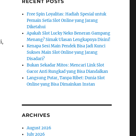
RECENT POSTS
Free Spin Loyalitas: Hadiah Spesial untuk
Pemain Setia Slot Online yang Jarang
Diketahui
Apakah Slot Lucky Neko Beneran Gampang
Menang? Simak Ulasan Lengkapnya Disini!
i,
Kenapa Sesi Main Pendek Bisa Jadi Kunci
Sukses Main Slot Online yang Jarang
Disadari?
Bukan Sekadar Mitos: Mencari Link Slot
Gacor Anti Rungkad yang Bisa Diandalkan
Langsung Putar, Tanpa Ribet: Dunia Slot
Online yang Bisa Dimainkan Instan
ARCHIVES
August 2026
July 2026