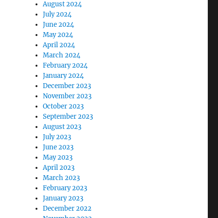
August 2024
July 2024
June 2024
May 2024
April 2024
March 2024
February 2024
January 2024
December 2023
November 2023
October 2023
September 2023
August 2023
July 2023
June 2023
May 2023
April 2023
March 2023
February 2023
January 2023
December 2022