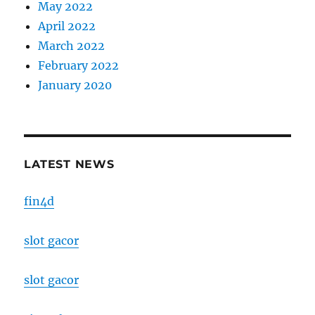
May 2022
April 2022
March 2022
February 2022
January 2020
LATEST NEWS
fin4d
slot gacor
slot gacor