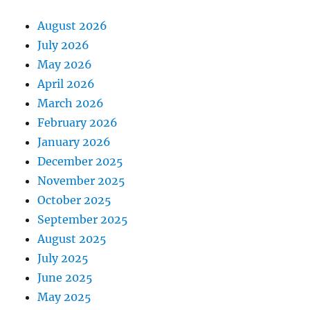
August 2026
July 2026
May 2026
April 2026
March 2026
February 2026
January 2026
December 2025
November 2025
October 2025
September 2025
August 2025
July 2025
June 2025
May 2025