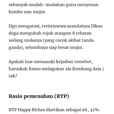
sebanyak mudah-mudahan guna menyusun
kombo nan mujur.
Dgn mengatasi, teristimewa seandainya Dikau
duga mengubah tujuh ataupun 8 tebaran
sedang mulanya (yang cocok akibat tanda
ganda), seluruhnya siap besar mujur.
Apakah luar memasuki kejadian tersebut,
haruskah Kamu melagukan ala Kembang Asia /
tak?
Rasio pemenuhan (RTP)
RTP Happy Riches diartikan sebagai 96, 32%.