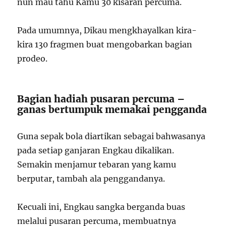
nun mau tahu Kamu 30 kisaran percuma.
Pada umumnya, Dikau mengkhayalkan kira-
kira 130 fragmen buat mengobarkan bagian
prodeo.
Bagian hadiah pusaran percuma –
ganas bertumpuk memakai pengganda
Guna sepak bola diartikan sebagai bahwasanya
pada setiap ganjaran Engkau dikalikan.
Semakin menjamur tebaran yang kamu
berputar, tambah ala penggandanya.
Kecuali ini, Engkau sangka berganda buas
melalui pusaran percuma, membuatnya