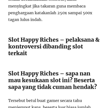
menyingkat jika takaran guna membaca
penghargaan katakanlah 250x sampai 500x
tagan lulus indah.
Slot Happy Riches – pelaksana &
kontroversi dibanding slot
terkait
Slot Happy Riches – sapa nan
mau kesukaan slot ini? Beserta
sapa yang tidak cuman hendak?
Tersebut betul buat gamer secara tahu
menjemput kans, beserta luar biasa jumlah