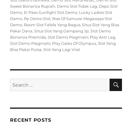
Slot Gratis Indonesia
,
Demo Slot Harta Aztec
,
Demo Slot
Sweet Bonanza Rupiah
,
Demo Slot Tidak Lag
,
Depo Slot
Demo
,
El Paso Gunfight Slot Demo
,
Lucky Ladies Slot
Demo
,
Pp Demo Slot
,
Rise Of Samurai Megaways Slot
Demo
,
Room Slot Fafafa Yang Bagus
,
Situs Slot Yang Bisa
Pakai Dana
,
Situs Slot Yang Gampang Jp
,
Slot Demo
Bonanza Piramida
,
Slot Demo Pragmatic Play Anti Lag
,
Slot Demo Pragmatic Play Gates Of Olympus
,
Slot Yang
Bisa Pakai Pulsa
,
Slot Yang Lagi Viral
SE
Search
for:
RECENT POSTS