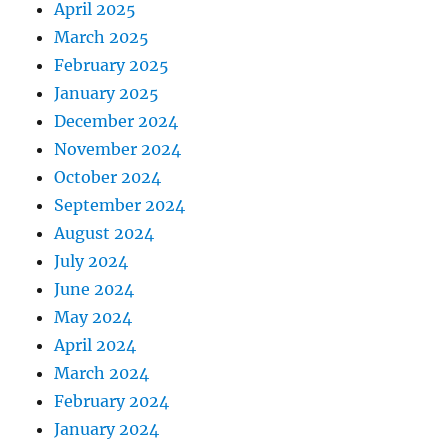
April 2025
March 2025
February 2025
January 2025
December 2024
November 2024
October 2024
September 2024
August 2024
July 2024
June 2024
May 2024
April 2024
March 2024
February 2024
January 2024