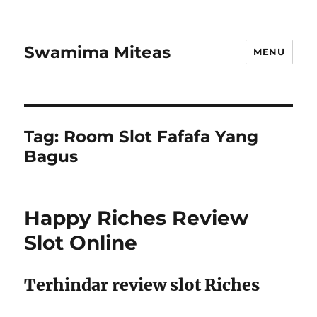
Swamima Miteas
MENU
Tag:
Room Slot Fafafa Yang
Bagus
Happy Riches Review
Slot Online
Terhindar review slot Riches