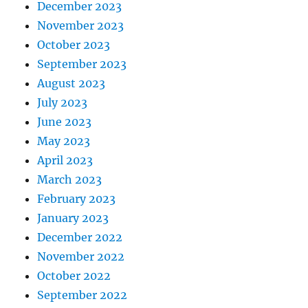
December 2023
November 2023
October 2023
September 2023
August 2023
July 2023
June 2023
May 2023
April 2023
March 2023
February 2023
January 2023
December 2022
November 2022
October 2022
September 2022