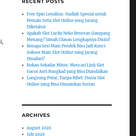
RECENT POSTS
Free Spin Loyalitas: Hadiah Spesial untuk
Pemain Setia Slot Online yang Jarang
Diketahui
Apakah Slot Lucky Neko Beneran Gampang
Menang? Simak Ulasan Lengkapnya Disini!
i,
Kenapa Sesi Main Pendek Bisa Jadi Kunci
Sukses Main Slot Online yang Jarang
Disadari?
Bukan Sekadar Mitos: Mencari Link Slot
Gacor Anti Rungkad yang Bisa Diandalkan
Langsung Putar, Tanpa Ribet: Dunia Slot
Online yang Bisa Dimainkan Instan
ARCHIVES
August 2026
July 2026