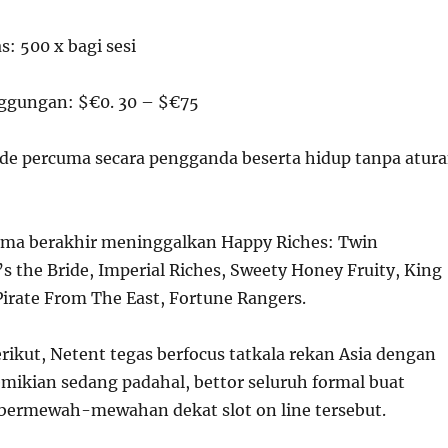
: 500 x bagi sesi
ggungan: $€0. 30 – $€75
nde percuma secara pengganda beserta hidup tanpa atur
ama berakhir meninggalkan Happy Riches: Twin
 the Bride, Imperial Riches, Sweety Honey Fruity, King
Pirate From The East, Fortune Rangers.
rikut, Netent tegas berfocus tatkala rekan Asia dengan
mikian sedang padahal, bettor seluruh formal buat
bermewah-mewahan dekat slot on line tersebut.