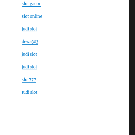
slot gacor
slot online
judi slot
dewa303
judi slot
judi slot
slot777
Judi slot