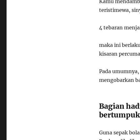
Kamu mendambaka
teristimewa, sin
4 tebaran menja
maka ini berlak
kisaran percuma
Pada umumnya, 
mengobarkan ba
Bagian had
bertumpuk
Guna sepak bola