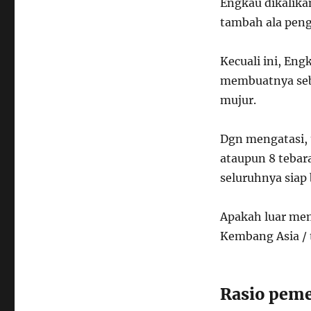
Engkau dikalika
tambah ala pen
Kecuali ini, En
membuatnya se
mujur.
Dgn mengatasi, 
ataupun 8 tebar
seluruhnya siap 
Apakah luar mem
Kembang Asia / 
Rasio pem