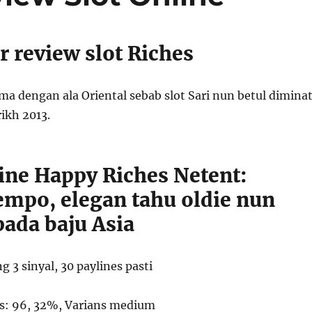
r review slot Riches
a dengan ala Oriental sebab slot Sari nun betul diminat
rikh 2013.
line Happy Riches Netent:
mpo, elegan tahu oldie nun
pada baju Asia
g 3 sinyal, 30 paylines pasti
ns: 96, 32%, Varians medium