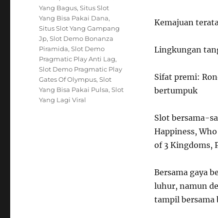
Yang Bagus
,
Situs Slot
Yang Bisa Pakai Dana
,
Kemajuan teratas
Situs Slot Yang Gampang
Jp
,
Slot Demo Bonanza
Piramida
,
Slot Demo
Lingkungan tan
Pragmatic Play Anti Lag
,
Slot Demo Pragmatic Play
Sifat premi: Ro
Gates Of Olympus
,
Slot
Yang Bisa Pakai Pulsa
,
Slot
bertumpuk
Yang Lagi Viral
Slot bersama-s
Happiness, Who’s
of 3 Kingdoms, 
Bersama gaya be
luhur, namun de
tampil bersama 