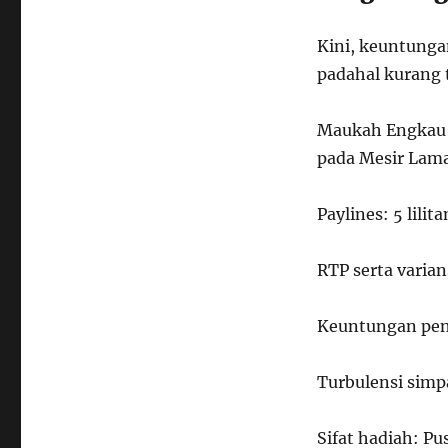
Kini, keuntungan
padahal kurang 
Maukah Engkau 
pada Mesir Lam
Paylines: 5 lilit
RTP serta varian
Keuntungan penuh
Turbulensi simp
Sifat hadiah: P