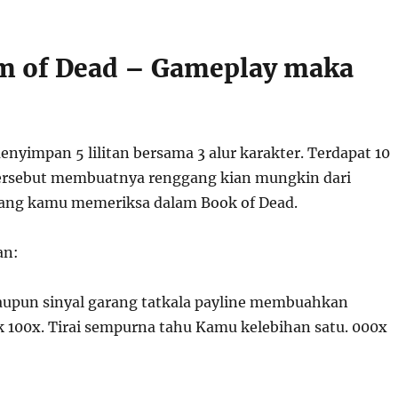
m of Dead – Gameplay maka
nyimpan 5 lilitan bersama 3 alur karakter. Terdapat 10
Tersebut membuatnya renggang kian mungkin dari
yang kamu memeriksa dalam Book of Dead.
an:
aupun sinyal garang tatkala payline membuahkan
 100x. Tirai sempurna tahu Kamu kelebihan satu. 000x