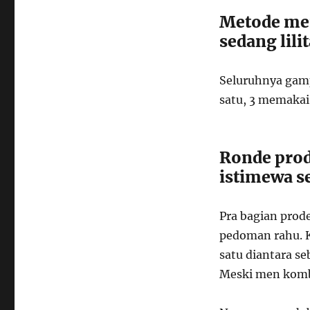
Metode men
sedang lili
Seluruhnya gamp
satu, 3 memakai
Ronde prod
istimewa s
Pra bagian prode
pedoman rahu. K
satu diantara s
Meski men komb