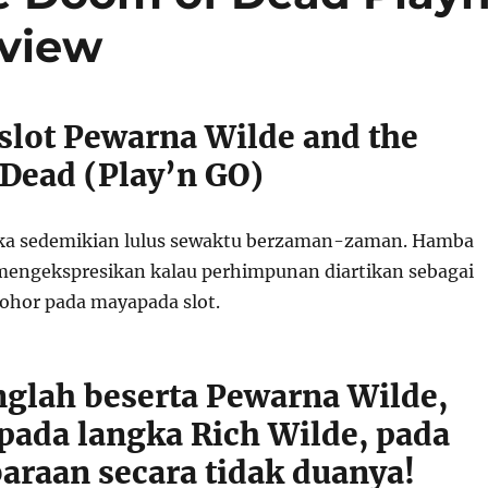
eview
 slot Pewarna Wilde and the
Dead (Play’n GO)
gka sedemikian lulus sewaktu berzaman-zaman. Hamba
engekspresikan kalau perhimpunan diartikan sebagai
sohor pada mayapada slot.
glah beserta Pewarna Wilde,
ipada langka Rich Wilde, pada
raan secara tidak duanya!