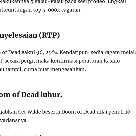
lakukannya 5 kalau-kalau pada sesi prodeo, Engkau
keuntungan top 5. 000x cagaran.
nyelesaian (RTP)
of Dead yakni 96, 29%. Kendatipun, sedia ragam melal
 secara pergi, maka konfirmasi peraturan kasino
au tampil, cuma buat mengesahkan.
om of Dead luhur.
jabkan Cet Wilde beserta Doom of Dead nilai penuh 10
 variansnya.