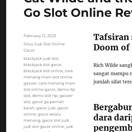
Go Slot Online R
Tafsiran
Posted
February 12, 2023
on
Categories
Situs Judi Slot Online
Doom of 
Gacor
Tags
blackjack judi slot
,
blackjack slot gacor
,
Rich Wilde san
blackjack slot online
,
cara
sangat mampu m
menang main slot online
jumlah sifat ter
gacoer
,
cara menang main
slot online gacor
,
demo rtp
slot
,
demo slot rtp
,
gacoer
slot
,
gacor ga pernah
Bergabun
kalah
,
gacor judi
,
gacor
online
,
gacor selalu
dara dar
menang
,
gacor slot judi
,
pengemba
judi slot gacor online
,
judi