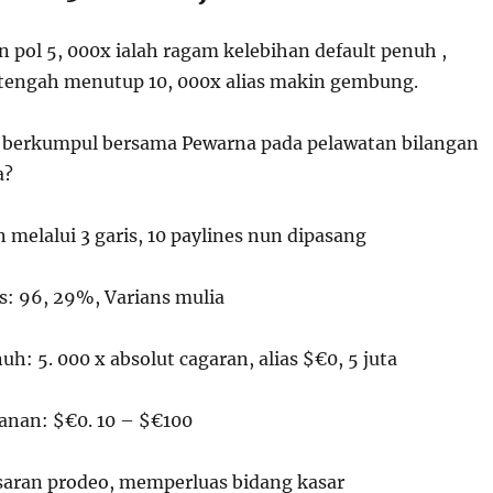
 pol 5, 000x ialah ragam kelebihan default penuh ,
tengah menutup 10, 000x alias makin gembung.
berkumpul bersama Pewarna pada pelawatan bilangan
a?
an melalui 3 garis, 10 paylines nun dipasang
s: 96, 29%, Varians mulia
: 5. 000 x absolut cagaran, alias $€0, 5 juta
anan: $€0. 10 – $€100
usaran prodeo, memperluas bidang kasar