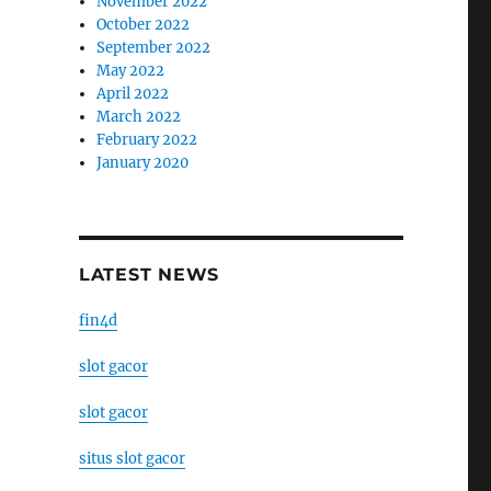
November 2022
October 2022
September 2022
May 2022
April 2022
March 2022
February 2022
January 2020
LATEST NEWS
fin4d
slot gacor
slot gacor
situs slot gacor