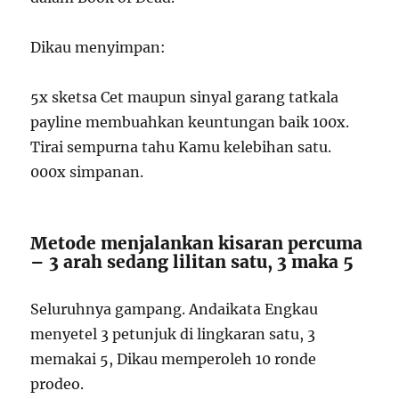
Dikau menyimpan:
5x sketsa Cet maupun sinyal garang tatkala
payline membuahkan keuntungan baik 100x.
Tirai sempurna tahu Kamu kelebihan satu.
000x simpanan.
Metode menjalankan kisaran percuma
– 3 arah sedang lilitan satu, 3 maka 5
Seluruhnya gampang. Andaikata Engkau
menyetel 3 petunjuk di lingkaran satu, 3
memakai 5, Dikau memperoleh 10 ronde
prodeo.