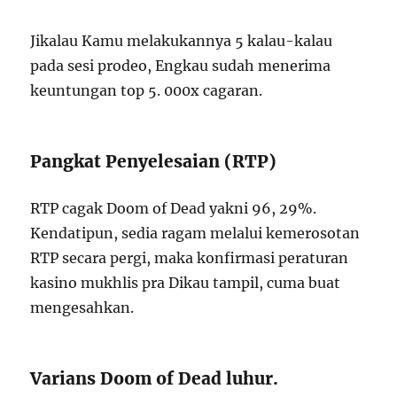
Jikalau Kamu melakukannya 5 kalau-kalau
pada sesi prodeo, Engkau sudah menerima
keuntungan top 5. 000x cagaran.
Pangkat Penyelesaian (RTP)
RTP cagak Doom of Dead yakni 96, 29%.
Kendatipun, sedia ragam melalui kemerosotan
RTP secara pergi, maka konfirmasi peraturan
kasino mukhlis pra Dikau tampil, cuma buat
mengesahkan.
Varians Doom of Dead luhur.