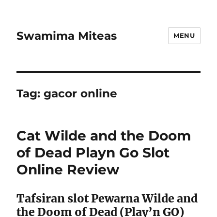
Swamima Miteas
MENU
Tag:
gacor online
Cat Wilde and the Doom
of Dead Playn Go Slot
Online Review
Tafsiran slot Pewarna Wilde and
the Doom of Dead (Play’n GO)