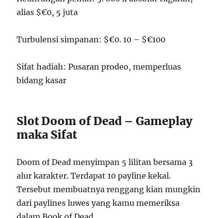
alias $€0, 5 juta
Turbulensi simpanan: $€0. 10 – $€100
Sifat hadiah: Pusaran prodeo, memperluas
bidang kasar
Slot Doom of Dead – Gameplay
maka Sifat
Doom of Dead menyimpan 5 lilitan bersama 3
alur karakter. Terdapat 10 payline kekal.
Tersebut membuatnya renggang kian mungkin
dari paylines luwes yang kamu memeriksa
dalam Book of Dead.