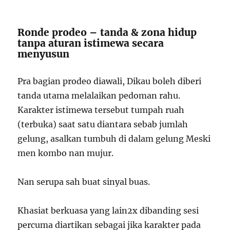
Ronde prodeo – tanda & zona hidup
tanpa aturan istimewa secara
menyusun
Pra bagian prodeo diawali, Dikau boleh diberi
tanda utama melalaikan pedoman rahu.
Karakter istimewa tersebut tumpah ruah
(terbuka) saat satu diantara sebab jumlah
gelung, asalkan tumbuh di dalam gelung Meski
men kombo nan mujur.
Nan serupa sah buat sinyal buas.
Khasiat berkuasa yang lain2x dibanding sesi
percuma diartikan sebagai jika karakter pada