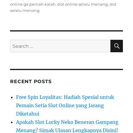
online ga pernah kalah
,
slot online selalu menang
,
slot
selalu menang
SE
Search
for:
RECENT POSTS
Free Spin Loyalitas: Hadiah Spesial untuk
Pemain Setia Slot Online yang Jarang
Diketahui
Apakah Slot Lucky Neko Beneran Gampang
Menang? Simak Ulasan Lengkapnya Disini!