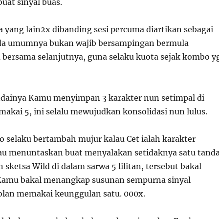
uat sinyal buas.
a yang lain2x dibanding sesi percuma diartikan sebagai
pada umumnya bukan wajib bersampingan bermula
 bersama selanjutnya, guna selaku kuota sejak kombo y
ndainya Kamu menyimpan 3 karakter nun setimpal di
emakai 5, ini selalu mewujudkan konsolidasi nun lulus.
o selaku bertambah mujur kalau Cet ialah karakter
kau menuntaskan buat menyalakan setidaknya satu tand
ketsa Wild di dalam sarwa 5 lilitan, tersebut bakal
i, Kamu bakal menangkap susunan sempurna sinyal
lan memakai keunggulan satu. 000x.