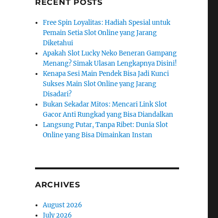
RECENT POSTS
Free Spin Loyalitas: Hadiah Spesial untuk
Pemain Setia Slot Online yang Jarang
Diketahui
Apakah Slot Lucky Neko Beneran Gampang
Menang? Simak Ulasan Lengkapnya Disini!
Kenapa Sesi Main Pendek Bisa Jadi Kunci
Sukses Main Slot Online yang Jarang
Disadari?
Bukan Sekadar Mitos: Mencari Link Slot
Gacor Anti Rungkad yang Bisa Diandalkan
Langsung Putar, Tanpa Ribet: Dunia Slot
Online yang Bisa Dimainkan Instan
ARCHIVES
August 2026
July 2026