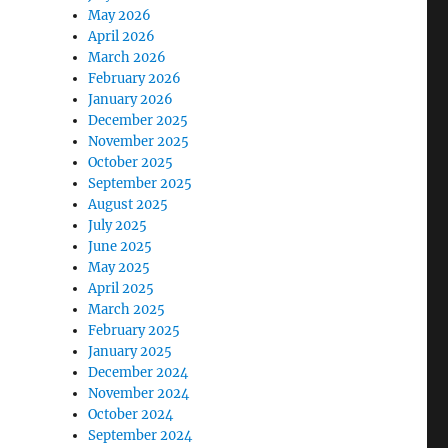
May 2026
April 2026
March 2026
February 2026
January 2026
December 2025
November 2025
October 2025
September 2025
August 2025
July 2025
June 2025
May 2025
April 2025
March 2025
February 2025
January 2025
December 2024
November 2024
October 2024
September 2024