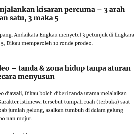
jalankan kisaran percuma – 3 arah
tan satu, 3 maka 5
ang. Andaikata Engkau menyetel 3 petunjuk di lingkar
 5, Dikau memperoleh 10 ronde prodeo.
eo – tanda & zona hidup tanpa aturan
ecara menyusun
o diawali, Dikau boleh diberi tanda utama melalaikan
arakter istimewa tersebut tumpah ruah (terbuka) saat
ebab jumlah gelung, asalkan tumbuh di dalam gelung
o nan mujur.