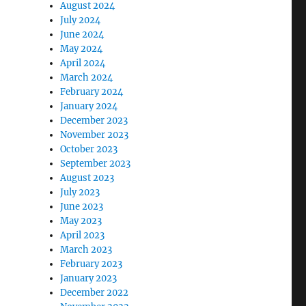
August 2024
July 2024
June 2024
May 2024
April 2024
March 2024
February 2024
January 2024
December 2023
November 2023
October 2023
September 2023
August 2023
July 2023
June 2023
May 2023
April 2023
March 2023
February 2023
January 2023
December 2022