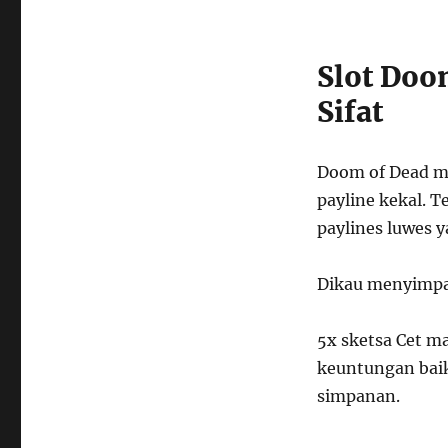
Slot Doo
Sifat
Doom of Dead me
payline kekal. 
paylines luwes 
Dikau menyimp
5x sketsa Cet m
keuntungan baik
simpanan.