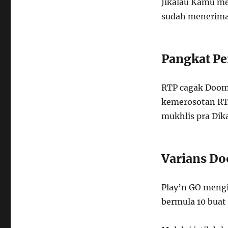
Jikalau Kamu me
sudah menerima 
Pangkat Pe
RTP cagak Doom 
kemerosotan RTP
mukhlis pra Dik
Varians Do
Play’n GO mengi
bermula 10 buat