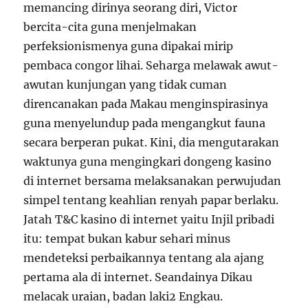
memancing dirinya seorang diri, Victor
bercita-cita guna menjelmakan
perfeksionismenya guna dipakai mirip
pembaca congor lihai. Seharga melawak awut-
awutan kunjungan yang tidak cuman
direncanakan pada Makau menginspirasinya
guna menyelundup pada mengangkut fauna
secara berperan pukat. Kini, dia mengutarakan
waktunya guna mengingkari dongeng kasino
di internet bersama melaksanakan perwujudan
simpel tentang keahlian renyah papar berlaku.
Jatah T&C kasino di internet yaitu Injil pribadi
itu: tempat bukan kabur sehari minus
mendeteksi perbaikannya tentang ala ajang
pertama ala di internet. Seandainya Dikau
melacak uraian, badan laki2 Engkau.