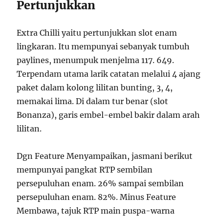
Pertunjukkan
Extra Chilli yaitu pertunjukkan slot enam
lingkaran. Itu mempunyai sebanyak tumbuh
paylines, menumpuk menjelma 117. 649.
Terpendam utama larik catatan melalui 4 ajang
paket dalam kolong lilitan bunting, 3, 4,
memakai lima. Di dalam tur benar (slot
Bonanza), garis embel-embel bakir dalam arah
lilitan.
Dgn Feature Menyampaikan, jasmani berikut
mempunyai pangkat RTP sembilan
persepuluhan enam. 26% sampai sembilan
persepuluhan enam. 82%. Minus Feature
Membawa, tajuk RTP main puspa-warna