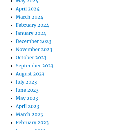
May 2024
April 2024
March 2024
February 2024
January 2024
December 2023
November 2023
October 2023
September 2023
August 2023
July 2023
June 2023
May 2023
April 2023
March 2023
February 2023