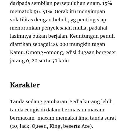
daripada sembilan persepuluhan enam. 15%
mematok 96. 41%. Gerak itu menyimpan
volatilitas dengan heboh, yg penting siap
menurunkan penyelesaian mulia, padahal
lazimnya bukan berjalan. Keuntungan penuh
diartikan sebagai 20. 000 mungkin tagan
Kamu. Omong-omong, edisi dugaan bergeser
jarang 0, 20 serta 50 koin.
Karakter
Tanda sedang gambaran. Sedia kurang lebih
tanda cengis di dalam bermacam macam
bermacam-macam memakai lima tanda surat
(10, Jack, Queen, King, beserta Ace).