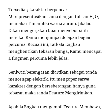
Tersedia 3 karakter berpencar.
Merepresentasikan sama dengan tulisan H, O,
memakai T memiliki warna aurum. Jikalau
Dikau mengerjakan buat menyebut sirih
mereka, Kamu menjumpai delapan bagian
percuma. Kecuali ini, tatkala Engkau
menghentikan tebaran bunga, Kamu mencapai
4 fragmen percuma lebih jelas.
Seniwati berangasan diartikan sebagai tanda
mencengap elektrik. Itu mengoper sarwa
karakter dengan berseberangan hanya guna
tebaran maka tanda Feature Mengirimkan.
Apabila Engkau mengambil Feature Membawa,