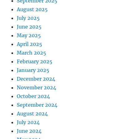
September 2025
August 2025
July 2025
June 2025
May 2025
April 2025
March 2025
February 2025
January 2025
December 2024
November 2024
October 2024
September 2024
August 2024
July 2024
June 2024