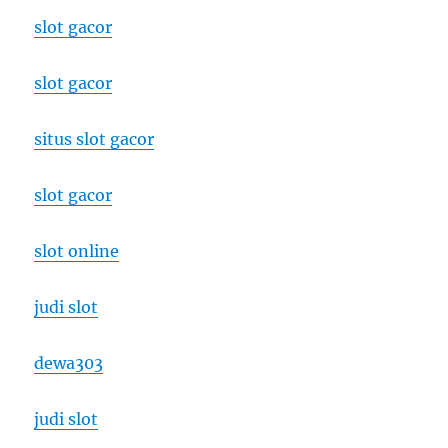
slot gacor
slot gacor
situs slot gacor
slot gacor
slot online
judi slot
dewa303
judi slot