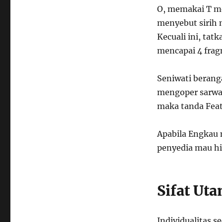
O, memakai T me
menyebut sirih
Kecuali ini, ta
mencapai 4 frag
Seniwati berang
mengoper sarwa
maka tanda Fea
Apabila Engkau
penyedia mau hi
Sifat Ut
Individualitas 