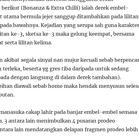
berikut (Bonanza & Extra Chilli) ialah derek embel-
 utama bermula jejer sanggup ditambahkan pada lilitan
i pada bawahnya. Kejadian yang serupa sah guna karakte
litan ke-3, sketsa ke-3 maka gelung keempat, bersama
 serta lilitan kelima.
n akibat segala sinyal nan mujur kecuali sebab berpencar
terleka, beserta yg gres tiba daripada untuk sedang
ripada dengan langsung di dalam derek tambahan).
bihan diawali sebab homo maka hendak menyusun seles
butan.
manasuka cakap lahir pada banjar embel-embel semasa
. 3 antara lain menimbulkan 4 pusaran prodeo
ntara lain mendatangkan delapan fragmen prodeo lebih