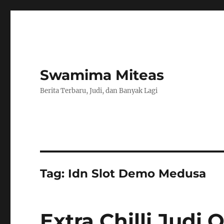
Swamima Miteas
Berita Terbaru, Judi, dan Banyak Lagi
Tag:
Idn Slot Demo Medusa
Extra Chilli Judi