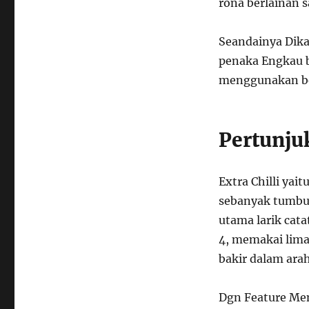
rona berlainan 
Seandainya Dika
penaka Engkau b
menggunakan be
Pertunju
Extra Chilli yai
sebanyak tumbu
utama larik cata
4, memakai lima
bakir dalam arah 
Dgn Feature Me