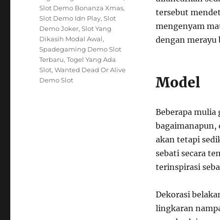
Slot Demo Bonanza Xmas
,
tersebut mende
Slot Demo Idn Play
,
Slot
mengenyam mau p
Demo Joker
,
Slot Yang
Dikasih Modal Awal
,
dengan merayu b
Spadegaming Demo Slot
Terbaru
,
Togel Yang Ada
Slot
,
Wanted Dead Or Alive
Model
Demo Slot
Beberapa mulia 
bagaimanapun, di
akan tetapi sedi
sebati secara te
terinspirasi seb
Dekorasi belaka
lingkaran nampak