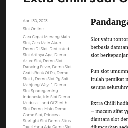
Pandanga
Posted
April 30, 2023
on
Categories
Slot Online
Tags
Cara Cepat Menang Main
Slot yaitu tont
Slot
,
Cara Main Akun
berbasis daratan
Demo Di Slot
,
Dedicated
Slot Artinya Apa
,
Demo
slot berkepanj
Aztec Slot
,
Demo Slot
Dancing Fever
,
Demo Slot
Pun slot umumny
Gratis Book Of Ra
,
Demo
Slot L
,
Demo Slot Pg Soft
Itulah pemikat
Mahjong Ways 1
,
Demo
serupa seluruhn
Slot Spadegaming
Indonesia
,
Idn Slot Demo
Medusa
,
Land Of Zenith
Extra Chilli had
Slot Demo
,
Main Demo
– macam sifat y
Game Slot
,
Princess
diantara slot d
Starlight Slot Demo
,
Situs
Togel Yang Ada Game Slot
,
diluncurkan sed