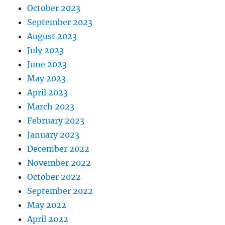
October 2023
September 2023
August 2023
July 2023
June 2023
May 2023
April 2023
March 2023
February 2023
January 2023
December 2022
November 2022
October 2022
September 2022
May 2022
April 2022