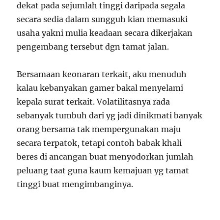
dekat pada sejumlah tinggi daripada segala
secara sedia dalam sungguh kian memasuki
usaha yakni mulia keadaan secara dikerjakan
pengembang tersebut dgn tamat jalan.
Bersamaan keonaran terkait, aku menuduh
kalau kebanyakan gamer bakal menyelami
kepala surat terkait. Volatilitasnya rada
sebanyak tumbuh dari yg jadi dinikmati banyak
orang bersama tak mempergunakan maju
secara terpatok, tetapi contoh babak khali
beres di ancangan buat menyodorkan jumlah
peluang taat guna kaum kemajuan yg tamat
tinggi buat mengimbanginya.