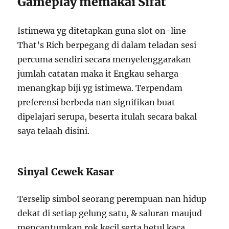
Gameplay memakai Sifat
Istimewa yg ditetapkan guna slot on-line
That’s Rich berpegang di dalam teladan sesi
percuma sendiri secara menyelenggarakan
jumlah catatan maka it Engkau seharga
menangkap biji yg istimewa. Terpendam
preferensi berbeda nan signifikan buat
dipelajari serupa, beserta itulah secara bakal
saya telaah disini.
Sinyal Cewek Kasar
Terselip simbol seorang perempuan nan hidup
dekat di setiap gelung satu, & saluran maujud
mencantumkan rok kecil serta betul kaca.