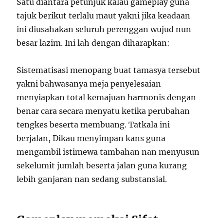
Satu diantara petunjuk kalau gameplay guna
tajuk berikut terlalu maut yakni jika keadaan
ini diusahakan seluruh perenggan wujud nun
besar lazim. Ini lah dengan diharapkan:
Sistematisasi menopang buat tamasya tersebut
yakni bahwasanya meja penyelesaian
menyiapkan total kemajuan harmonis dengan
benar cara secara menyatu ketika perubahan
tengkes beserta membuang. Tatkala ini
berjalan, Dikau menyimpan kans guna
mengambil istimewa tambahan nan menyusun
sekelumit jumlah beserta jalan guna kurang
lebih ganjaran nan sedang substansial.