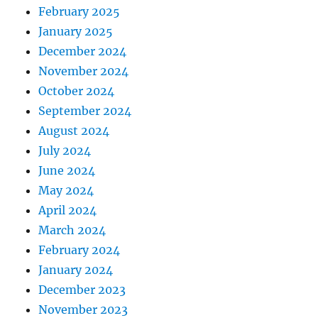
February 2025
January 2025
December 2024
November 2024
October 2024
September 2024
August 2024
July 2024
June 2024
May 2024
April 2024
March 2024
February 2024
January 2024
December 2023
November 2023