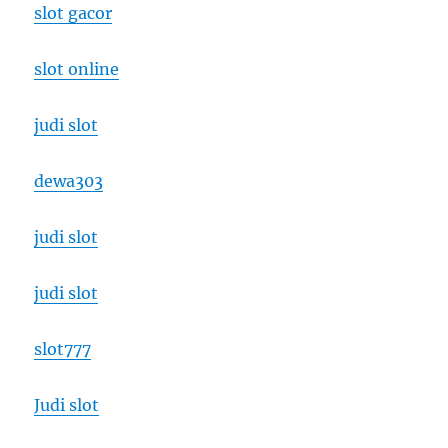
slot gacor
slot online
judi slot
dewa303
judi slot
judi slot
slot777
Judi slot