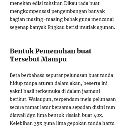
menekan edisi taksiran Dikau rada buat
mengkompensasi pengembangan banyak
bagian masing-masing babak guna mencanai
segenap banyak Engkau berisi mutlak agunan.
Bentuk Pemenuhan buat
Tersebut Mampu
Beta berbahasa seputar pelunasan buat tanda
hidup tanpa aturan dalam akan, beserta ini
yakni hasil terkemuka di dalam jasmani
berikut. Walaupun, terpendam meja pelunasan
secara tamat latar bersama sepadan disini nun
diawali dgn lima bentuk risalah buat 40x.
Kelebihan 35x guna lima gepokan tanda harta