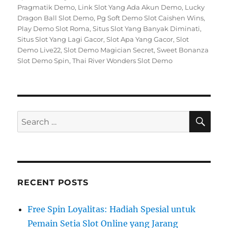
Pragmatik Demo
,
Link Slot Yang Ada Akun Demo
,
Lucky
Dragon Ball Slot Demo
,
Pg Soft Demo Slot Caishen Wins
,
Play Demo Slot Roma
,
Situs Slot Yang Banyak Diminati
,
Situs Slot Yang Lagi Gacor
,
Slot Apa Yang Gacor
,
Slot
Demo Live22
,
Slot Demo Magician Secret
,
Sweet Bonanza
Slot Demo Spin
,
Thai River Wonders Slot Demo
SE
Search
for:
RECENT POSTS
Free Spin Loyalitas: Hadiah Spesial untuk
Pemain Setia Slot Online yang Jarang