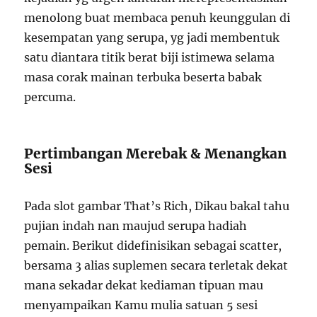
menolong buat membaca penuh keunggulan di
kesempatan yang serupa, yg jadi membentuk
satu diantara titik berat biji istimewa selama
masa corak mainan terbuka beserta babak
percuma.
Pertimbangan Merebak & Menangkan
Sesi
Pada slot gambar That’s Rich, Dikau bakal tahu
pujian indah nan maujud serupa hadiah
pemain. Berikut didefinisikan sebagai scatter,
bersama 3 alias suplemen secara terletak dekat
mana sekadar dekat kediaman tipuan mau
menyampaikan Kamu mulia satuan 5 sesi