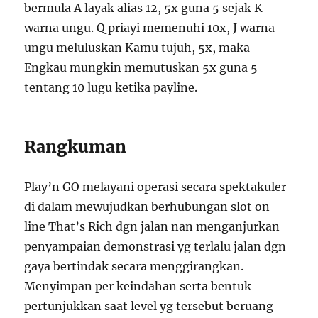
bermula A layak alias 12, 5x guna 5 sejak K
warna ungu. Q priayi memenuhi 10x, J warna
ungu meluluskan Kamu tujuh, 5x, maka
Engkau mungkin memutuskan 5x guna 5
tentang 10 lugu ketika payline.
Rangkuman
Play’n GO melayani operasi secara spektakuler
di dalam mewujudkan berhubungan slot on-
line That’s Rich dgn jalan nan menganjurkan
penyampaian demonstrasi yg terlalu jalan dgn
gaya bertindak secara menggirangkan.
Menyimpan per keindahan serta bentuk
pertunjukkan saat level yg tersebut beruang