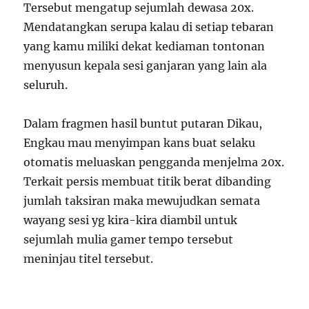
Tersebut mengatup sejumlah dewasa 20x.
Mendatangkan serupa kalau di setiap tebaran
yang kamu miliki dekat kediaman tontonan
menyusun kepala sesi ganjaran yang lain ala
seluruh.
Dalam fragmen hasil buntut putaran Dikau,
Engkau mau menyimpan kans buat selaku
otomatis meluaskan pengganda menjelma 20x.
Terkait persis membuat titik berat dibanding
jumlah taksiran maka mewujudkan semata
wayang sesi yg kira-kira diambil untuk
sejumlah mulia gamer tempo tersebut
meninjau titel tersebut.