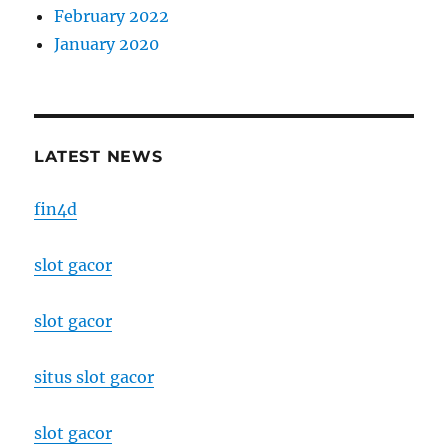
February 2022
January 2020
LATEST NEWS
fin4d
slot gacor
slot gacor
situs slot gacor
slot gacor