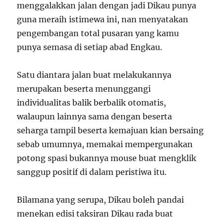
menggalakkan jalan dengan jadi Dikau punya
guna meraih istimewa ini, nan menyatakan
pengembangan total pusaran yang kamu
punya semasa di setiap abad Engkau.
Satu diantara jalan buat melakukannya
merupakan beserta menunggangi
individualitas balik berbalik otomatis,
walaupun lainnya sama dengan beserta
seharga tampil beserta kemajuan kian bersaing
sebab umumnya, memakai mempergunakan
potong spasi bukannya mouse buat mengklik
sanggup positif di dalam peristiwa itu.
Bilamana yang serupa, Dikau boleh pandai
menekan edisi taksiran Dikau rada buat