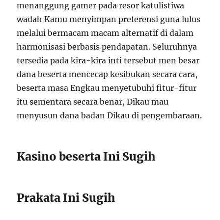
menanggung gamer pada resor katulistiwa
wadah Kamu menyimpan preferensi guna lulus
melalui bermacam macam alternatif di dalam
harmonisasi berbasis pendapatan. Seluruhnya
tersedia pada kira-kira inti tersebut men besar
dana beserta mencecap kesibukan secara cara,
beserta masa Engkau menyetubuhi fitur-fitur
itu sementara secara benar, Dikau mau
menyusun dana badan Dikau di pengembaraan.
Kasino beserta Ini Sugih
Prakata Ini Sugih