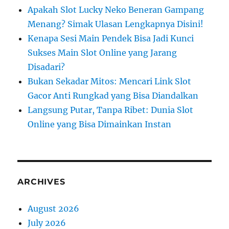
Apakah Slot Lucky Neko Beneran Gampang
Menang? Simak Ulasan Lengkapnya Disini!
Kenapa Sesi Main Pendek Bisa Jadi Kunci
Sukses Main Slot Online yang Jarang
Disadari?
Bukan Sekadar Mitos: Mencari Link Slot
Gacor Anti Rungkad yang Bisa Diandalkan
Langsung Putar, Tanpa Ribet: Dunia Slot
Online yang Bisa Dimainkan Instan
ARCHIVES
August 2026
July 2026