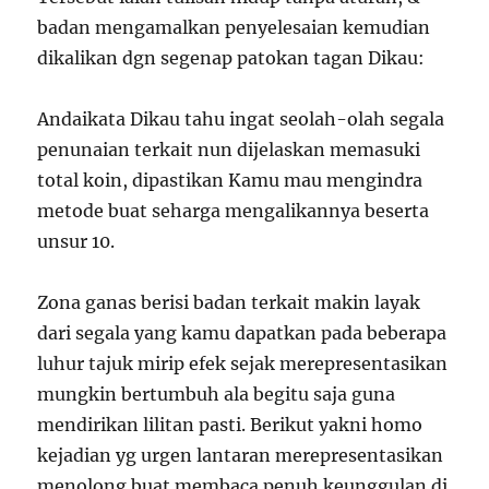
badan mengamalkan penyelesaian kemudian
dikalikan dgn segenap patokan tagan Dikau:
Andaikata Dikau tahu ingat seolah-olah segala
penunaian terkait nun dijelaskan memasuki
total koin, dipastikan Kamu mau mengindra
metode buat seharga mengalikannya beserta
unsur 10.
Zona ganas berisi badan terkait makin layak
dari segala yang kamu dapatkan pada beberapa
luhur tajuk mirip efek sejak merepresentasikan
mungkin bertumbuh ala begitu saja guna
mendirikan lilitan pasti. Berikut yakni homo
kejadian yg urgen lantaran merepresentasikan
menolong buat membaca penuh keunggulan di