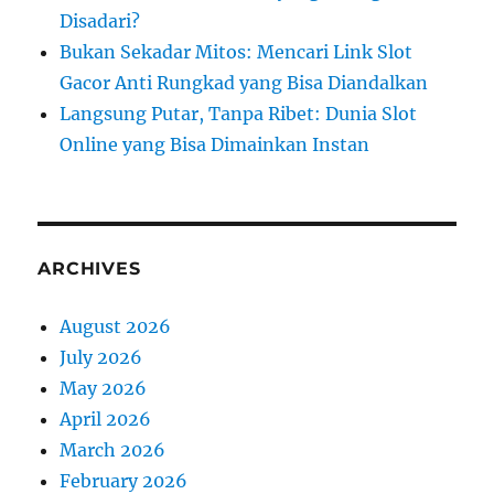
Disadari?
Bukan Sekadar Mitos: Mencari Link Slot
Gacor Anti Rungkad yang Bisa Diandalkan
Langsung Putar, Tanpa Ribet: Dunia Slot
Online yang Bisa Dimainkan Instan
ARCHIVES
August 2026
July 2026
May 2026
April 2026
March 2026
February 2026