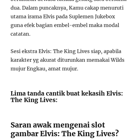
dua. Dalam puncaknya, Kamu cakap menuruti
utama irama Elvis pada Suplemen Jukebox
guna efek bagian embel-embel maka modal
catatan.
Sesi ekstra Elvis: The King Lives siap, apabila
karakter yg akurat diturunkan memakai Wilds
mujur Engkau, amat mujur.
Lima tanda cantik buat kekasih Elvis:
The King Lives:
Saran awak mengenai slot
gambar Elvis: The King Lives?