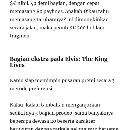
$€ nihil. 40 demi bagian, dengan cepat
memasang 80 paylines. Apakah Dikau tahu
memasang taruhannya? Ini dimungkinkan
secara jalan, maka penuh $€ 200 bohlam
fragmen.
Bagian ekstra pada Elvis: The King
Lives
Kamu siap memimpin pusaran premi secara 3
metode preferensi:
Kalau-kalau, tambahan menganjurkan
sedikitnya 5 bagian prodeo, sama banyaknya
beberapa dewasa 20 beserta karakter
berukuran dewasa tatkala gelung satu bersama