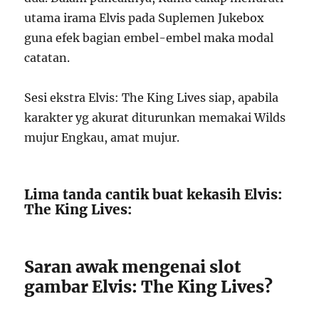
utama irama Elvis pada Suplemen Jukebox
guna efek bagian embel-embel maka modal
catatan.
Sesi ekstra Elvis: The King Lives siap, apabila
karakter yg akurat diturunkan memakai Wilds
mujur Engkau, amat mujur.
Lima tanda cantik buat kekasih Elvis:
The King Lives:
Saran awak mengenai slot
gambar Elvis: The King Lives?