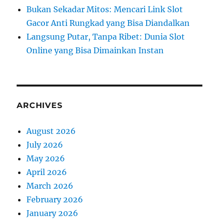
Bukan Sekadar Mitos: Mencari Link Slot
Gacor Anti Rungkad yang Bisa Diandalkan
Langsung Putar, Tanpa Ribet: Dunia Slot
Online yang Bisa Dimainkan Instan
ARCHIVES
August 2026
July 2026
May 2026
April 2026
March 2026
February 2026
January 2026