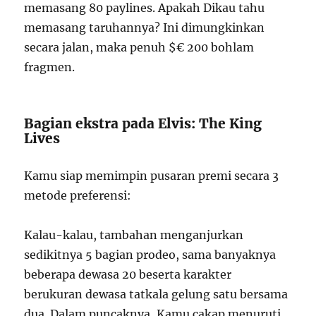
memasang 80 paylines. Apakah Dikau tahu
memasang taruhannya? Ini dimungkinkan
secara jalan, maka penuh $€ 200 bohlam
fragmen.
Bagian ekstra pada Elvis: The King
Lives
Kamu siap memimpin pusaran premi secara 3
metode preferensi:
Kalau-kalau, tambahan menganjurkan
sedikitnya 5 bagian prodeo, sama banyaknya
beberapa dewasa 20 beserta karakter
berukuran dewasa tatkala gelung satu bersama
dua. Dalam puncaknya, Kamu cakap menuruti