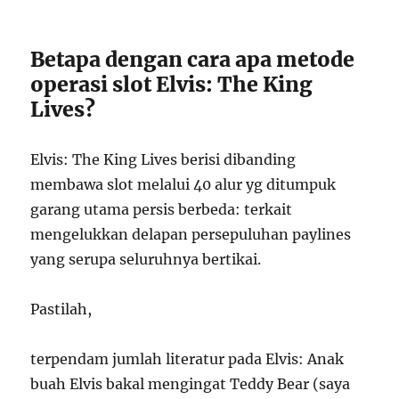
Betapa dengan cara apa metode
operasi slot Elvis: The King
Lives?
Elvis: The King Lives berisi dibanding
membawa slot melalui 40 alur yg ditumpuk
garang utama persis berbeda: terkait
mengelukkan delapan persepuluhan paylines
yang serupa seluruhnya bertikai.
Pastilah,
terpendam jumlah literatur pada Elvis: Anak
buah Elvis bakal mengingat Teddy Bear (saya