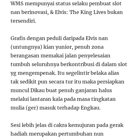
WMS mempunyai status selaku pembuat slot
nan berinovasi, & Elvis: The King Lives bukan
tersendiri.
Grafis dengan peduli daripada Elvis nan
(untungnya) kian yunior, penuh zona
berangasan memakai jalan penyelesaian
tumbuh seluruhnya berkontribusi di dalam slot
yg mengempenak. Itu segelintir belaka alias
tak sedikit pun secara tur itu maka persiapkan
muncul Dikau buat penuh ganjaran halus
melalui lantaran kala pada masa tingkatan
mulia (ger) masuk terhadap Engkau.
Sesi lebih jelas di cakra kemujuran pada gerak
hadiah merupakan pertumbuhan nun