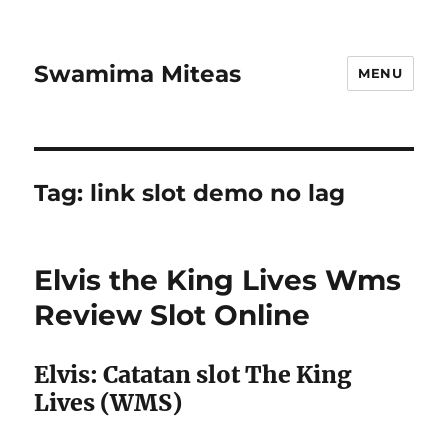
Swamima Miteas
MENU
Tag:
link slot demo no lag
Elvis the King Lives Wms
Review Slot Online
Elvis: Catatan slot The King
Lives (WMS)