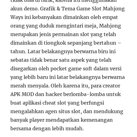
tidak bisa di tarik, karena itu menggunakan
akun demo. Grafik & Tema Game Slot Mahjong
Ways ini kebanyakan dimainkan oleh empat
orang yang duduk mengintari meja, Mahjong
merupakan jenis permainan slot yang telah
dimainkan di tiongkok sepanjang bertahun –
tahun. Latar belakangnya berwarna biru ini
sebatas tidak benar satu aspek yang telah
disegarkan oleh pocket game soft dalam versi
yang lebih baru ini latar belakangnya berwarna
merah menyala. Oleh karena itu, para creator
APK MOD dan hacker berlomba-lomba untuk
buat aplikasi cheat slot yang berfungsi
mengalahkan agen situs slot, dan mendukung
banyak player mendapatkan kemenangan
bersama dengan lebih mudah.