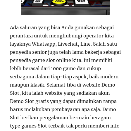
Ada saluran yang bisa Anda gunakan sebagai
perantara untuk menghubungi operator kita
layaknya Whatsapp, Livechat, Line. Salah satu
penyedia senior juga telah lama bekerja sebagai
penyedia game slot online kita. Ini memiliki
lebih berasal dari 1000 game dan cukup
serbaguna dalam tiap-tiap aspek, baik modern
maupun klasik. Selamat tiba di website Demo
Slot, kita ialah website yang sediakan akun
Demo Slot gratis yang dapat dimainkan tanpa
harus melakukan pembayaran apa saja. Demo
Slot berikan pengalaman bermain beragam
type games Slot terbaik tak perlu memberi info