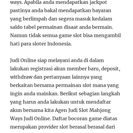
ways. Apabila anda mendapatkan jackpot
pastinya anda bakal mendapatkan bayaran
yang berlimpah dan segera masuk kedalam
saldo tabel permainan disaat anda bermain.
Namun tidak semua game slot bisa mengambil
hati para sloter Indonesia.
Judi Online siap melayani anda di dalam
lakukan registrasi akun member baru, deposit,
withdraw dan pertanyaan lainnya yang
berkaitan bersama permainan slot mana yang
ingin anda mainkan. Berikut sebagian langkah
yang harus anda lakukan untuk mendaftar
akun bersama kita Agen Judi Slot Mahjong
Ways Judi Online. Daftar bocoran game diatas
merupakan provider slot berasal berasal dari