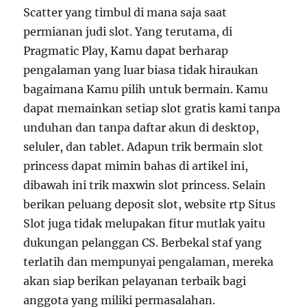
Scatter yang timbul di mana saja saat
permianan judi slot. Yang terutama, di
Pragmatic Play, Kamu dapat berharap
pengalaman yang luar biasa tidak hiraukan
bagaimana Kamu pilih untuk bermain. Kamu
dapat memainkan setiap slot gratis kami tanpa
unduhan dan tanpa daftar akun di desktop,
seluler, dan tablet. Adapun trik bermain slot
princess dapat mimin bahas di artikel ini,
dibawah ini trik maxwin slot princess. Selain
berikan peluang deposit slot, website rtp Situs
Slot juga tidak melupakan fitur mutlak yaitu
dukungan pelanggan CS. Berbekal staf yang
terlatih dan mempunyai pengalaman, mereka
akan siap berikan pelayanan terbaik bagi
anggota yang miliki permasalahan.