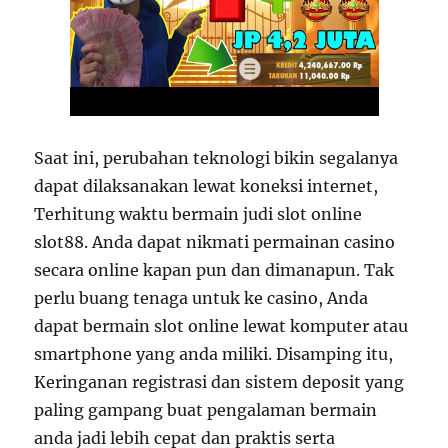
Saat ini, perubahan teknologi bikin segalanya
dapat dilaksanakan lewat koneksi internet,
Terhitung waktu bermain judi slot online
slot88. Anda dapat nikmati permainan casino
secara online kapan pun dan dimanapun. Tak
perlu buang tenaga untuk ke casino, Anda
dapat bermain slot online lewat komputer atau
smartphone yang anda miliki. Disamping itu,
Keringanan registrasi dan sistem deposit yang
paling gampang buat pengalaman bermain
anda jadi lebih cepat dan praktis serta