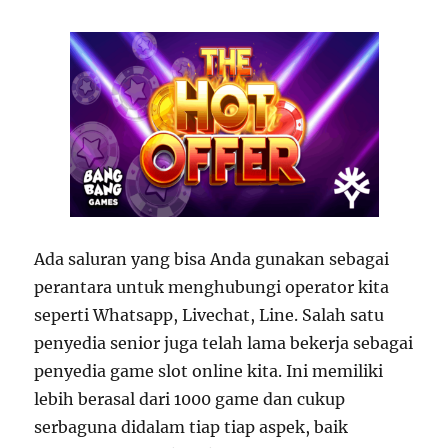
Ada saluran yang bisa Anda gunakan sebagai
perantara untuk menghubungi operator kita
seperti Whatsapp, Livechat, Line. Salah satu
penyedia senior juga telah lama bekerja sebagai
penyedia game slot online kita. Ini memiliki
lebih berasal dari 1000 game dan cukup
serbaguna didalam tiap tiap aspek, baik