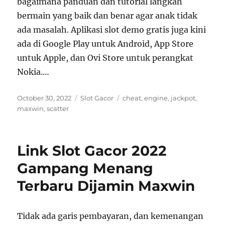
bagaimana panduan dan tutorial langkah
bermain yang baik dan benar agar anak tidak
ada masalah. Aplikasi slot demo gratis juga kini
ada di Google Play untuk Android, App Store
untuk Apple, dan Ovi Store untuk perangkat
Nokia.…
Posted
Categories
Tags
October 30, 2022
Slot Gacor
cheat
,
engine
,
jackpot
,
on
maxwin
,
scatter
Link Slot Gacor 2022
Gampang Menang
Terbaru Dijamin Maxwin
Tidak ada garis pembayaran, dan kemenangan