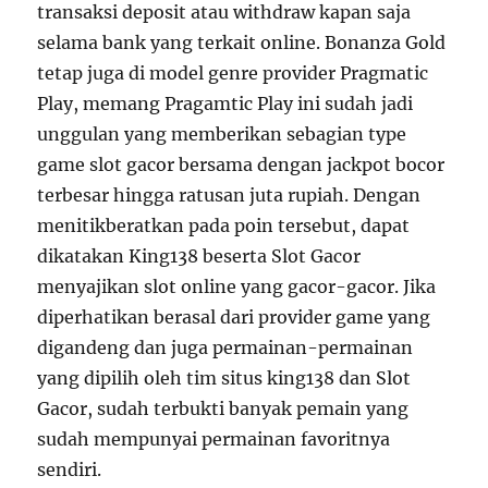
transaksi deposit atau withdraw kapan saja
selama bank yang terkait online. Bonanza Gold
tetap juga di model genre provider Pragmatic
Play, memang Pragamtic Play ini sudah jadi
unggulan yang memberikan sebagian type
game slot gacor bersama dengan jackpot bocor
terbesar hingga ratusan juta rupiah. Dengan
menitikberatkan pada poin tersebut, dapat
dikatakan King138 beserta Slot Gacor
menyajikan slot online yang gacor-gacor. Jika
diperhatikan berasal dari provider game yang
digandeng dan juga permainan-permainan
yang dipilih oleh tim situs king138 dan Slot
Gacor, sudah terbukti banyak pemain yang
sudah mempunyai permainan favoritnya
sendiri.