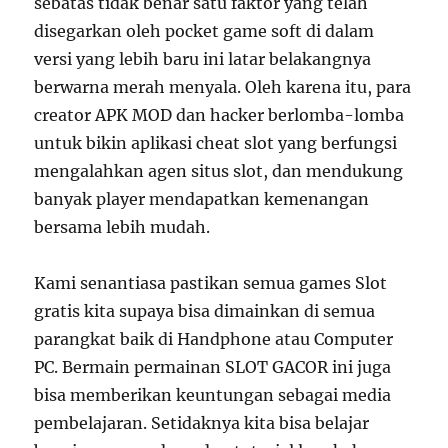
sebatas tidak benar satu faktor yang telah
disegarkan oleh pocket game soft di dalam
versi yang lebih baru ini latar belakangnya
berwarna merah menyala. Oleh karena itu, para
creator APK MOD dan hacker berlomba-lomba
untuk bikin aplikasi cheat slot yang berfungsi
mengalahkan agen situs slot, dan mendukung
banyak player mendapatkan kemenangan
bersama lebih mudah.
Kami senantiasa pastikan semua games Slot
gratis kita supaya bisa dimainkan di semua
parangkat baik di Handphone atau Computer
PC. Bermain permainan SLOT GACOR ini juga
bisa memberikan keuntungan sebagai media
pembelajaran. Setidaknya kita bisa belajar