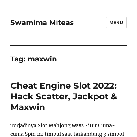
Swamima Miteas
MENU
Tag:
maxwin
Cheat Engine Slot 2022:
Hack Scatter, Jackpot &
Maxwin
Terjadinya Slot Mahjong ways Fitur Cuma-
cuma Spin ini timbul saat terkandung 3 simbol