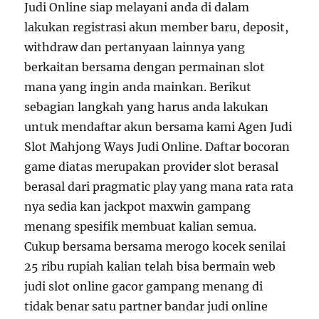
Judi Online siap melayani anda di dalam
lakukan registrasi akun member baru, deposit,
withdraw dan pertanyaan lainnya yang
berkaitan bersama dengan permainan slot
mana yang ingin anda mainkan. Berikut
sebagian langkah yang harus anda lakukan
untuk mendaftar akun bersama kami Agen Judi
Slot Mahjong Ways Judi Online. Daftar bocoran
game diatas merupakan provider slot berasal
berasal dari pragmatic play yang mana rata rata
nya sedia kan jackpot maxwin gampang
menang spesifik membuat kalian semua.
Cukup bersama bersama merogo kocek senilai
25 ribu rupiah kalian telah bisa bermain web
judi slot online gacor gampang menang di
tidak benar satu partner bandar judi online