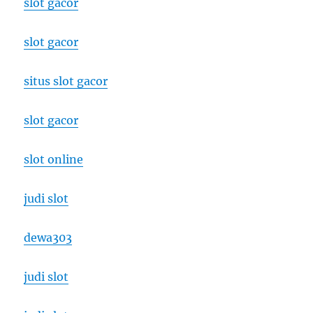
slot gacor
slot gacor
situs slot gacor
slot gacor
slot online
judi slot
dewa303
judi slot