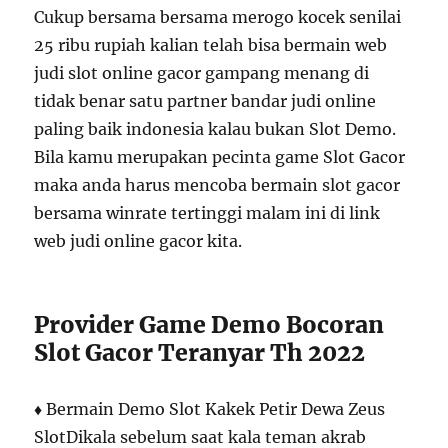
Cukup bersama bersama merogo kocek senilai
25 ribu rupiah kalian telah bisa bermain web
judi slot online gacor gampang menang di
tidak benar satu partner bandar judi online
paling baik indonesia kalau bukan Slot Demo.
Bila kamu merupakan pecinta game Slot Gacor
maka anda harus mencoba bermain slot gacor
bersama winrate tertinggi malam ini di link
web judi online gacor kita.
Provider Game Demo Bocoran
Slot Gacor Teranyar Th 2022
♦ Bermain Demo Slot Kakek Petir Dewa Zeus
SlotDikala sebelum saat kala teman akrab