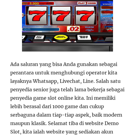
Ada saluran yang bisa Anda gunakan sebagai
perantara untuk menghubungi operator kita
layaknya Whatsapp, Livechat, Line. Salah satu
penyedia senior juga telah lama bekerja sebagai
penyedia game slot online kita. Ini memiliki
lebih berasal dari 1000 game dan cukup
serbaguna dalam tiap-tiap aspek, baik modern
maupun klasik. Selamat tiba di website Demo
Slot, kita ialah website yang sediakan akun