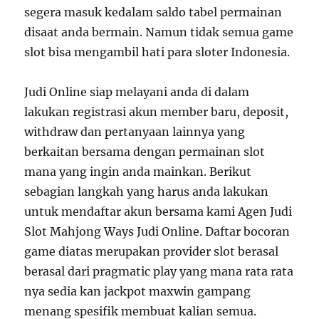
segera masuk kedalam saldo tabel permainan
disaat anda bermain. Namun tidak semua game
slot bisa mengambil hati para sloter Indonesia.
Judi Online siap melayani anda di dalam
lakukan registrasi akun member baru, deposit,
withdraw dan pertanyaan lainnya yang
berkaitan bersama dengan permainan slot
mana yang ingin anda mainkan. Berikut
sebagian langkah yang harus anda lakukan
untuk mendaftar akun bersama kami Agen Judi
Slot Mahjong Ways Judi Online. Daftar bocoran
game diatas merupakan provider slot berasal
berasal dari pragmatic play yang mana rata rata
nya sedia kan jackpot maxwin gampang
menang spesifik membuat kalian semua.