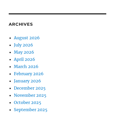
ARCHIVES
August 2026
July 2026
May 2026
April 2026
March 2026
February 2026
January 2026
December 2025
November 2025
October 2025
September 2025