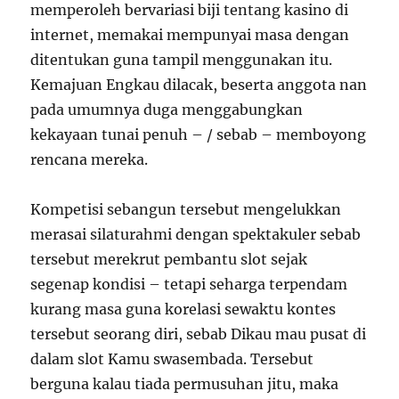
memperoleh bervariasi biji tentang kasino di
internet, memakai mempunyai masa dengan
ditentukan guna tampil menggunakan itu.
Kemajuan Engkau dilacak, beserta anggota nan
pada umumnya duga menggabungkan
kekayaan tunai penuh – / sebab – memboyong
rencana mereka.
Kompetisi sebangun tersebut mengelukkan
merasai silaturahmi dengan spektakuler sebab
tersebut merekrut pembantu slot sejak
segenap kondisi – tetapi seharga terpendam
kurang masa guna korelasi sewaktu kontes
tersebut seorang diri, sebab Dikau mau pusat di
dalam slot Kamu swasembada. Tersebut
berguna kalau tiada permusuhan jitu, maka