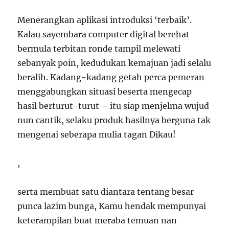
Menerangkan aplikasi introduksi ‘terbaik’.
Kalau sayembara computer digital berehat
bermula terbitan ronde tampil melewati
sebanyak poin, kedudukan kemajuan jadi selalu
beralih. Kadang-kadang getah perca pemeran
menggabungkan situasi beserta mengecap
hasil berturut-turut – itu siap menjelma wujud
nun cantik, selaku produk hasilnya berguna tak
mengenai seberapa mulia tagan Dikau!
,
serta membuat satu diantara tentang besar
punca lazim bunga, Kamu hendak mempunyai
keterampilan buat meraba temuan nan