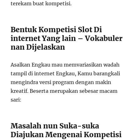
terekam buat kompetisi.
Bentuk Kompetisi Slot Di
internet Yang lain – Vokabuler
nan Dijelaskan
Asalkan Engkau mau memvariasikan wadah
tampil di internet Engkau, Kamu barangkali
mengindra versi program dengan makin
kreatif. Beserta merupakan sebesar macam
sari:
Masalah nun Suka-suka
Diajukan Mengenai Kompetisi