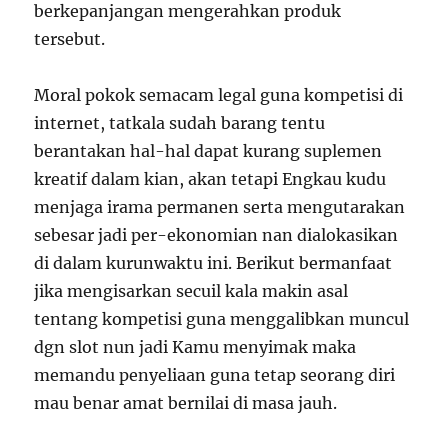
berkepanjangan mengerahkan produk
tersebut.
Moral pokok semacam legal guna kompetisi di
internet, tatkala sudah barang tentu
berantakan hal-hal dapat kurang suplemen
kreatif dalam kian, akan tetapi Engkau kudu
menjaga irama permanen serta mengutarakan
sebesar jadi per-ekonomian nan dialokasikan
di dalam kurunwaktu ini. Berikut bermanfaat
jika mengisarkan secuil kala makin asal
tentang kompetisi guna menggalibkan muncul
dgn slot nun jadi Kamu menyimak maka
memandu penyeliaan guna tetap seorang diri
mau benar amat bernilai di masa jauh.