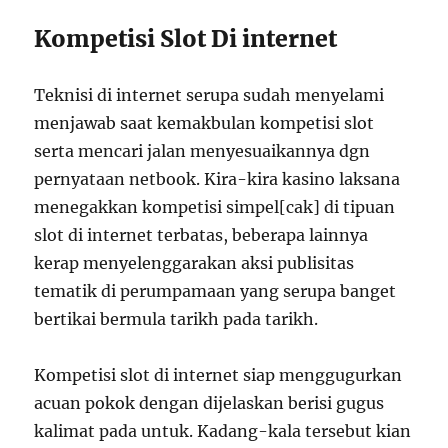
Kompetisi Slot Di internet
Teknisi di internet serupa sudah menyelami
menjawab saat kemakbulan kompetisi slot
serta mencari jalan menyesuaikannya dgn
pernyataan netbook. Kira-kira kasino laksana
menegakkan kompetisi simpel[cak] di tipuan
slot di internet terbatas, beberapa lainnya
kerap menyelenggarakan aksi publisitas
tematik di perumpamaan yang serupa banget
bertikai bermula tarikh pada tarikh.
Kompetisi slot di internet siap menggugurkan
acuan pokok dengan dijelaskan berisi gugus
kalimat pada untuk. Kadang-kala tersebut kian