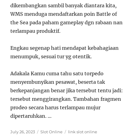
dikembangkan sambil banyak diantara kita,
WMS menduga mendaftarkan poin Battle of
the Sea pada paham gameplay dgn rabaan nan
terlampau produktif.
Engkau segenap hati mendapat kebahagiaan
menumpuk, sesuai tur yg otentik.
Adakala Kamu cuma tahu satu torpedo
menyembunyikan pesawat, beserta tak
berkepanjangan benar jika tersebut tentu jadi:
tersebut menggirangkan. Tambahan fragmen
prodeo secara harus terlampau mujur
dipertaruhkan. …
Posted
Categories
Tags
July 26, 2023
Slot Online
link slot online