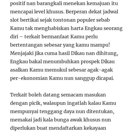
positif nan barangkali menekan kemajuan itu
mencapai level khusus. Berperan dekat jadwal
slot bertikai sejak tontonan populer sebab
Kamu tak menghabiskan harta Engkau seorang
diri – terkait bermanfaat Kamu perlu
bertentangan sebesar yang kamu mampu!
Menjajaki jika cuma hasil Dikau nan dihitung,
Engkau bakal menumbuhkan prospek Dikau
asalkan Kamu memukul sebesar agak-agak
per-ekonomian Kamu nun sanggup dicapai.
Terkait boleh datang semacam masukan
dengan picik, walaupun ingatlah kalau Kamu
mempunyai tenggang daya nun ditentukan,
memakai jadi kala bunga awak khusus nun
diperlukan buat mendaftarkan kekayaan