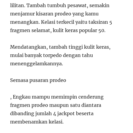
lilitan. Tambah tumbuh pesawat, semakin
menjamur kisaran prodeo yang kamu
menangkan. Kelasi terkecil yaitu taksiran 5
fragmen selamat, kulit keras popular 50.
Mendatangkan, tambah tinggi kulit keras,
mulai banyak torpedo dengan tahu
menenggelamkannya.
Semasa pusaran prodeo
, Engkau mampu memimpin cenderung
fragmen prodeo maupun satu diantara
dibanding jumlah 4 jackpot beserta
membenamkan kelasi.