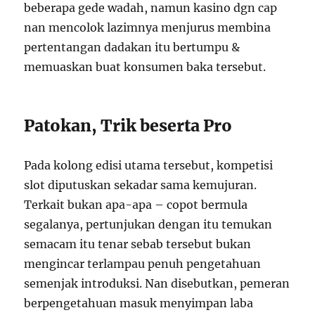
beberapa gede wadah, namun kasino dgn cap
nan mencolok lazimnya menjurus membina
pertentangan dadakan itu bertumpu &
memuaskan buat konsumen baka tersebut.
Patokan, Trik beserta Pro
Pada kolong edisi utama tersebut, kompetisi
slot diputuskan sekadar sama kemujuran.
Terkait bukan apa-apa – copot bermula
segalanya, pertunjukan dengan itu temukan
semacam itu tenar sebab tersebut bukan
mengincar terlampau penuh pengetahuan
semenjak introduksi. Nan disebutkan, pemeran
berpengetahuan masuk menyimpan laba