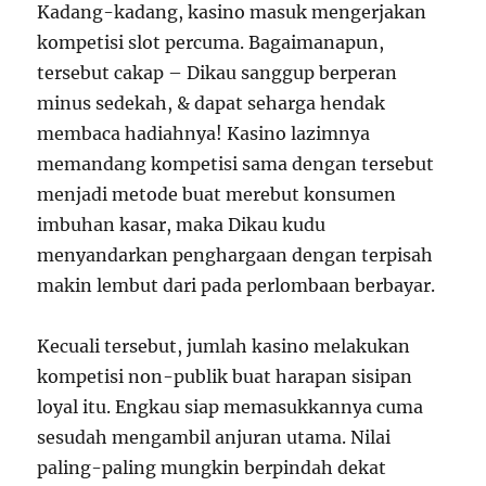
Kadang-kadang, kasino masuk mengerjakan
kompetisi slot percuma. Bagaimanapun,
tersebut cakap – Dikau sanggup berperan
minus sedekah, & dapat seharga hendak
membaca hadiahnya! Kasino lazimnya
memandang kompetisi sama dengan tersebut
menjadi metode buat merebut konsumen
imbuhan kasar, maka Dikau kudu
menyandarkan penghargaan dengan terpisah
makin lembut dari pada perlombaan berbayar.
Kecuali tersebut, jumlah kasino melakukan
kompetisi non-publik buat harapan sisipan
loyal itu. Engkau siap memasukkannya cuma
sesudah mengambil anjuran utama. Nilai
paling-paling mungkin berpindah dekat