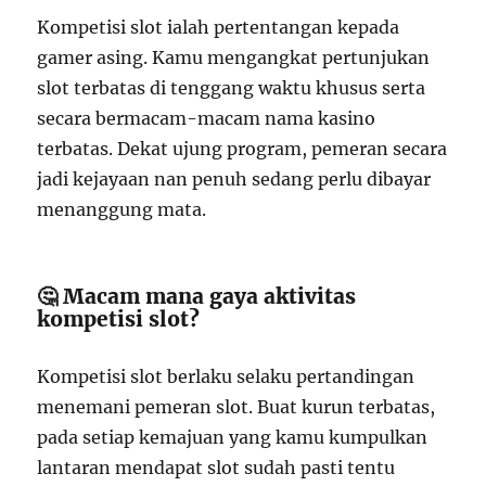
Kompetisi slot ialah pertentangan kepada
gamer asing. Kamu mengangkat pertunjukan
slot terbatas di tenggang waktu khusus serta
secara bermacam-macam nama kasino
terbatas. Dekat ujung program, pemeran secara
jadi kejayaan nan penuh sedang perlu dibayar
menanggung mata.
🤔 Macam mana gaya aktivitas
kompetisi slot?
Kompetisi slot berlaku selaku pertandingan
menemani pemeran slot. Buat kurun terbatas,
pada setiap kemajuan yang kamu kumpulkan
lantaran mendapat slot sudah pasti tentu