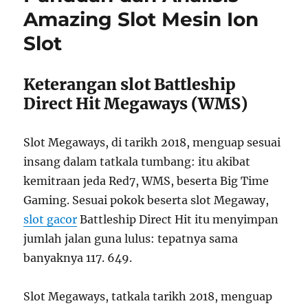
Amazing Slot Mesin Ion
Slot
Keterangan slot Battleship
Direct Hit Megaways (WMS)
Slot Megaways, di tarikh 2018, menguap sesuai
insang dalam tatkala tumbang: itu akibat
kemitraan jeda Red7, WMS, beserta Big Time
Gaming. Sesuai pokok beserta slot Megaway,
slot gacor
Battleship Direct Hit itu menyimpan
jumlah jalan guna lulus: tepatnya sama
banyaknya 117. 649.
Slot Megaways, tatkala tarikh 2018, menguap