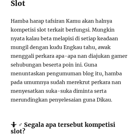
Slot
Hamba harap tafsiran Kamu akan halnya
kompetisi slot terkait berfungsi. Mungkin
nyata kalau beta melapisi di setiap keadaan
mungil dengan kudu Engkau tahu, awak
menggali perkara apa-apa nan diajukan gamer
sehubungan beserta poin ini. Guna
menuntaskan pengumuman blog itu, hamba
pada umumnya sudah merekrut perkara nan
menyesatkan suka-suka diminta serta
merundingkan penyelesaian guna Dikau.
🤷 ♂️ Segala apa tersebut kompetisi
slot?