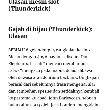
Ulasan mesin slot
(Thunderkick)
Gajah di hijau (Thunderkick):
Ulasan
SEBUAH 6 gelendong, 4 rangkaian kasino
Mesin dengan 4096 paylines disebut Pink
Elephants. Istilah” mencari merah muda
satwa”mengacu pada mabuk delusi dibawa
oleh dewasa atau delirium backlink. Ungkapan
berasal dari sebelumnya frasa mengenai ular
dan tambahan spesies dan setidaknya kembali
ke pertama 20 abad. John Barleycorn, sebuah
buku tahun 1913 oleh Jack London, mengklaim