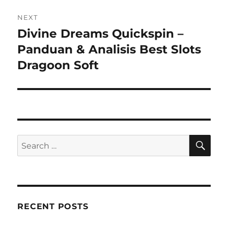
NEXT
Divine Dreams Quickspin –
Next
post:
Panduan & Analisis Best Slots
Dragoon Soft
SE
Search
for:
RECENT POSTS