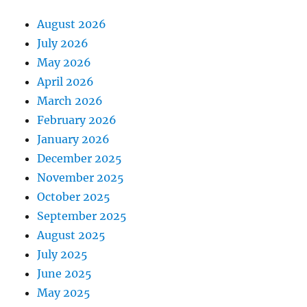
August 2026
July 2026
May 2026
April 2026
March 2026
February 2026
January 2026
December 2025
November 2025
October 2025
September 2025
August 2025
July 2025
June 2025
May 2025