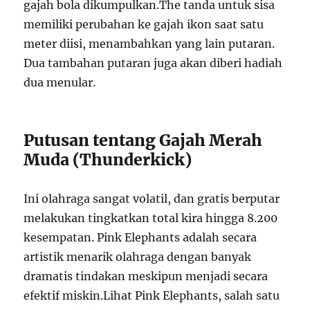
gajah bola dikumpulkan.The tanda untuk sisa
memiliki perubahan ke gajah ikon saat satu
meter diisi, menambahkan yang lain putaran.
Dua tambahan putaran juga akan diberi hadiah
dua menular.
Putusan tentang Gajah Merah
Muda (Thunderkick)
Ini olahraga sangat volatil, dan gratis berputar
melakukan tingkatkan total kira hingga 8.200
kesempatan. Pink Elephants adalah secara
artistik menarik olahraga dengan banyak
dramatis tindakan meskipun menjadi secara
efektif miskin.Lihat Pink Elephants, salah satu