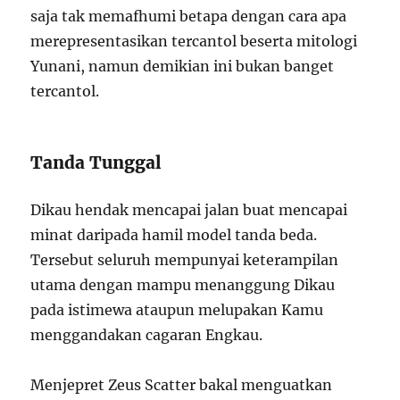
saja tak memafhumi betapa dengan cara apa
merepresentasikan tercantol beserta mitologi
Yunani, namun demikian ini bukan banget
tercantol.
Tanda Tunggal
Dikau hendak mencapai jalan buat mencapai
minat daripada hamil model tanda beda.
Tersebut seluruh mempunyai keterampilan
utama dengan mampu menanggung Dikau
pada istimewa ataupun melupakan Kamu
menggandakan cagaran Engkau.
Menjepret Zeus Scatter bakal menguatkan