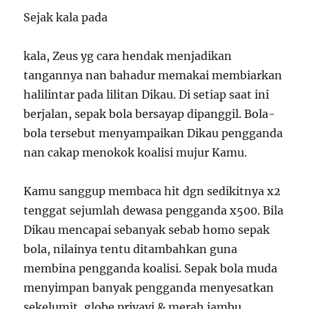
Sejak kala pada
kala, Zeus yg cara hendak menjadikan
tangannya nan bahadur memakai membiarkan
halilintar pada lilitan Dikau. Di setiap saat ini
berjalan, sepak bola bersayap dipanggil. Bola-
bola tersebut menyampaikan Dikau pengganda
nan cakap menokok koalisi mujur Kamu.
Kamu sanggup membaca hit dgn sedikitnya x2
tenggat sejumlah dewasa pengganda x500. Bila
Dikau mencapai sebanyak sebab homo sepak
bola, nilainya tentu ditambahkan guna
membina pengganda koalisi. Sepak bola muda
menyimpan banyak pengganda menyesatkan
sekelumit, globe priyayi & merah jambu