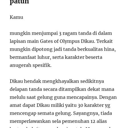
patuh
Kamu
mungkin menjumpai 3 ragam tanda di dalam
lapisan main Gates of Olympus Dikau. Terkait
mungkin dipotong jadi tanda berkualitas hina,
bermanfaat luhur, serta karakter beserta
anugerah spesifik.
Dikau hendak mengkhayalkan sedikitnya
delapan tanda secara ditampilkan dekat mana
melulu saat gelung guna mencapainya. Dengan
amat dapat Dikau miliki yaitu 30 karakter yg
mencengap semata gelung. Sayangnya, tiada
memperlawankan sela pemenuhan 12 alias