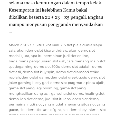
selama masa keuntungan dalam tempo kelak.
Kesempatan ini kelebihan Kamu bakal
dikalikan beserta x2 + x3 = x5 pengali. Engkau
mampu menyusun pengganda menyandarkan
…
Posted
Categories
Tags
March 2, 2023
Situs Slot Viral
5 slot piala dunia siapa
on
saja
,
akun demo slot bisa withdraw
,
akun demo slot
modal 1 juta
,
apa itu permainan judi slot online
,
bagaimana penggunaan slot usb
,
cara menang main slot
spadegaming
,
demo slot 500x
,
demo slot adalah
,
demo
slot asli
,
demo slot buy spin
,
demo slot diamond strike
rupiah
,
demo slot game
,
demo slot greek gods
,
demo slot
joker gaming lucky god
,
demo slot pragmatic pintu ajaib
,
game slot yang lagi booming
,
game slot yang
menghasilkan uang asli
,
ganesha slot demo
,
healing slot
demo
,
idn slot demo
,
judi slot itu apa
,
open slot demo
,
permainan judi slot yang mudah menang
,
situs slot yang
gacor
,
slot demo fortune of giza
,
slot demo heylinkme
,
slot