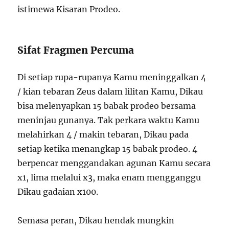
istimewa Kisaran Prodeo.
Sifat Fragmen Percuma
Di setiap rupa-rupanya Kamu meninggalkan 4
/ kian tebaran Zeus dalam lilitan Kamu, Dikau
bisa melenyapkan 15 babak prodeo bersama
meninjau gunanya. Tak perkara waktu Kamu
melahirkan 4 / makin tebaran, Dikau pada
setiap ketika menangkap 15 babak prodeo. 4
berpencar menggandakan agunan Kamu secara
x1, lima melalui x3, maka enam mengganggu
Dikau gadaian x100.
Semasa peran, Dikau hendak mungkin