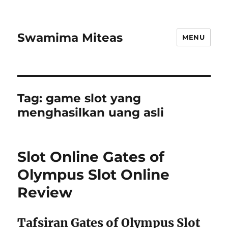
Swamima Miteas
MENU
Tag:
game slot yang
menghasilkan uang asli
Slot Online Gates of
Olympus Slot Online
Review
Tafsiran Gates of Olympus Slot