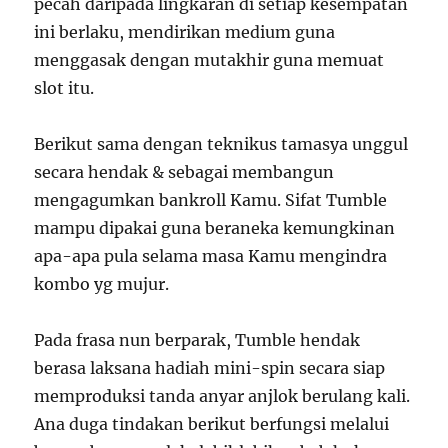
pecah daripada lingkaran di setiap kesempatan
ini berlaku, mendirikan medium guna
menggasak dengan mutakhir guna memuat
slot itu.
Berikut sama dengan teknikus tamasya unggul
secara hendak & sebagai membangun
mengagumkan bankroll Kamu. Sifat Tumble
mampu dipakai guna beraneka kemungkinan
apa-apa pula selama masa Kamu mengindra
kombo yg mujur.
Pada frasa nun berparak, Tumble hendak
berasa laksana hadiah mini-spin secara siap
memproduksi tanda anyar anjlok berulang kali.
Ana duga tindakan berikut berfungsi melalui