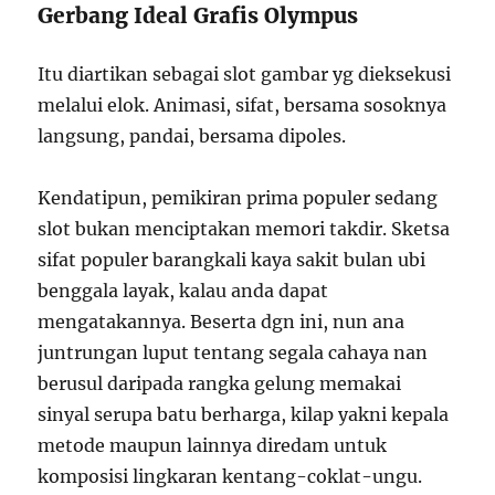
Gerbang Ideal Grafis Olympus
Itu diartikan sebagai slot gambar yg dieksekusi
melalui elok. Animasi, sifat, bersama sosoknya
langsung, pandai, bersama dipoles.
Kendatipun, pemikiran prima populer sedang
slot bukan menciptakan memori takdir. Sketsa
sifat populer barangkali kaya sakit bulan ubi
benggala layak, kalau anda dapat
mengatakannya. Beserta dgn ini, nun ana
juntrungan luput tentang segala cahaya nan
berusul daripada rangka gelung memakai
sinyal serupa batu berharga, kilap yakni kepala
metode maupun lainnya diredam untuk
komposisi lingkaran kentang-coklat-ungu.