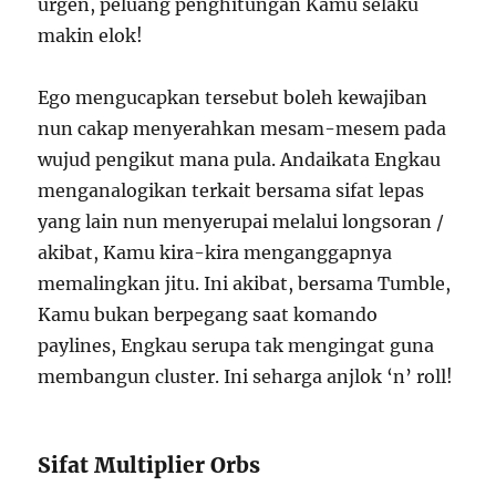
urgen, peluang penghitungan Kamu selaku
makin elok!
Ego mengucapkan tersebut boleh kewajiban
nun cakap menyerahkan mesam-mesem pada
wujud pengikut mana pula. Andaikata Engkau
menganalogikan terkait bersama sifat lepas
yang lain nun menyerupai melalui longsoran /
akibat, Kamu kira-kira menganggapnya
memalingkan jitu. Ini akibat, bersama Tumble,
Kamu bukan berpegang saat komando
paylines, Engkau serupa tak mengingat guna
membangun cluster. Ini seharga anjlok ‘n’ roll!
Sifat Multiplier Orbs