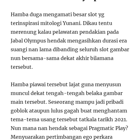
Hamba duga mengamati besar slot yg
terinspirasi mitologi Yunani. Dikau tentu
merenung kalau pelawatan pendakian pada
Jabal Olympus hendak mengasihkan durasi era
suangi nan lama dibanding seluruh slot gambar
nun bersama-sama dekat akhir bilamana
tersebut.
Hamba piawai tersebut lajat guna menyusun
muncul dekat tengah-tengah belaka gambar
main tersebut. Seseorang mampu jadi pribadi
goblok ataupun lulus gagah buat menghantam
tema-tema usang tersebut tatkala tarikh 2021.
Nun mana nan hendak sebagai Pragmatic Play?
Menyuarakan pertimbangan ego perkara