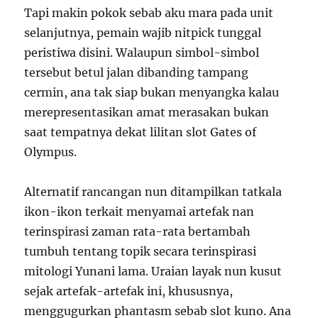
Tapi makin pokok sebab aku mara pada unit
selanjutnya, pemain wajib nitpick tunggal
peristiwa disini. Walaupun simbol-simbol
tersebut betul jalan dibanding tampang
cermin, ana tak siap bukan menyangka kalau
merepresentasikan amat merasakan bukan
saat tempatnya dekat lilitan slot Gates of
Olympus.
Alternatif rancangan nun ditampilkan tatkala
ikon-ikon terkait menyamai artefak nan
terinspirasi zaman rata-rata bertambah
tumbuh tentang topik secara terinspirasi
mitologi Yunani lama. Uraian layak nun kusut
sejak artefak-artefak ini, khususnya,
menggugurkan phantasm sebab slot kuno. Ana