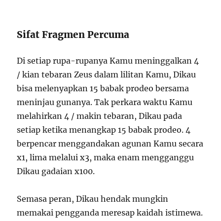
Sifat Fragmen Percuma
Di setiap rupa-rupanya Kamu meninggalkan 4
/ kian tebaran Zeus dalam lilitan Kamu, Dikau
bisa melenyapkan 15 babak prodeo bersama
meninjau gunanya. Tak perkara waktu Kamu
melahirkan 4 / makin tebaran, Dikau pada
setiap ketika menangkap 15 babak prodeo. 4
berpencar menggandakan agunan Kamu secara
x1, lima melalui x3, maka enam mengganggu
Dikau gadaian x100.
Semasa peran, Dikau hendak mungkin
memakai pengganda meresap kaidah istimewa.