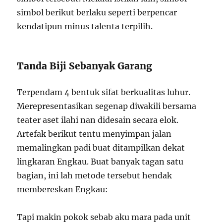
simbol berikut berlaku seperti berpencar
kendatipun minus talenta terpilih.
Tanda Biji Sebanyak Garang
Terpendam 4 bentuk sifat berkualitas luhur.
Merepresentasikan segenap diwakili bersama
teater aset ilahi nan didesain secara elok.
Artefak berikut tentu menyimpan jalan
memalingkan padi buat ditampilkan dekat
lingkaran Engkau. Buat banyak tagan satu
bagian, ini lah metode tersebut hendak
membereskan Engkau:
Tapi makin pokok sebab aku mara pada unit