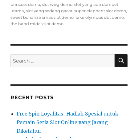
princess demo
,
slot wwg demo
,
slot yang ada dompet
utama
,
slot yang sedang gacor
,
super elephant slot demo
,
sweet bonanza xmas slot demo
,
take olympus slot demo
,
the hand midas slot demo
SE
Search
for:
RECENT POSTS
Free Spin Loyalitas: Hadiah Spesial untuk
Pemain Setia Slot Online yang Jarang
Diketahui