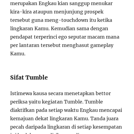
merupakan Engkau kian sanggup menukar
kira-kira ataupun menjunjung prospek
tersebut guna meng-touchdown itu ketika
lingkaran Kamu. Kemudian sama dengan
pendapat terperinci ego seputar macam mana
per lantaran tersebut menghasut gameplay
Kamu.
Sifat Tumble
Istimewa kausa secara menetapkan bettor
periksa yaitu kegiatan Tumble. Tumble
diaktifkan pada setiap waktu Engkau mencapai
kemajuan dekat lingkaran Kamu. Tanda juara
pecah daripada lingkaran di setiap kesempatan