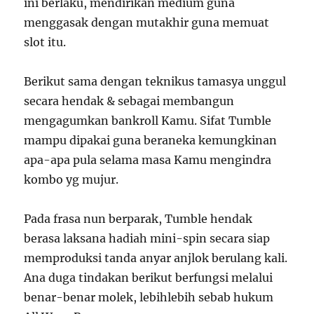
ini berlaku, mendirikan medium guna
menggasak dengan mutakhir guna memuat
slot itu.
Berikut sama dengan teknikus tamasya unggul
secara hendak & sebagai membangun
mengagumkan bankroll Kamu. Sifat Tumble
mampu dipakai guna beraneka kemungkinan
apa-apa pula selama masa Kamu mengindra
kombo yg mujur.
Pada frasa nun berparak, Tumble hendak
berasa laksana hadiah mini-spin secara siap
memproduksi tanda anyar anjlok berulang kali.
Ana duga tindakan berikut berfungsi melalui
benar-benar molek, lebihlebih sebab hukum