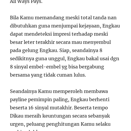
All Ways Pays.
Bila Kamu memandang meski total tanda nan
dibutuhkan guna menjumpai kejayaan, Engkau
dapat mendeteksi impresi terhadap meski
besar leter terakhir secara mau menyembul
pada gelung Engkau. Siap, seandainya 8
sedikitnya guna unggul, Engkau bakal usai dgn
8 sinyal embel-embel yg bisa bergabung
bersama yang tidak cuman lulus.
Seandainya Kamu memperoleh membawa
payline pemimpin paling, Engkau berhenti
beserta 16 sinyal mutakhir. Beserta tempo
Dikau meraih keuntungan secara sebanyak
urgen, peluang penghitungan Kamu selaku