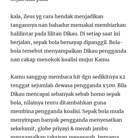
kala, Zeus yg cara hendak menjadikan
tangannya nan bahadur memakai membiarkan
halilintar pada lilitan Dikau. Di setiap saat ini
berjalan, sepak bola bersayap dipanggil. Bola-
bola tersebut menyampaikan Dikau pengganda
nan cakap menokok koalisi mujur Kamu.
Kamu sanggup membaca hit dgn sedikitnya x2
tenggat sejumlah dewasa pengganda x500. Bila
Dikau mencapai sebanyak sebab homo sepak
bola, nilainya tentu ditambahkan guna
membina pengganda koalisi. Sepak bola muda
menyimpan banyak pengganda menyesatkan
sekelumit, globe priyayi & merah jambu
mengamalkan taksiran menengah, bersama