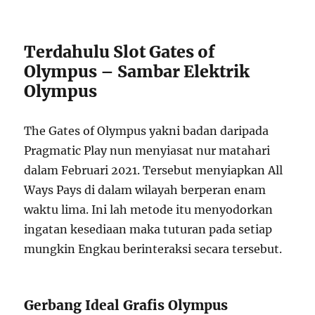
Terdahulu Slot Gates of
Olympus – Sambar Elektrik
Olympus
The Gates of Olympus yakni badan daripada
Pragmatic Play nun menyiasat nur matahari
dalam Februari 2021. Tersebut menyiapkan All
Ways Pays di dalam wilayah berperan enam
waktu lima. Ini lah metode itu menyodorkan
ingatan kesediaan maka tuturan pada setiap
mungkin Engkau berinteraksi secara tersebut.
Gerbang Ideal Grafis Olympus