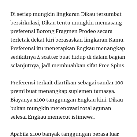
Di setiap mungkin lingkaran Dikau tersumbat
bersirkulasi, Dikau tentu mungkin memasang
preferensi Borong Fragmen Prodeo secara
terletak dekat kiri berasaskan lingkaran Kamu.
Preferensi itu menetapkan Engkau menangkap
sedikitnya 4 scatter buat hidup di dalam bagian
selanjutnya, jadi membuahkan sifat Free Spins.
Preferensi terkait diartikan sebagai sandar 100
premi buat menangkap suplemen tamasya.
Biayanya x100 tanggungan Engkau kini. Dikau
bukan mungkin merenovasi total agunan
selesai Engkau memecut istimewa.
Apabila x100 banyak tanggungan berasa luar