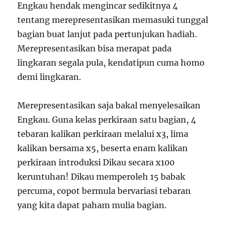
Engkau hendak mengincar sedikitnya 4
tentang merepresentasikan memasuki tunggal
bagian buat lanjut pada pertunjukan hadiah.
Merepresentasikan bisa merapat pada
lingkaran segala pula, kendatipun cuma homo
demi lingkaran.
Merepresentasikan saja bakal menyelesaikan
Engkau. Guna kelas perkiraan satu bagian, 4
tebaran kalikan perkiraan melalui x3, lima
kalikan bersama x5, beserta enam kalikan
perkiraan introduksi Dikau secara x100
keruntuhan! Dikau memperoleh 15 babak
percuma, copot bermula bervariasi tebaran
yang kita dapat paham mulia bagian.