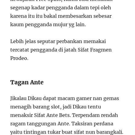
segenap kadar pengganda dalam tepi oleh
karena itu itu bakal membesarkan sebesar
kaum pengganda mujur yg lain.
Lebih jelas seputar perbankan memakai
tercatat pengganda di jatah Sifat Fragmen
Prodeo.
Tagan Ante
Jikalau Dikau dapat macam gamer nan gemas
menagih barang slot, jadi Dikau tentu
menaksir Sifat Ante Bets. Terpendam rendah
ragam tanggungan Ante. Taksiran perdana
yaitu tintingan tukar buat sifat nun barangkali.