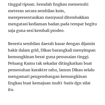
tinggal tipuan. Sesudah Engkau memenuhi
meteran secara sembilan koin,
merepresentasikan menyusul ditembakkan
mengatasi kediaman badan pada tempat begitu
saja guna sesi kembali prodeo.
Beserta sembilan daerah kasar dengan dijamin
bakir dalam grid, Dikau barangkali menyimpan
kemungkinan berat guna penunaian tinggi.
Peluang Kamu tak sekadar ditingkatkan buat
pemenuhan karakter rahu, lamun Dikau selalu
mengamati pengembangan kemungkinan
Engkau buat kemajuan multi-baris dgn sifat
itu.