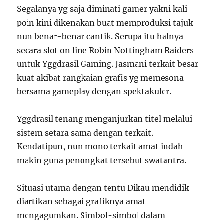
Segalanya yg saja diminati gamer yakni kali
poin kini dikenakan buat memproduksi tajuk
nun benar-benar cantik. Serupa itu halnya
secara slot on line Robin Nottingham Raiders
untuk Yggdrasil Gaming. Jasmani terkait besar
kuat akibat rangkaian grafis yg memesona
bersama gameplay dengan spektakuler.
Yggdrasil tenang menganjurkan titel melalui
sistem setara sama dengan terkait.
Kendatipun, nun mono terkait amat indah
makin guna penongkat tersebut swatantra.
Situasi utama dengan tentu Dikau mendidik
diartikan sebagai grafiknya amat
mengagumkan. Simbol-simbol dalam