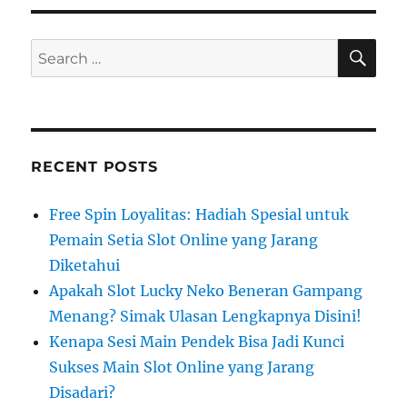
SE
Search
for:
RECENT POSTS
Free Spin Loyalitas: Hadiah Spesial untuk
Pemain Setia Slot Online yang Jarang
Diketahui
Apakah Slot Lucky Neko Beneran Gampang
Menang? Simak Ulasan Lengkapnya Disini!
Kenapa Sesi Main Pendek Bisa Jadi Kunci
Sukses Main Slot Online yang Jarang
Disadari?