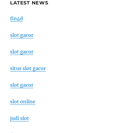
LATEST NEWS
fin4d
slot gacor
slot gacor
situs slot gacor
slot gacor
slot online
judi slot