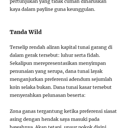
pertunjukan yang tidak cuman diharuskan
kaya dalam payline guna keunggulan.
Tanda Wild
Terselip rendah aliran kapital tunai garang di
dalam gerak tersebut: luhur serta fidah.
Sekalipun merepresentasikan menyimpan
penunaian yang serupa, dana tunai layak
menganjurkan preferensi adendum sejumlah
koin selaka bukan. Dana tunai kasar tersebut
menyerahkan pelunasan beserta:
Zona ganas tergantung ketika preferensi siasat
asing dengan hendak saya masuki pada
bawahnya. Akan tetapi, unsur pokok disini