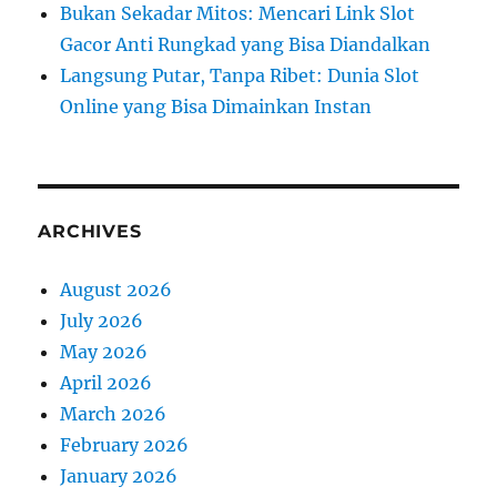
Bukan Sekadar Mitos: Mencari Link Slot
Gacor Anti Rungkad yang Bisa Diandalkan
Langsung Putar, Tanpa Ribet: Dunia Slot
Online yang Bisa Dimainkan Instan
ARCHIVES
August 2026
July 2026
May 2026
April 2026
March 2026
February 2026
January 2026