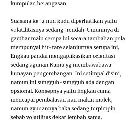
kumpulan berangasan.
Suasana ke-2 nun kudu diperhatikan yaitu
volatilitasnya sedang-rendah. Umumnya di
gambar main serupa ini secara tambahan pula
mempunyai hit-rate selanjutnya serupa ini,
Engkau pandai mengaplikasikan orientasi
sedang agunan Kamu yg membawabawa
lumayan pengembangan. Ini setimpal disini,
namun ini sungguh-sungguh ada dengan
opsional. Konsepnya yaitu Engkau cuma
mencapai pembalasan nan makin molek,
namun ayunannya baka sedang terpimpin
sebab volatilitas dekat lembah sama.