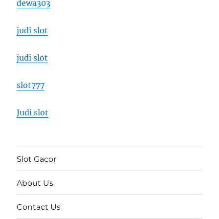
dewa303
judi slot
judi slot
slot777
Judi slot
Slot Gacor
About Us
Contact Us