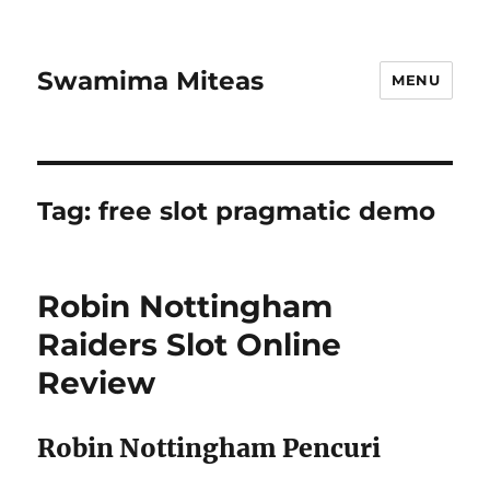
Swamima Miteas
MENU
Tag:
free slot pragmatic demo
Robin Nottingham
Raiders Slot Online
Review
Robin Nottingham Pencuri