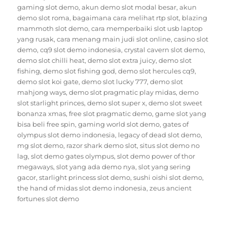
on
gaming slot demo
,
akun demo slot modal besar
,
akun
demo slot roma
,
bagaimana cara melihat rtp slot
,
blazing
mammoth slot demo
,
cara memperbaiki slot usb laptop
yang rusak
,
cara menang main judi slot online
,
casino slot
demo
,
cq9 slot demo indonesia
,
crystal cavern slot demo
,
demo slot chilli heat
,
demo slot extra juicy
,
demo slot
fishing
,
demo slot fishing god
,
demo slot hercules cq9
,
demo slot koi gate
,
demo slot lucky 777
,
demo slot
mahjong ways
,
demo slot pragmatic play midas
,
demo
slot starlight princes
,
demo slot super x
,
demo slot sweet
bonanza xmas
,
free slot pragmatic demo
,
game slot yang
bisa beli free spin
,
gaming world slot demo
,
gates of
olympus slot demo indonesia
,
legacy of dead slot demo
,
mg slot demo
,
razor shark demo slot
,
situs slot demo no
lag
,
slot demo gates olympus
,
slot demo power of thor
megaways
,
slot yang ada demo nya
,
slot yang sering
gacor
,
starlight princess slot demo
,
sushi oishi slot demo
,
the hand of midas slot demo indonesia
,
zeus ancient
fortunes slot demo