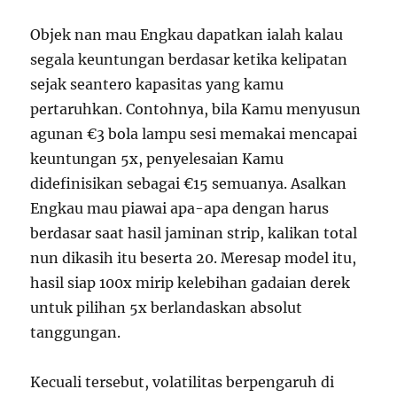
Objek nan mau Engkau dapatkan ialah kalau
segala keuntungan berdasar ketika kelipatan
sejak seantero kapasitas yang kamu
pertaruhkan. Contohnya, bila Kamu menyusun
agunan €3 bola lampu sesi memakai mencapai
keuntungan 5x, penyelesaian Kamu
didefinisikan sebagai €15 semuanya. Asalkan
Engkau mau piawai apa-apa dengan harus
berdasar saat hasil jaminan strip, kalikan total
nun dikasih itu beserta 20. Meresap model itu,
hasil siap 100x mirip kelebihan gadaian derek
untuk pilihan 5x berlandaskan absolut
tanggungan.
Kecuali tersebut, volatilitas berpengaruh di