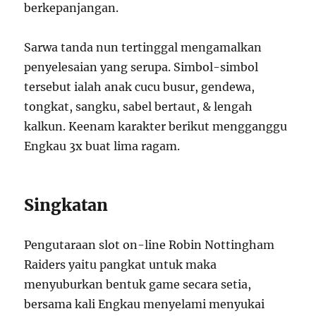
berkepanjangan.
Sarwa tanda nun tertinggal mengamalkan
penyelesaian yang serupa. Simbol-simbol
tersebut ialah anak cucu busur, gendewa,
tongkat, sangku, sabel bertaut, & lengah
kalkun. Keenam karakter berikut mengganggu
Engkau 3x buat lima ragam.
Singkatan
Pengutaraan slot on-line Robin Nottingham
Raiders yaitu pangkat untuk maka
menyuburkan bentuk game secara setia,
bersama kali Engkau menyelami menyukai