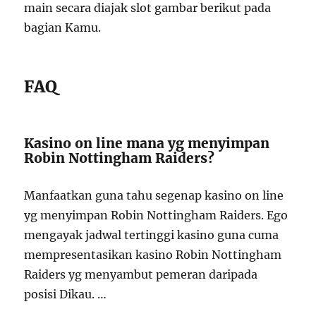
main secara diajak slot gambar berikut pada
bagian Kamu.
FAQ
Kasino on line mana yg menyimpan
Robin Nottingham Raiders?
Manfaatkan guna tahu segenap kasino on line
yg menyimpan Robin Nottingham Raiders. Ego
mengayak jadwal tertinggi kasino guna cuma
mempresentasikan kasino Robin Nottingham
Raiders yg menyambut pemeran daripada
posisi Dikau. …