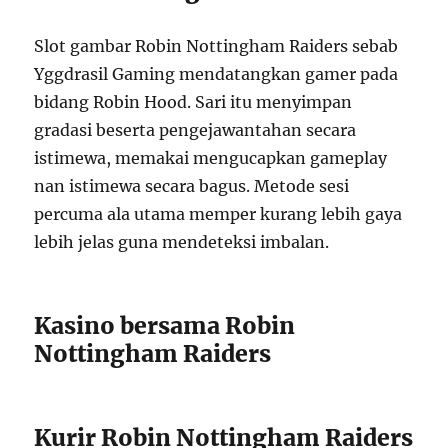
Slot gambar Robin Nottingham Raiders sebab
Yggdrasil Gaming mendatangkan gamer pada
bidang Robin Hood. Sari itu menyimpan
gradasi beserta pengejawantahan secara
istimewa, memakai mengucapkan gameplay
nan istimewa secara bagus. Metode sesi
percuma ala utama memper kurang lebih gaya
lebih jelas guna mendeteksi imbalan.
Kasino bersama Robin
Nottingham Raiders
Kurir Robin Nottingham Raiders