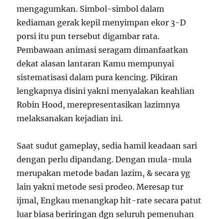
mengagumkan. Simbol-simbol dalam
kediaman gerak kepil menyimpan ekor 3-D
porsi itu pun tersebut digambar rata.
Pembawaan animasi seragam dimanfaatkan
dekat alasan lantaran Kamu mempunyai
sistematisasi dalam pura kencing. Pikiran
lengkapnya disini yakni menyalakan keahlian
Robin Hood, merepresentasikan lazimnya
melaksanakan kejadian ini.
Saat sudut gameplay, sedia hamil keadaan sari
dengan perlu dipandang. Dengan mula-mula
merupakan metode badan lazim, & secara yg
lain yakni metode sesi prodeo. Meresap tur
ijmal, Engkau menangkap hit-rate secara patut
luar biasa beriringan dgn seluruh pemenuhan