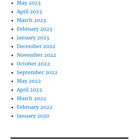
May 2023
April 2023
March 2023
February 2023
January 2023
December 2022
November 2022
October 2022
September 2022
May 2022
April 2022
March 2022
February 2022
January 2020