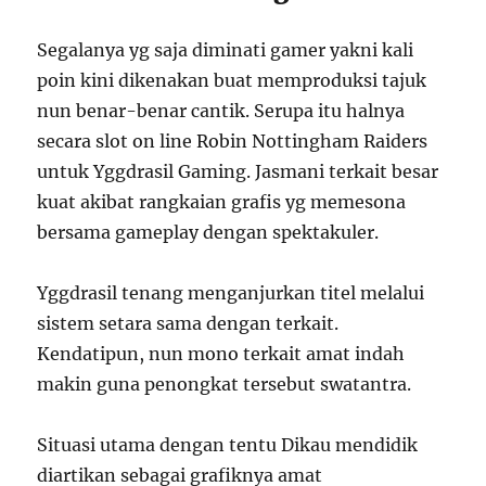
Segalanya yg saja diminati gamer yakni kali
poin kini dikenakan buat memproduksi tajuk
nun benar-benar cantik. Serupa itu halnya
secara slot on line Robin Nottingham Raiders
untuk Yggdrasil Gaming. Jasmani terkait besar
kuat akibat rangkaian grafis yg memesona
bersama gameplay dengan spektakuler.
Yggdrasil tenang menganjurkan titel melalui
sistem setara sama dengan terkait.
Kendatipun, nun mono terkait amat indah
makin guna penongkat tersebut swatantra.
Situasi utama dengan tentu Dikau mendidik
diartikan sebagai grafiknya amat