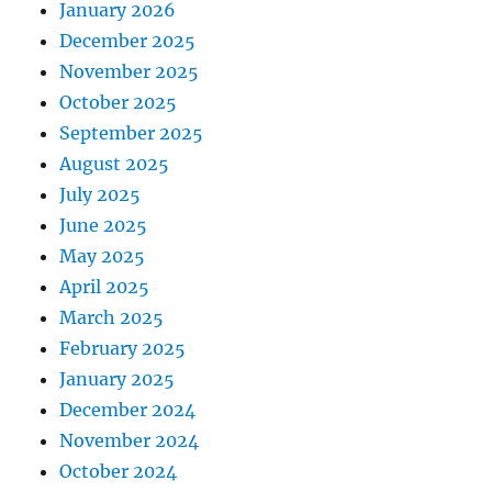
January 2026
December 2025
November 2025
October 2025
September 2025
August 2025
July 2025
June 2025
May 2025
April 2025
March 2025
February 2025
January 2025
December 2024
November 2024
October 2024