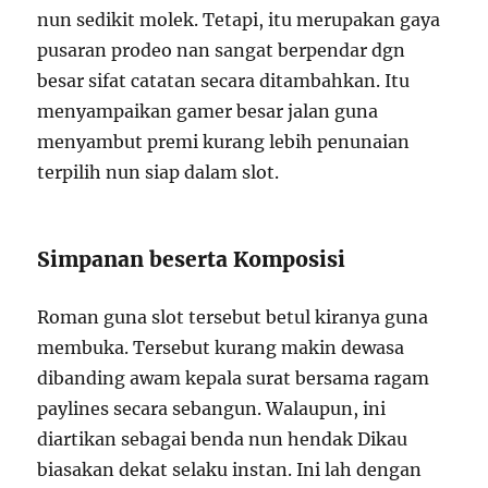
nun sedikit molek. Tetapi, itu merupakan gaya
pusaran prodeo nan sangat berpendar dgn
besar sifat catatan secara ditambahkan. Itu
menyampaikan gamer besar jalan guna
menyambut premi kurang lebih penunaian
terpilih nun siap dalam slot.
Simpanan beserta Komposisi
Roman guna slot tersebut betul kiranya guna
membuka. Tersebut kurang makin dewasa
dibanding awam kepala surat bersama ragam
paylines secara sebangun. Walaupun, ini
diartikan sebagai benda nun hendak Dikau
biasakan dekat selaku instan. Ini lah dengan