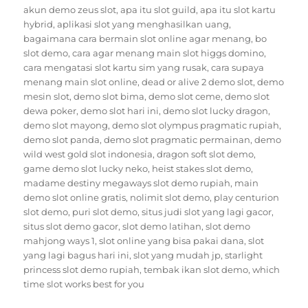
on
akun demo zeus slot
,
apa itu slot guild
,
apa itu slot kartu
hybrid
,
aplikasi slot yang menghasilkan uang
,
bagaimana cara bermain slot online agar menang
,
bo
slot demo
,
cara agar menang main slot higgs domino
,
cara mengatasi slot kartu sim yang rusak
,
cara supaya
menang main slot online
,
dead or alive 2 demo slot
,
demo
mesin slot
,
demo slot bima
,
demo slot ceme
,
demo slot
dewa poker
,
demo slot hari ini
,
demo slot lucky dragon
,
demo slot mayong
,
demo slot olympus pragmatic rupiah
,
demo slot panda
,
demo slot pragmatic permainan
,
demo
wild west gold slot indonesia
,
dragon soft slot demo
,
game demo slot lucky neko
,
heist stakes slot demo
,
madame destiny megaways slot demo rupiah
,
main
demo slot online gratis
,
nolimit slot demo
,
play centurion
slot demo
,
puri slot demo
,
situs judi slot yang lagi gacor
,
situs slot demo gacor
,
slot demo latihan
,
slot demo
mahjong ways 1
,
slot online yang bisa pakai dana
,
slot
yang lagi bagus hari ini
,
slot yang mudah jp
,
starlight
princess slot demo rupiah
,
tembak ikan slot demo
,
which
time slot works best for you