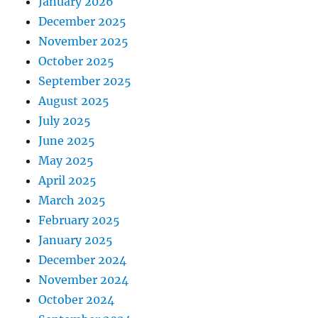
January 2026
December 2025
November 2025
October 2025
September 2025
August 2025
July 2025
June 2025
May 2025
April 2025
March 2025
February 2025
January 2025
December 2024
November 2024
October 2024