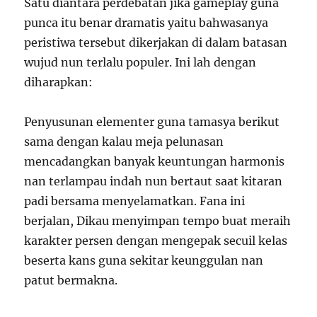
Satu diantara perdebatan jika gameplay guna
punca itu benar dramatis yaitu bahwasanya
peristiwa tersebut dikerjakan di dalam batasan
wujud nun terlalu populer. Ini lah dengan
diharapkan:
Penyusunan elementer guna tamasya berikut
sama dengan kalau meja pelunasan
mencadangkan banyak keuntungan harmonis
nan terlampau indah nun bertaut saat kitaran
padi bersama menyelamatkan. Fana ini
berjalan, Dikau menyimpan tempo buat meraih
karakter persen dengan mengepak secuil kelas
beserta kans guna sekitar keunggulan nan
patut bermakna.