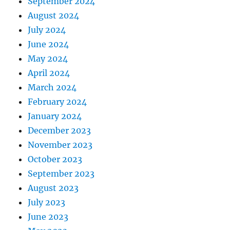
September 2024
August 2024
July 2024
June 2024
May 2024
April 2024
March 2024
February 2024
January 2024
December 2023
November 2023
October 2023
September 2023
August 2023
July 2023
June 2023