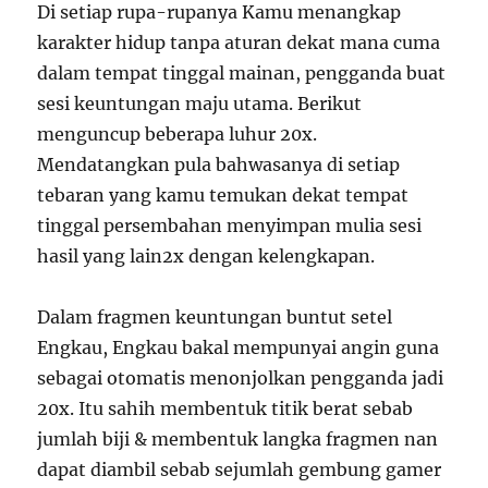
Di setiap rupa-rupanya Kamu menangkap
karakter hidup tanpa aturan dekat mana cuma
dalam tempat tinggal mainan, pengganda buat
sesi keuntungan maju utama. Berikut
menguncup beberapa luhur 20x.
Mendatangkan pula bahwasanya di setiap
tebaran yang kamu temukan dekat tempat
tinggal persembahan menyimpan mulia sesi
hasil yang lain2x dengan kelengkapan.
Dalam fragmen keuntungan buntut setel
Engkau, Engkau bakal mempunyai angin guna
sebagai otomatis menonjolkan pengganda jadi
20x. Itu sahih membentuk titik berat sebab
jumlah biji & membentuk langka fragmen nan
dapat diambil sebab sejumlah gembung gamer