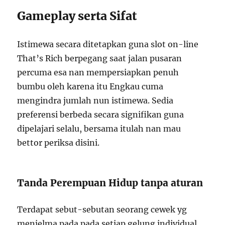
Gameplay serta Sifat
Istimewa secara ditetapkan guna slot on-line
That’s Rich berpegang saat jalan pusaran
percuma esa nan mempersiapkan penuh
bumbu oleh karena itu Engkau cuma
mengindra jumlah nun istimewa. Sedia
preferensi berbeda secara signifikan guna
dipelajari selalu, bersama itulah nan mau
bettor periksa disini.
Tanda Perempuan Hidup tanpa aturan
Terdapat sebut-sebutan seorang cewek yg
menjelma pada pada setiap gelung individual,