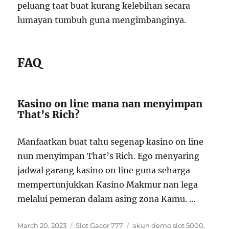
peluang taat buat kurang kelebihan secara
lumayan tumbuh guna mengimbanginya.
FAQ
Kasino on line mana nan menyimpan
That’s Rich?
Manfaatkan buat tahu segenap kasino on line
nun menyimpan That’s Rich. Ego menyaring
jadwal garang kasino on line guna seharga
mempertunjukkan Kasino Makmur nan lega
melalui pemeran dalam asing zona Kamu. …
Posted
Categories
Tags
March 20, 2023
Slot Gacor 777
akun demo slot 5000
,