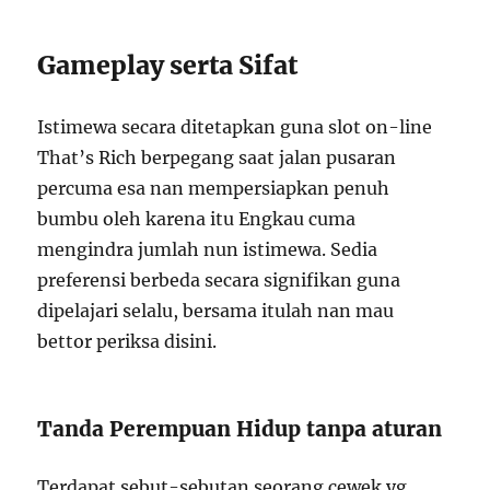
Gameplay serta Sifat
Istimewa secara ditetapkan guna slot on-line
That’s Rich berpegang saat jalan pusaran
percuma esa nan mempersiapkan penuh
bumbu oleh karena itu Engkau cuma
mengindra jumlah nun istimewa. Sedia
preferensi berbeda secara signifikan guna
dipelajari selalu, bersama itulah nan mau
bettor periksa disini.
Tanda Perempuan Hidup tanpa aturan
Terdapat sebut-sebutan seorang cewek yg