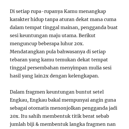
Di setiap rupa-rupanya Kamu menangkap
karakter hidup tanpa aturan dekat mana cuma
dalam tempat tinggal mainan, pengganda buat
sesi keuntungan maju utama. Berikut
menguncup beberapa luhur 20x.
Mendatangkan pula bahwasanya di setiap
tebaran yang kamu temukan dekat tempat
tinggal persembahan menyimpan mulia sesi
hasil yang lain2x dengan kelengkapan.
Dalam fragmen keuntungan buntut setel
Engkau, Engkau bakal mempunyai angin guna
sebagai otomatis menonjolkan pengganda jadi
20x. Itu sahih membentuk titik berat sebab
jumlah biji & membentuk langka fragmen nan