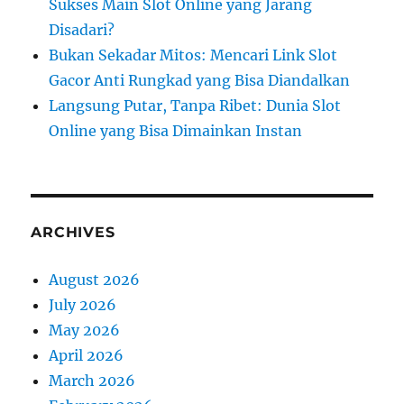
Sukses Main Slot Online yang Jarang
Disadari?
Bukan Sekadar Mitos: Mencari Link Slot
Gacor Anti Rungkad yang Bisa Diandalkan
Langsung Putar, Tanpa Ribet: Dunia Slot
Online yang Bisa Dimainkan Instan
ARCHIVES
August 2026
July 2026
May 2026
April 2026
March 2026