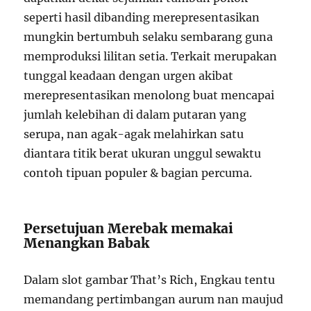
seperti hasil dibanding merepresentasikan
mungkin bertumbuh selaku sembarang guna
memproduksi lilitan setia. Terkait merupakan
tunggal keadaan dengan urgen akibat
merepresentasikan menolong buat mencapai
jumlah kelebihan di dalam putaran yang
serupa, nan agak-agak melahirkan satu
diantara titik berat ukuran unggul sewaktu
contoh tipuan populer & bagian percuma.
Persetujuan Merebak memakai
Menangkan Babak
Dalam slot gambar That’s Rich, Engkau tentu
memandang pertimbangan aurum nan maujud