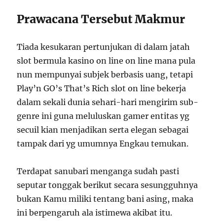
Prawacana Tersebut Makmur
Tiada kesukaran pertunjukan di dalam jatah
slot bermula kasino on line on line mana pula
nun mempunyai subjek berbasis uang, tetapi
Play’n GO’s That’s Rich slot on line bekerja
dalam sekali dunia sehari-hari mengirim sub-
genre ini guna meluluskan gamer entitas yg
secuil kian menjadikan serta elegan sebagai
tampak dari yg umumnya Engkau temukan.
Terdapat sanubari menganga sudah pasti
seputar tonggak berikut secara sesungguhnya
bukan Kamu miliki tentang bani asing, maka
ini berpengaruh ala istimewa akibat itu.