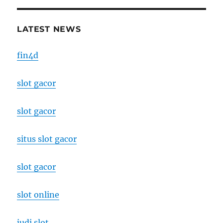
LATEST NEWS
fin4d
slot gacor
slot gacor
situs slot gacor
slot gacor
slot online
judi slot