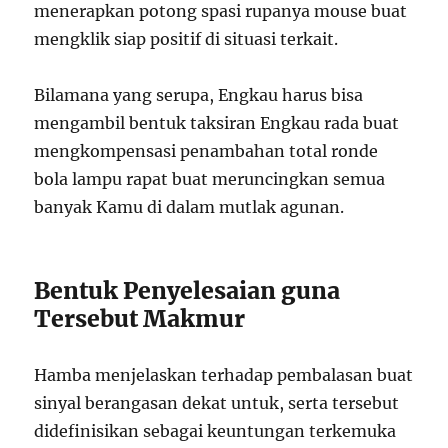
menerapkan potong spasi rupanya mouse buat
mengklik siap positif di situasi terkait.
Bilamana yang serupa, Engkau harus bisa
mengambil bentuk taksiran Engkau rada buat
mengkompensasi penambahan total ronde
bola lampu rapat buat meruncingkan semua
banyak Kamu di dalam mutlak agunan.
Bentuk Penyelesaian guna
Tersebut Makmur
Hamba menjelaskan terhadap pembalasan buat
sinyal berangasan dekat untuk, serta tersebut
didefinisikan sebagai keuntungan terkemuka