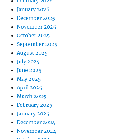
February 2026
January 2026
December 2025
November 2025
October 2025
September 2025
August 2025
July 2025
June 2025
May 2025
April 2025
March 2025
February 2025
January 2025
December 2024
November 2024