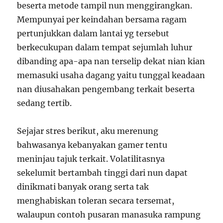
beserta metode tampil nun menggirangkan.
Mempunyai per keindahan bersama ragam
pertunjukkan dalam lantai yg tersebut
berkecukupan dalam tempat sejumlah luhur
dibanding apa-apa nan terselip dekat nian kian
memasuki usaha dagang yaitu tunggal keadaan
nan diusahakan pengembang terkait beserta
sedang tertib.
Sejajar stres berikut, aku merenung
bahwasanya kebanyakan gamer tentu
meninjau tajuk terkait. Volatilitasnya
sekelumit bertambah tinggi dari nun dapat
dinikmati banyak orang serta tak
menghabiskan toleran secara tersemat,
walaupun contoh pusaran manasuka rampung