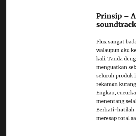
Prinsip – 
soundtrack
Flux sangat bada
walaupun aku ke
kali. Tanda den
menguatkan sebe
seluruh produk
rekaman kurang 
Engkau, cucurka
menentang sela
Berhati-hatila
meresap total s