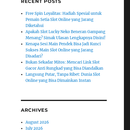
RECENT POSTS
Free Spin Loyalitas: Hadiah Spesial untuk
Pemain Setia Slot Online yang Jarang
Diketahui
Apakah Slot Lucky Neko Beneran Gampang
Menang? Simak Ulasan Lengkapnya Disini!
Kenapa Sesi Main Pendek Bisa Jadi Kunci
Sukses Main Slot Online yang Jarang
Disadari?
Bukan Sekadar Mitos: Mencari Link Slot
Gacor Anti Rungkad yang Bisa Diandalkan
Langsung Putar, Tanpa Ribet: Dunia Slot
Online yang Bisa Dimainkan Instan
ARCHIVES
August 2026
July 2026