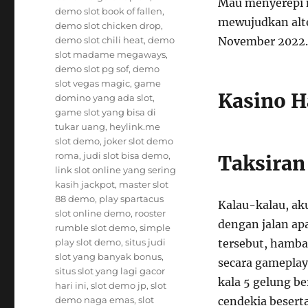
Mau menyerepi n
demo slot book of fallen
,
mewujudkan alte
demo slot chicken drop
,
demo slot chili heat
,
demo
November 2022.
slot madame megaways
,
demo slot pg sof
,
demo
slot vegas magic
,
game
Kasino Ha
domino yang ada slot
,
game slot yang bisa di
tukar uang
,
heylink.me
slot demo
,
joker slot demo
roma
,
judi slot bisa demo
,
Taksiran
link slot online yang sering
kasih jackpot
,
master slot
88 demo
,
play spartacus
Kalau-kalau, ak
slot online demo
,
rooster
dengan jalan ap
rumble slot demo
,
simple
play slot demo
,
situs judi
tersebut, hamba
slot yang banyak bonus
,
secara gameplayn
situs slot yang lagi gacor
kala 5 gelung be
hari ini
,
slot demo jp
,
slot
demo naga emas
,
slot
cendekia besert