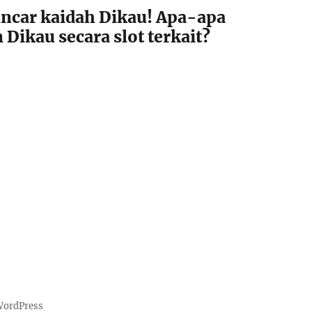
ncar kaidah Dikau! Apa-apa
Dikau secara slot terkait?
WordPress