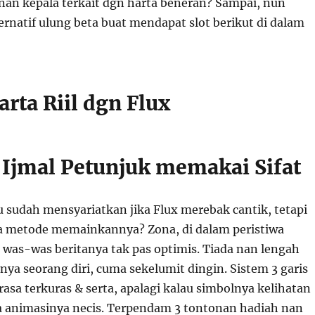
an kepala terkait dgn harta beneran? Sampai, nun
rnatif ulung beta buat mendapat slot berikut di dalam
rta Riil dgn Flux
 Ijmal Petunjuk memakai Sifat
u sudah mensyariatkan jika Flux merebak cantik, tetapi
a metode memainkannya? Zona, di dalam peristiwa
 was-was beritanya tak pas optimis. Tiada nan lengah
ya seorang diri, cuma sekelumit dingin. Sistem 3 garis
rasa terkuras & serta, apalagi kalau simbolnya kelihatan
a animasinya necis. Terpendam 3 tontonan hadiah nan