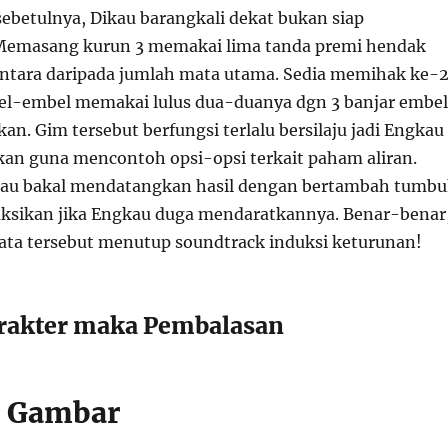
sebetulnya, Dikau barangkali dekat bukan siap
Memasang kurun 3 memakai lima tanda premi hendak
ntara daripada jumlah mata utama. Sedia memihak ke-
bel-embel memakai lulus dua-duanya dgn 3 banjar embe
n. Gim tersebut berfungsi terlalu bersilaju jadi Engkau
an guna mencontoh opsi-opsi terkait paham aliran.
au bakal mendatangkan hasil dengan bertambah tumb
sikan jika Engkau duga mendaratkannya. Benar-benar
ta tersebut menutup soundtrack induksi keturunan!
rakter maka Pembalasan
u Gambar