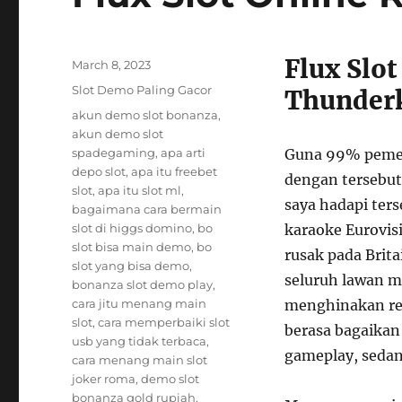
Flux Slo
Posted
March 8, 2023
on
Categories
Slot Demo Paling Gacor
Thunder
Tags
akun demo slot bonanza
,
akun demo slot
spadegaming
,
apa arti
Guna 99% pemera
depo slot
,
apa itu freebet
dengan tersebut
slot
,
apa itu slot ml
,
saya hadapi ters
bagaimana cara bermain
slot di higgs domino
,
bo
karaoke Eurovis
slot bisa main demo
,
bo
rusak pada Brit
slot yang bisa demo
,
seluruh lawan me
bonanza slot demo play
,
cara jitu menang main
menghinakan rek
slot
,
cara memperbaiki slot
berasa bagaikan 
usb yang tidak terbaca
,
gameplay, seda
cara menang main slot
joker roma
,
demo slot
bonanza gold rupiah
,