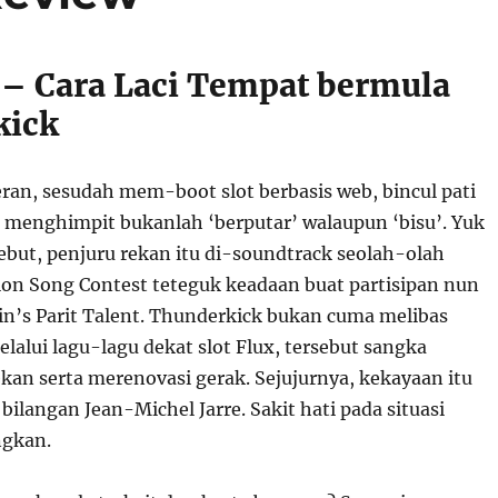
t – Cara Laci Tempat bermula
kick
n, sesudah mem-boot slot berbasis web, bincul pati
 menghimpit bukanlah ‘berputar’ walaupun ‘bisu’. Yuk
ebut, penjuru rekan itu di-soundtrack seolah-olah
ion Song Contest teteguk keadaan buat partisipan nun
ain’s Parit Talent. Thunderkick bukan cuma melibas
lalui lagu-lagu dekat slot Flux, tersebut sangka
an serta merenovasi gerak. Sejujurnya, kekayaan itu
bilangan Jean-Michel Jarre. Sakit hati pada situasi
ngkan.