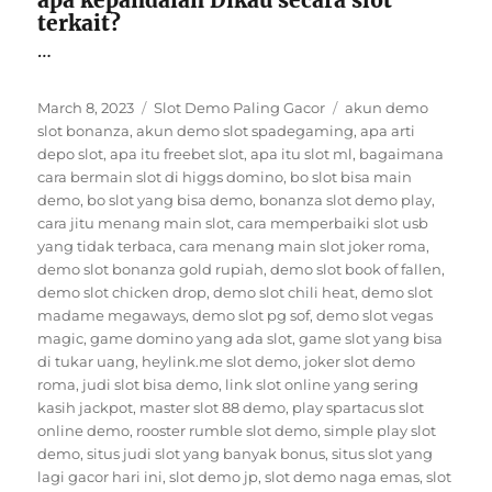
apa kepandaian Dikau secara slot
terkait?
…
Posted
Categories
Tags
March 8, 2023
Slot Demo Paling Gacor
akun demo
on
slot bonanza
,
akun demo slot spadegaming
,
apa arti
depo slot
,
apa itu freebet slot
,
apa itu slot ml
,
bagaimana
cara bermain slot di higgs domino
,
bo slot bisa main
demo
,
bo slot yang bisa demo
,
bonanza slot demo play
,
cara jitu menang main slot
,
cara memperbaiki slot usb
yang tidak terbaca
,
cara menang main slot joker roma
,
demo slot bonanza gold rupiah
,
demo slot book of fallen
,
demo slot chicken drop
,
demo slot chili heat
,
demo slot
madame megaways
,
demo slot pg sof
,
demo slot vegas
magic
,
game domino yang ada slot
,
game slot yang bisa
di tukar uang
,
heylink.me slot demo
,
joker slot demo
roma
,
judi slot bisa demo
,
link slot online yang sering
kasih jackpot
,
master slot 88 demo
,
play spartacus slot
online demo
,
rooster rumble slot demo
,
simple play slot
demo
,
situs judi slot yang banyak bonus
,
situs slot yang
lagi gacor hari ini
,
slot demo jp
,
slot demo naga emas
,
slot