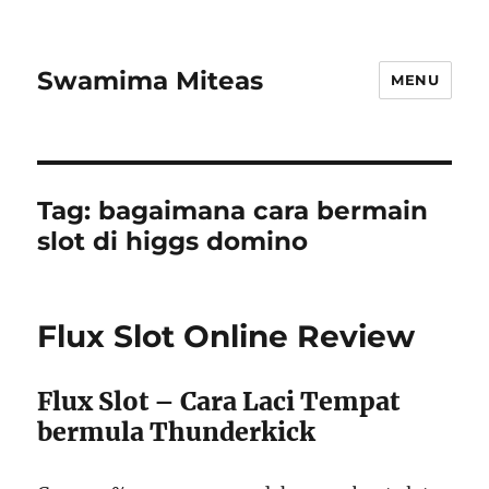
Swamima Miteas
MENU
Tag:
bagaimana cara bermain
slot di higgs domino
Flux Slot Online Review
Flux Slot – Cara Laci Tempat
bermula Thunderkick