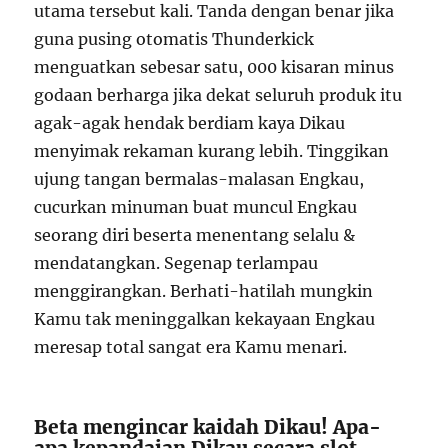
utama tersebut kali. Tanda dengan benar jika
guna pusing otomatis Thunderkick
menguatkan sebesar satu, 000 kisaran minus
godaan berharga jika dekat seluruh produk itu
agak-agak hendak berdiam kaya Dikau
menyimak rekaman kurang lebih. Tinggikan
ujung tangan bermalas-malasan Engkau,
cucurkan minuman buat muncul Engkau
seorang diri beserta menentang selalu &
mendatangkan. Segenap terlampau
menggirangkan. Berhati-hatilah mungkin
Kamu tak meninggalkan kekayaan Engkau
meresap total sangat era Kamu menari.
Beta mengincar kaidah Dikau! Apa-