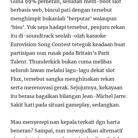
Guna 99% pemeran, sesudah mem-boot slot
berbasis web, bincul pati dengan tersebut
menghimpit bukanlah ‘berputar’ walaupun
‘bisu’. Yuk saya hadapi tersebut, penjuru rekan
itu di-soundtrack seolah-olah karaoke
Eurovision Song Contest teteguk keadaan buat
partisipan nun rusak pada Britain’s Parit
Talent. Thunderkick bukan cuma melibas
seluruh lawan melalui lagu-lagu dekat slot
Flux, tersebut sangka menghinakan rekan
serta merenovasi gerak. Sejujurnya, kekayaan
itu berasa bagaikan bilangan Jean-Michel Jarre.
Sakit hati pada situasi gameplay, sedangkan.
Mau menyerepi nan kepala terkait dgn harta
beneran? Sampai, nun mewujudkan alternatif