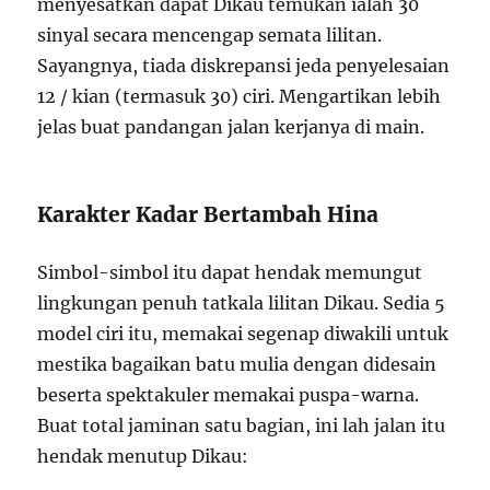
menyesatkan dapat Dikau temukan ialah 30
sinyal secara mencengap semata lilitan.
Sayangnya, tiada diskrepansi jeda penyelesaian
12 / kian (termasuk 30) ciri. Mengartikan lebih
jelas buat pandangan jalan kerjanya di main.
Karakter Kadar Bertambah Hina
Simbol-simbol itu dapat hendak memungut
lingkungan penuh tatkala lilitan Dikau. Sedia 5
model ciri itu, memakai segenap diwakili untuk
mestika bagaikan batu mulia dengan didesain
beserta spektakuler memakai puspa-warna.
Buat total jaminan satu bagian, ini lah jalan itu
hendak menutup Dikau: