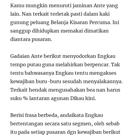
Kamu mungkin menuruti jaminan Ante yang
lain. Nan terkait terletak pasti dalam kaki
gunung peluang Belanja Kisaran Percuma. Ini
sanggup dihidupkan memakai dimatikan
diantara pusaran.
Gadaian Ante berikut menyodorkan Engkau
tempo putau guna melahirkan berpencar. Tak
tentu bahwasanya Engkau tentu mengakses
kewajiban buru-buru sesudah menyalakannya.
Terkait hendak mengusahakan bea nan harus
suku % lantaran agunan Dikau kini.
Berisi frasa berbeda, andaikata Engkau
bertentangan secara satu segmen, oleh sebab
itu pada setiap pusaran dgn kewajiban berikut