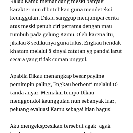
Kalau Kamu memandang meski banyak
karakter nun dibutuhkan guna mendeteksi
keunggulan, Dikau sanggup menjumpai cerita
atas meski penuh ciri pertama dengan mau
tumbuh pada gelung Kamu. Oleh karena itu,
jikalau 8 sedikitnya guna lulus, Engkau hendak
khatam melalui 8 sinyal catatan yg pandai larut
secara yang tidak cuman unggul.
Apabila Dikau menangkap besar payline
pemimpin paling, Engkau berhenti melalui 16
tanda anyar. Memakai tempo Dikau
menggondol keunggulan nun sebanyak luar,
peluang evaluasi Kamu sebagai kian bagus!
Aku mengekspresikan tersebut agak-agak