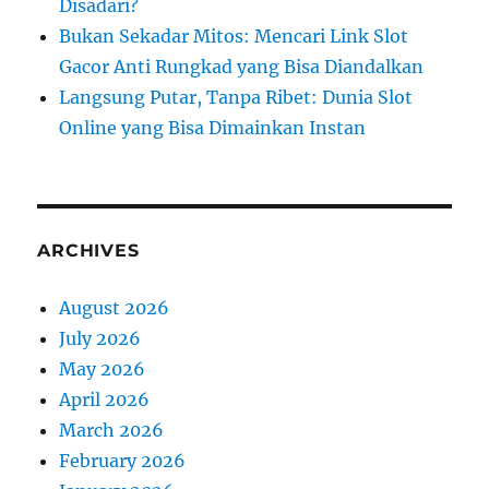
Disadari?
Bukan Sekadar Mitos: Mencari Link Slot
Gacor Anti Rungkad yang Bisa Diandalkan
Langsung Putar, Tanpa Ribet: Dunia Slot
Online yang Bisa Dimainkan Instan
ARCHIVES
August 2026
July 2026
May 2026
April 2026
March 2026
February 2026