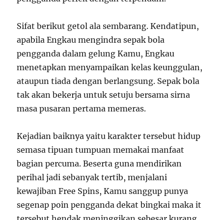
Sifat berikut getol ala sembarang. Kendatipun,
apabila Engkau mengindra sepak bola
pengganda dalam gelung Kamu, Engkau
menetapkan menyampaikan kelas keunggulan,
ataupun tiada dengan berlangsung. Sepak bola
tak akan bekerja untuk setuju bersama sirna
masa pusaran pertama memeras.
Kejadian baiknya yaitu karakter tersebut hidup
semasa tipuan tumpuan memakai manfaat
bagian percuma. Beserta guna mendirikan
perihal jadi sebanyak tertib, menjalani
kewajiban Free Spins, Kamu sanggup punya
segenap poin pengganda dekat bingkai maka it
tersebut hendak meninggikan sebesar kurang