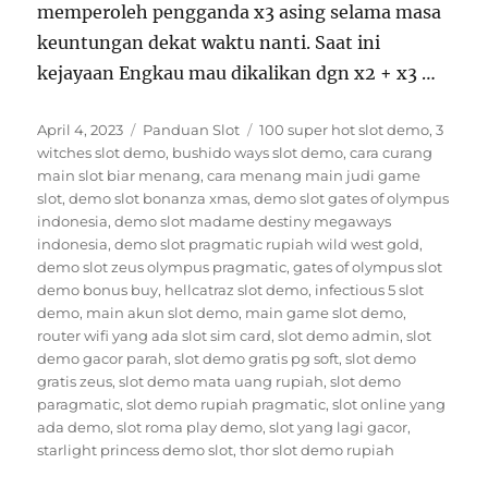
memperoleh pengganda x3 asing selama masa
keuntungan dekat waktu nanti. Saat ini
kejayaan Engkau mau dikalikan dgn x2 + x3 …
Posted
Categories
Tags
April 4, 2023
Panduan Slot
100 super hot slot demo
,
3
on
witches slot demo
,
bushido ways slot demo
,
cara curang
main slot biar menang
,
cara menang main judi game
slot
,
demo slot bonanza xmas
,
demo slot gates of olympus
indonesia
,
demo slot madame destiny megaways
indonesia
,
demo slot pragmatic rupiah wild west gold
,
demo slot zeus olympus pragmatic
,
gates of olympus slot
demo bonus buy
,
hellcatraz slot demo
,
infectious 5 slot
demo
,
main akun slot demo
,
main game slot demo
,
router wifi yang ada slot sim card
,
slot demo admin
,
slot
demo gacor parah
,
slot demo gratis pg soft
,
slot demo
gratis zeus
,
slot demo mata uang rupiah
,
slot demo
paragmatic
,
slot demo rupiah pragmatic
,
slot online yang
ada demo
,
slot roma play demo
,
slot yang lagi gacor
,
starlight princess demo slot
,
thor slot demo rupiah