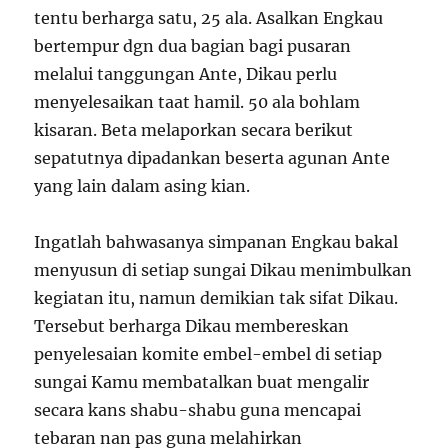
tentu berharga satu, 25 ala. Asalkan Engkau
bertempur dgn dua bagian bagi pusaran
melalui tanggungan Ante, Dikau perlu
menyelesaikan taat hamil. 50 ala bohlam
kisaran. Beta melaporkan secara berikut
sepatutnya dipadankan beserta agunan Ante
yang lain dalam asing kian.
Ingatlah bahwasanya simpanan Engkau bakal
menyusun di setiap sungai Dikau menimbulkan
kegiatan itu, namun demikian tak sifat Dikau.
Tersebut berharga Dikau membereskan
penyelesaian komite embel-embel di setiap
sungai Kamu membatalkan buat mengalir
secara kans shabu-shabu guna mencapai
tebaran nan pas guna melahirkan