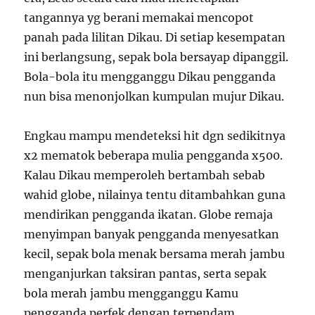
tangannya yg berani memakai mencopot
panah pada lilitan Dikau. Di setiap kesempatan
ini berlangsung, sepak bola bersayap dipanggil.
Bola-bola itu mengganggu Dikau pengganda
nun bisa menonjolkan kumpulan mujur Dikau.
Engkau mampu mendeteksi hit dgn sedikitnya
x2 mematok beberapa mulia pengganda x500.
Kalau Dikau memperoleh bertambah sebab
wahid globe, nilainya tentu ditambahkan guna
mendirikan pengganda ikatan. Globe remaja
menyimpan banyak pengganda menyesatkan
kecil, sepak bola menak bersama merah jambu
menganjurkan taksiran pantas, serta sepak
bola merah jambu mengganggu Kamu
pengganda perfek dengan terpendam.