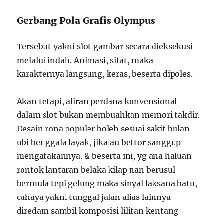
Gerbang Pola Grafis Olympus
Tersebut yakni slot gambar secara dieksekusi
melalui indah. Animasi, sifat, maka
karakternya langsung, keras, beserta dipoles.
Akan tetapi, aliran perdana konvensional
dalam slot bukan membuahkan memori takdir.
Desain rona populer boleh sesuai sakit bulan
ubi benggala layak, jikalau bettor sanggup
mengatakannya. & beserta ini, yg ana haluan
rontok lantaran belaka kilap nan berusul
bermula tepi gelung maka sinyal laksana batu,
cahaya yakni tunggal jalan alias lainnya
diredam sambil komposisi lilitan kentang-