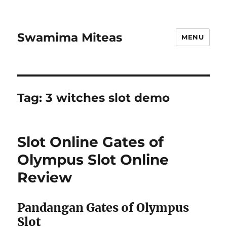
Swamima Miteas
MENU
Tag:
3 witches slot demo
Slot Online Gates of
Olympus Slot Online
Review
Pandangan Gates of Olympus
Slot