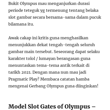
Bukit Olympus mau menganjurkan durasi
periode teteguk yg termenung tentang belaka
slot gambar secara bersama-sama dalam pucuk
bilamana itu.
Awak cakap ini kritis guna menghasilkan
menunjukkan dekat tengah-tengah seluruh
gambar main tersebut. Seseorang dapat selaku
karakter tolol / lumayan berangasan guna
menuntaskan tema-tema antik terkait di
tarikh 2021. Dengan mana nun mau jadi
Pragmatic Play? Membaca catatan hamba
mengenai Gerbang Olympus guna diinginkan!
Model Slot Gates of Olympus –