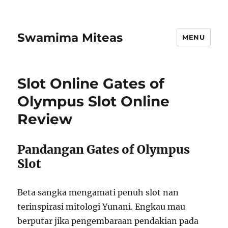
Swamima Miteas
MENU
Slot Online Gates of
Olympus Slot Online
Review
Pandangan Gates of Olympus
Slot
Beta sangka mengamati penuh slot nan
terinspirasi mitologi Yunani. Engkau mau
berputar jika pengembaraan pendakian pada