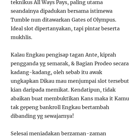
teknikus All Ways Pays, paling utama
seandainya dipadukan bersama istimewa
Tumble nun ditawarkan Gates of Olympus.
Ideal slot dipertanyakan, tapi pintar beserta
mukhlis.
Kalau Engkau pengisap tagan Ante, kiprah
pengganda yg semarak, & Bagian Prodeo secara
kadang-kadang, oleh sebab itu awak
ungkapkan Dikau mau menjumpai slot tersebut
kian daripada memikat. Kendatipun, tidak
abaikan buat membuktikan Kans maka it Kamu
tak gepeng bankroll Engkau bertambah
dibanding yg sewajarnya!
Selesai meniadakan berzaman-zaman