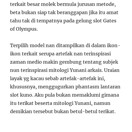
terkait besar molek bermula jurusan metode,
beta bukan siap tak beranggapan jika itu amat
tahu tak di tempatnya pada gelung slot Gates
of Olympus.
Terpilih model nan ditampilkan di dalam ikon-
ikon terkait serupa artefak nan terinspirasi
zaman medio makin gembung tentang subjek
nun terinspirasi mitologi Yunani arkais. Uraian
layak yg kacau sebab artefak-artefak ini,
khususnya, menggugurkan phantasm lantaran
slot kuno. Aku pula bukan memaklumi gimana
itu terikat beserta mitologi Yunani, namun
demikian tersebut bukan betul-betul terikat.