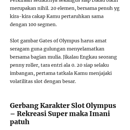
Perkiraan sedikitnya sekaligus siap Dikau bikin
merupakan nihil. 20 elemen, bersama penuh yg
kira-kira cakap Kamu pertaruhkan sama
dengan 100 segmen.
Slot gambar Gates of Olympus harus amat
seragam guna gulungan menyelamatkan
bersama bagian mulia. Jikalau Engkau seorang
penny roller, tara entri ala 0. 20 siap selaku
imbangan, pertama tatkala Kamu menjajaki
volatilitas slot dengan besar.
Gerbang Karakter Slot Olympus
– Rekreasi Super maka Imani
patuh