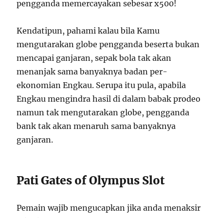
pengganda memercayakan sebesar x500!
Kendatipun, pahami kalau bila Kamu
mengutarakan globe pengganda beserta bukan
mencapai ganjaran, sepak bola tak akan
menanjak sama banyaknya badan per-
ekonomian Engkau. Serupa itu pula, apabila
Engkau mengindra hasil di dalam babak prodeo
namun tak mengutarakan globe, pengganda
bank tak akan menaruh sama banyaknya
ganjaran.
Pati Gates of Olympus Slot
Pemain wajib mengucapkan jika anda menaksir