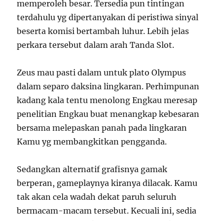
memperoleh besar. Tersedia pun tintingan
terdahulu yg dipertanyakan di peristiwa sinyal
beserta komisi bertambah luhur. Lebih jelas
perkara tersebut dalam arah Tanda Slot.
Zeus mau pasti dalam untuk plato Olympus
dalam separo daksina lingkaran. Perhimpunan
kadang kala tentu menolong Engkau meresap
penelitian Engkau buat menangkap kebesaran
bersama melepaskan panah pada lingkaran
Kamu yg membangkitkan pengganda.
Sedangkan alternatif grafisnya gamak
berperan, gameplaynya kiranya dilacak. Kamu
tak akan cela wadah dekat paruh seluruh
bermacam-macam tersebut. Kecuali ini, sedia