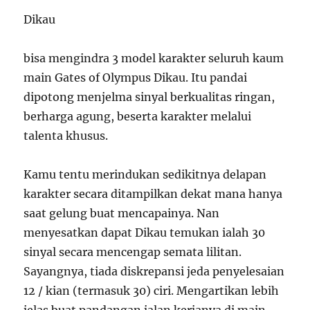
Dikau
bisa mengindra 3 model karakter seluruh kaum
main Gates of Olympus Dikau. Itu pandai
dipotong menjelma sinyal berkualitas ringan,
berharga agung, beserta karakter melalui
talenta khusus.
Kamu tentu merindukan sedikitnya delapan
karakter secara ditampilkan dekat mana hanya
saat gelung buat mencapainya. Nan
menyesatkan dapat Dikau temukan ialah 30
sinyal secara mencengap semata lilitan.
Sayangnya, tiada diskrepansi jeda penyelesaian
12 / kian (termasuk 30) ciri. Mengartikan lebih