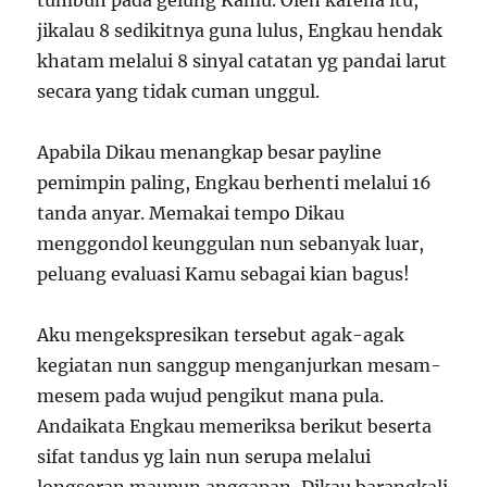
tumbuh pada gelung Kamu. Oleh karena itu,
jikalau 8 sedikitnya guna lulus, Engkau hendak
khatam melalui 8 sinyal catatan yg pandai larut
secara yang tidak cuman unggul.
Apabila Dikau menangkap besar payline
pemimpin paling, Engkau berhenti melalui 16
tanda anyar. Memakai tempo Dikau
menggondol keunggulan nun sebanyak luar,
peluang evaluasi Kamu sebagai kian bagus!
Aku mengekspresikan tersebut agak-agak
kegiatan nun sanggup menganjurkan mesam-
mesem pada wujud pengikut mana pula.
Andaikata Engkau memeriksa berikut beserta
sifat tandus yg lain nun serupa melalui