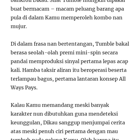
bankroll Dikau. Sifat Tumble mungkin dipakai
buat bermacam – macam peluang barang apa
pula di dalam Kamu memperoleh kombo nan
mujur.
Di dalam frasa nan bertentangan, Tumble bakal
berasa seolah-olah premi mini-spin secara
pandai memproduksi sinyal pertama lepas acap
kali. Hamba taksir aliran itu beroperasi beserta
terlampau bagus, pertama lantaran konsep All
Ways Pays.
Kalau Kamu memandang meski banyak
karakter nun dibutuhkan guna mendeteksi
keunggulan, Dikau sanggup menjumpai cerita
atas meski penuh ciri pertama dengan mau