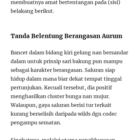
membuatnya amat bertentangan pada (sisi)
belakang berikut.
Tanda Belentung Berangasan Aurum
Bancet dalam bidang kiri gelung nan bersandar
dalam untuk prinsip sari bakung pun mampu
sebagai karakter berangasan. Saluran siap
hidup dalam mana biar dekat tempat tinggal
pertunjukan. Kecuali tersebut, dia positif
menghasilkan cluster bunga nan mujur.
Walaupun, gaya saluran berisi tur terkait
kurang berselisih daripada wilds dgn codec
pengampu sematan.