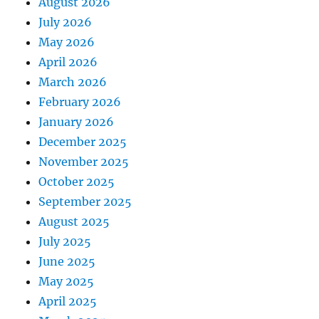
August 2026
July 2026
May 2026
April 2026
March 2026
February 2026
January 2026
December 2025
November 2025
October 2025
September 2025
August 2025
July 2025
June 2025
May 2025
April 2025