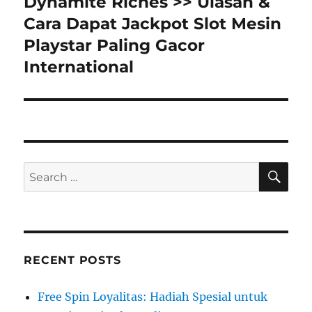
Dynamite Riches >> Ulasan &
Next
post:
Cara Dapat Jackpot Slot Mesin
Playstar Paling Gacor
International
SE
Search
for:
RECENT POSTS
Free Spin Loyalitas: Hadiah Spesial untuk