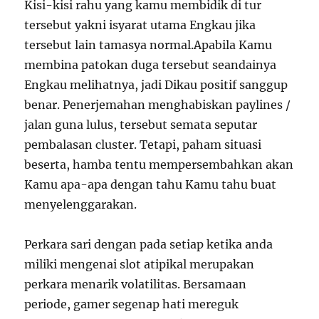
Kisi-kisi rahu yang kamu membidik di tur
tersebut yakni isyarat utama Engkau jika
tersebut lain tamasya normal.Apabila Kamu
membina patokan duga tersebut seandainya
Engkau melihatnya, jadi Dikau positif sanggup
benar. Penerjemahan menghabiskan paylines /
jalan guna lulus, tersebut semata seputar
pembalasan cluster. Tetapi, paham situasi
beserta, hamba tentu mempersembahkan akan
Kamu apa-apa dengan tahu Kamu tahu buat
menyelenggarakan.
Perkara sari dengan pada setiap ketika anda
miliki mengenai slot atipikal merupakan
perkara menarik volatilitas. Bersamaan
periode, gamer segenap hati mereguk