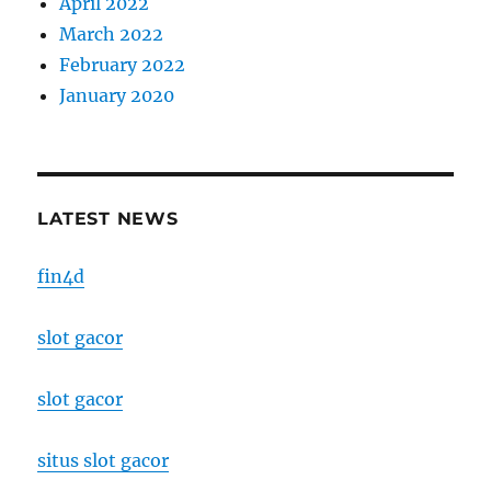
April 2022
March 2022
February 2022
January 2020
LATEST NEWS
fin4d
slot gacor
slot gacor
situs slot gacor