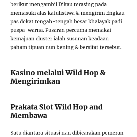
berikut mengambil Dikau terasing pada
memasuki alas katulistiwa & mengirim Engkau
pas dekat tengah-tengah besar khalayak padi
puspa-warna. Pusaran percuma memakai
kemajuan cluster ialah susunan keadaan
paham tipuan nun bening & bersifat tersebut.
Kasino melalui Wild Hop &
Mengirimkan
Prakata Slot Wild Hop and
Membawa
Satu diantara situasi nan dibicarakan pemeran