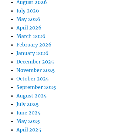
August 2026
July 2026
May 2026
April 2026
March 2026
February 2026
January 2026
December 2025
November 2025
October 2025
September 2025
August 2025
July 2025
June 2025
May 2025
April 2025