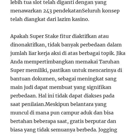
lebih tua slot telah diganti dengan yang
menawarkan 243 pendekatanSeluruh konsep
telah diangkat dari lazim kasino.
Apakah Super Stake fitur diaktifkan atau
dinonaktifkan, tidak banyak perbedaan dalam
jumlah liar kerja aksi di atas berbagai topik. Jika
Anda mempertimbangkan memakai Taruhan
Super memiliki, pastikan untuk mencarinya di
bantuan dokumen, sebagai meningkat sang
main judi dapat membuat yang signifikan
perbedaan. Hal ini tidak dapat diakses pada
saat penilaian.Meskipun belantara yang
muncul di mana pun campur aduk dan bisa
bertahan beberapa saat, gratis berputar dan
biasa yang tidak semuanya berbeda. Jogging