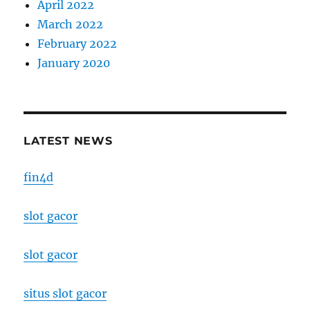
April 2022
March 2022
February 2022
January 2020
LATEST NEWS
fin4d
slot gacor
slot gacor
situs slot gacor