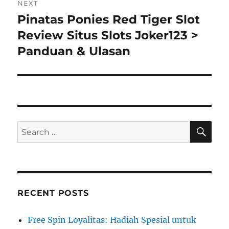
NEXT
Pinatas Ponies Red Tiger Slot
Next
post:
Review Situs Slots Joker123 >
Panduan & Ulasan
SE
Search
for:
RECENT POSTS
Free Spin Loyalitas: Hadiah Spesial untuk