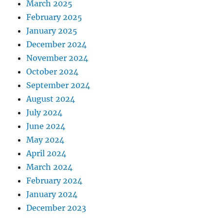
March 2025
February 2025
January 2025
December 2024
November 2024
October 2024
September 2024
August 2024
July 2024
June 2024
May 2024
April 2024
March 2024
February 2024
January 2024
December 2023