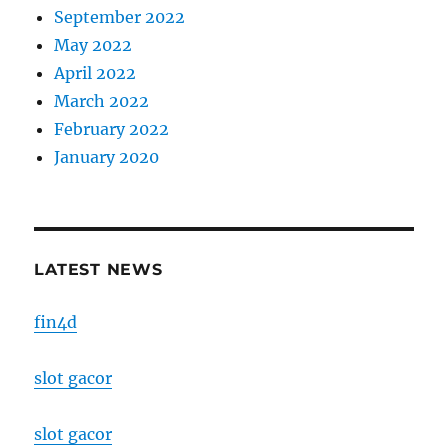
September 2022
May 2022
April 2022
March 2022
February 2022
January 2020
LATEST NEWS
fin4d
slot gacor
slot gacor