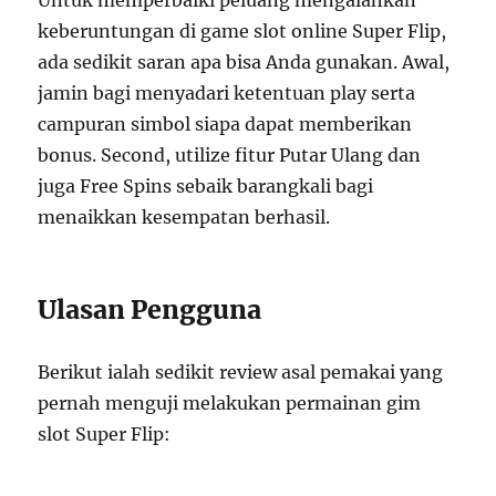
Untuk memperbaiki peluang mengalahkan
keberuntungan di game slot online Super Flip,
ada sedikit saran apa bisa Anda gunakan. Awal,
jamin bagi menyadari ketentuan play serta
campuran simbol siapa dapat memberikan
bonus. Second, utilize fitur Putar Ulang dan
juga Free Spins sebaik barangkali bagi
menaikkan kesempatan berhasil.
Ulasan Pengguna
Berikut ialah sedikit review asal pemakai yang
pernah menguji melakukan permainan gim
slot Super Flip: