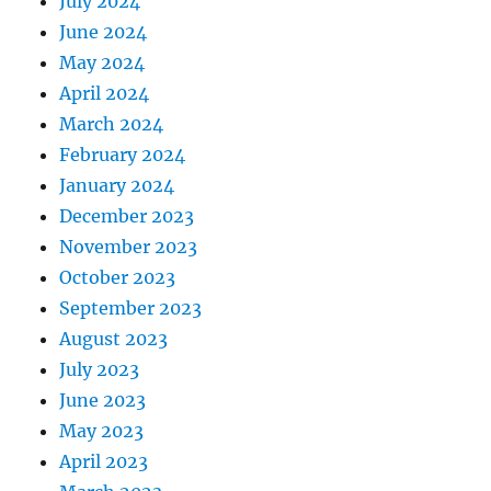
July 2024
June 2024
May 2024
April 2024
March 2024
February 2024
January 2024
December 2023
November 2023
October 2023
September 2023
August 2023
July 2023
June 2023
May 2023
April 2023