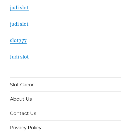
judi slot
judi slot
slot777
Judi slot
Slot Gacor
About Us
Contact Us
Privacy Policy