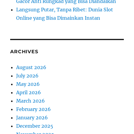
Gacor Anti Rungkad yang Bisa Diandalkan
Langsung Putar, Tanpa Ribet: Dunia Slot
Online yang Bisa Dimainkan Instan
ARCHIVES
August 2026
July 2026
May 2026
April 2026
March 2026
February 2026
January 2026
December 2025