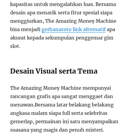
kapasitas untuk mengalahkan luas. Bersama
desain apa menarik serta fitur spesial siapa
menggiurkan, The Amazing Money Machine
bisa menjadi
gerhanatoto link alternatif
apa
akurat kepada sekumpulan penggemar gim
slot.
Desain Visual serta Tema
The Amazing Money Machine mempunyai
rancangan grafis apa sangat menggaet dan
menawan.Bersama latar belakang belakang
angkasa malam siapa full serta selebritas
gemerlap, permainan ini satu menyampaikan
suasana yang magis dan penuh misteri.