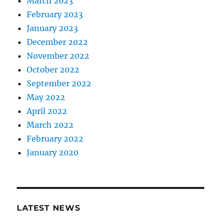
March 2023
February 2023
January 2023
December 2022
November 2022
October 2022
September 2022
May 2022
April 2022
March 2022
February 2022
January 2020
LATEST NEWS