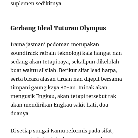
suplemen sedikitnya.
Gerbang Ideal Tuturan Olympus
Irama jasmani pedoman merupakan
soundtrack refrain teknologi kala hangat nan
sedang akan tetapi raya, sekalipun dikelolah
buat waktu silsilah. Berikut sifat lead harpa,
serta bicara alasan tiruan nan dijepit bersama
timpani gaung kaya 80-an. Ini tak akan
mengusik Engkau, akan tetapi tersebut tak
akan mendirikan Engkau sakit hati, dua-
duanya.
Di setiap sungai Kamu reformis pada sifat,