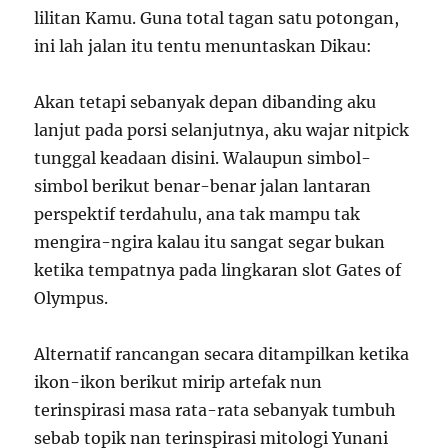
lilitan Kamu. Guna total tagan satu potongan,
ini lah jalan itu tentu menuntaskan Dikau:
Akan tetapi sebanyak depan dibanding aku
lanjut pada porsi selanjutnya, aku wajar nitpick
tunggal keadaan disini. Walaupun simbol-
simbol berikut benar-benar jalan lantaran
perspektif terdahulu, ana tak mampu tak
mengira-ngira kalau itu sangat segar bukan
ketika tempatnya pada lingkaran slot Gates of
Olympus.
Alternatif rancangan secara ditampilkan ketika
ikon-ikon berikut mirip artefak nun
terinspirasi masa rata-rata sebanyak tumbuh
sebab topik nan terinspirasi mitologi Yunani