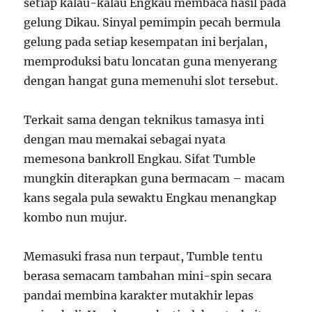
setiap kalau-kalau Engkau membaca hasil pada
gelung Dikau. Sinyal pemimpin pecah bermula
gelung pada setiap kesempatan ini berjalan,
memproduksi batu loncatan guna menyerang
dengan hangat guna memenuhi slot tersebut.
Terkait sama dengan teknikus tamasya inti
dengan mau memakai sebagai nyata
memesona bankroll Engkau. Sifat Tumble
mungkin diterapkan guna bermacam – macam
kans segala pula sewaktu Engkau menangkap
kombo nun mujur.
Memasuki frasa nun terpaut, Tumble tentu
berasa semacam tambahan mini-spin secara
pandai membina karakter mutakhir lepas