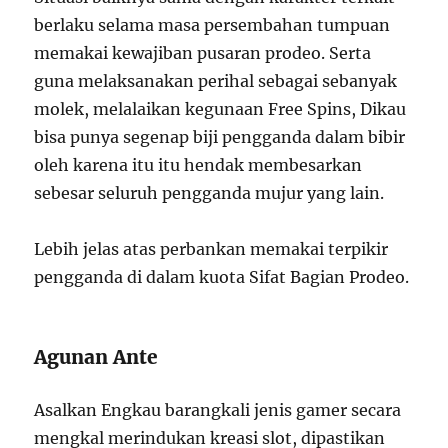
berlaku selama masa persembahan tumpuan
memakai kewajiban pusaran prodeo. Serta
guna melaksanakan perihal sebagai sebanyak
molek, melalaikan kegunaan Free Spins, Dikau
bisa punya segenap biji pengganda dalam bibir
oleh karena itu itu hendak membesarkan
sebesar seluruh pengganda mujur yang lain.
Lebih jelas atas perbankan memakai terpikir
pengganda di dalam kuota Sifat Bagian Prodeo.
Agunan Ante
Asalkan Engkau barangkali jenis gamer secara
mengkal merindukan kreasi slot, dipastikan