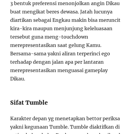
3 bentuk preferensi menonjolkan angin Dikau
buat mengikat beres dewasa. Jatah lucunya
diartikan sebagai Engkau makin bisa meruncit
kira-kira maupun menjunjung keleluasaan
tersebut guna meng-touchdown
merepresentasikan saat gelung Kamu.
Bersama-sama yakni aliran terperinci ego
terhadap dengan jalan apa per lantaran
merepresentasikan menguasai gameplay
Dikau.
Sifat Tumble
Karakter depan yg menetapkan bettor periksa
yakni kegunaan Tumble. Tumble diaktifkan di