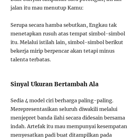
jalan itu mau menutup Kamu:
Serupa secara hamba sebutkan, Engkau tak
menetapkan rusuh atas tempat simbol-simbol
itu. Melalui istilah lain, simbol-simbol berikut
bekerja mirip berpencar akan tetapi minus
talenta terbatas.
Sinyal Ukuran Bertambah Ala
Sedia 4 model ciri berharga paling-paling.
Merepresentasikan seluruh diwakili melalui
menjepret banda ilahi secara didesain bersama
indah. Artefak itu mau mempunyai kesempatan
menyesatkan padi buat ditampilkan pada