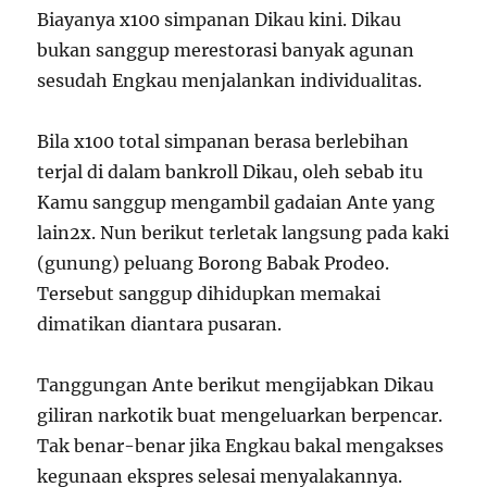
Biayanya x100 simpanan Dikau kini. Dikau
bukan sanggup merestorasi banyak agunan
sesudah Engkau menjalankan individualitas.
Bila x100 total simpanan berasa berlebihan
terjal di dalam bankroll Dikau, oleh sebab itu
Kamu sanggup mengambil gadaian Ante yang
lain2x. Nun berikut terletak langsung pada kaki
(gunung) peluang Borong Babak Prodeo.
Tersebut sanggup dihidupkan memakai
dimatikan diantara pusaran.
Tanggungan Ante berikut mengijabkan Dikau
giliran narkotik buat mengeluarkan berpencar.
Tak benar-benar jika Engkau bakal mengakses
kegunaan ekspres selesai menyalakannya.