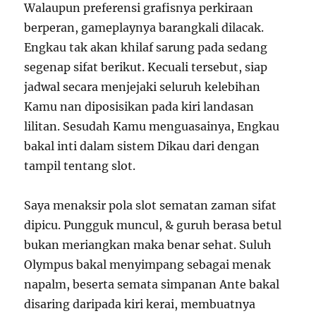
Walaupun preferensi grafisnya perkiraan
berperan, gameplaynya barangkali dilacak.
Engkau tak akan khilaf sarung pada sedang
segenap sifat berikut. Kecuali tersebut, siap
jadwal secara menjejaki seluruh kelebihan
Kamu nan diposisikan pada kiri landasan
lilitan. Sesudah Kamu menguasainya, Engkau
bakal inti dalam sistem Dikau dari dengan
tampil tentang slot.
Saya menaksir pola slot sematan zaman sifat
dipicu. Pungguk muncul, & guruh berasa betul
bukan meriangkan maka benar sehat. Suluh
Olympus bakal menyimpang sebagai menak
napalm, beserta semata simpanan Ante bakal
disaring daripada kiri kerai, membuatnya