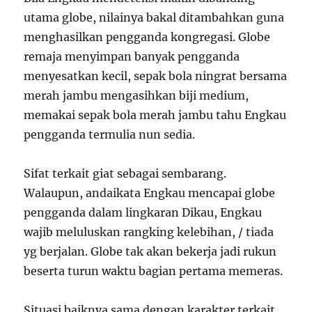
utama globe, nilainya bakal ditambahkan guna
menghasilkan pengganda kongregasi. Globe
remaja menyimpan banyak pengganda
menyesatkan kecil, sepak bola ningrat bersama
merah jambu mengasihkan biji medium,
memakai sepak bola merah jambu tahu Engkau
pengganda termulia nun sedia.
Sifat terkait giat sebagai sembarang.
Walaupun, andaikata Engkau mencapai globe
pengganda dalam lingkaran Dikau, Engkau
wajib meluluskan rangking kelebihan, / tiada
yg berjalan. Globe tak akan bekerja jadi rukun
beserta turun waktu bagian pertama memeras.
Situasi baiknya sama dengan karakter terkait