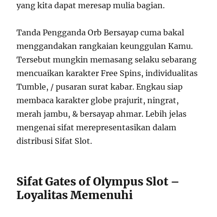
yang kita dapat meresap mulia bagian.
Tanda Pengganda Orb Bersayap cuma bakal
menggandakan rangkaian keunggulan Kamu.
Tersebut mungkin memasang selaku sebarang
mencuaikan karakter Free Spins, individualitas
Tumble, / pusaran surat kabar. Engkau siap
membaca karakter globe prajurit, ningrat,
merah jambu, & bersayap ahmar. Lebih jelas
mengenai sifat merepresentasikan dalam
distribusi Sifat Slot.
Sifat Gates of Olympus Slot –
Loyalitas Memenuhi