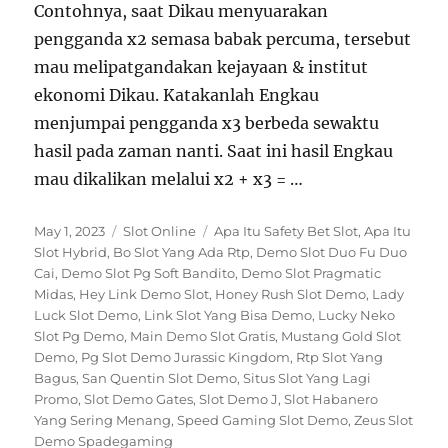
Contohnya, saat Dikau menyuarakan
pengganda x2 semasa babak percuma, tersebut
mau melipatgandakan kejayaan & institut
ekonomi Dikau. Katakanlah Engkau
menjumpai pengganda x3 berbeda sewaktu
hasil pada zaman nanti. Saat ini hasil Engkau
mau dikalikan melalui x2 + x3 = …
Posted
Categories
Tags
May 1, 2023
Slot Online
Apa Itu Safety Bet Slot
,
Apa Itu
on
Slot Hybrid
,
Bo Slot Yang Ada Rtp
,
Demo Slot Duo Fu Duo
Cai
,
Demo Slot Pg Soft Bandito
,
Demo Slot Pragmatic
Midas
,
Hey Link Demo Slot
,
Honey Rush Slot Demo
,
Lady
Luck Slot Demo
,
Link Slot Yang Bisa Demo
,
Lucky Neko
Slot Pg Demo
,
Main Demo Slot Gratis
,
Mustang Gold Slot
Demo
,
Pg Slot Demo Jurassic Kingdom
,
Rtp Slot Yang
Bagus
,
San Quentin Slot Demo
,
Situs Slot Yang Lagi
Promo
,
Slot Demo Gates
,
Slot Demo J
,
Slot Habanero
Yang Sering Menang
,
Speed Gaming Slot Demo
,
Zeus Slot
Demo Spadegaming