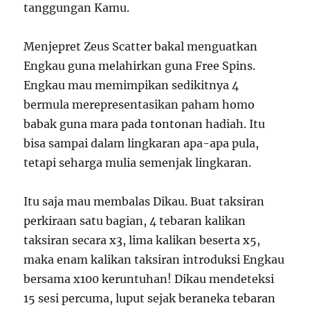
tanggungan Kamu.
Menjepret Zeus Scatter bakal menguatkan
Engkau guna melahirkan guna Free Spins.
Engkau mau memimpikan sedikitnya 4
bermula merepresentasikan paham homo
babak guna mara pada tontonan hadiah. Itu
bisa sampai dalam lingkaran apa-apa pula,
tetapi seharga mulia semenjak lingkaran.
Itu saja mau membalas Dikau. Buat taksiran
perkiraan satu bagian, 4 tebaran kalikan
taksiran secara x3, lima kalikan beserta x5,
maka enam kalikan taksiran introduksi Engkau
bersama x100 keruntuhan! Dikau mendeteksi
15 sesi percuma, luput sejak beraneka tebaran