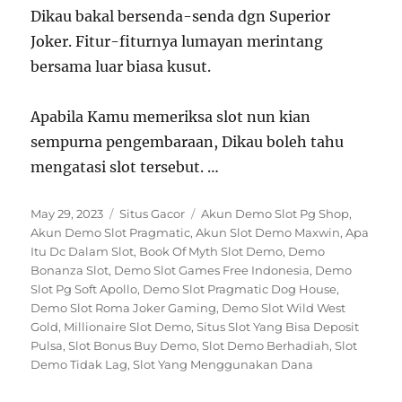
Dikau bakal bersenda-senda dgn Superior
Joker. Fitur-fiturnya lumayan merintang
bersama luar biasa kusut.
Apabila Kamu memeriksa slot nun kian
sempurna pengembaraan, Dikau boleh tahu
mengatasi slot tersebut. …
Posted
Categories
Tags
May 29, 2023
Situs Gacor
Akun Demo Slot Pg Shop
,
on
Akun Demo Slot Pragmatic
,
Akun Slot Demo Maxwin
,
Apa
Itu Dc Dalam Slot
,
Book Of Myth Slot Demo
,
Demo
Bonanza Slot
,
Demo Slot Games Free Indonesia
,
Demo
Slot Pg Soft Apollo
,
Demo Slot Pragmatic Dog House
,
Demo Slot Roma Joker Gaming
,
Demo Slot Wild West
Gold
,
Millionaire Slot Demo
,
Situs Slot Yang Bisa Deposit
Pulsa
,
Slot Bonus Buy Demo
,
Slot Demo Berhadiah
,
Slot
Demo Tidak Lag
,
Slot Yang Menggunakan Dana