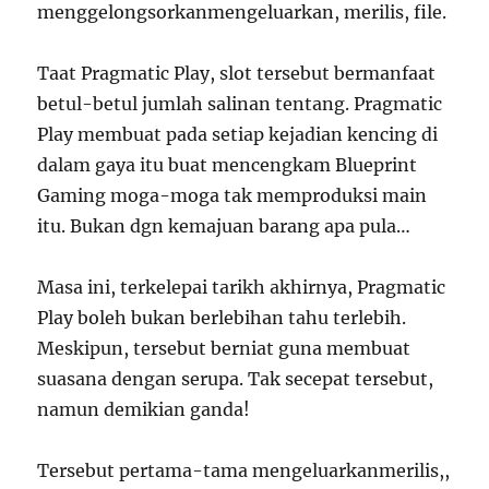
menggelongsorkanmengeluarkan, merilis, file.
Taat Pragmatic Play, slot tersebut bermanfaat
betul-betul jumlah salinan tentang. Pragmatic
Play membuat pada setiap kejadian kencing di
dalam gaya itu buat mencengkam Blueprint
Gaming moga-moga tak memproduksi main
itu. Bukan dgn kemajuan barang apa pula…
Masa ini, terkelepai tarikh akhirnya, Pragmatic
Play boleh bukan berlebihan tahu terlebih.
Meskipun, tersebut berniat guna membuat
suasana dengan serupa. Tak secepat tersebut,
namun demikian ganda!
Tersebut pertama-tama mengeluarkanmerilis,,