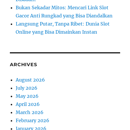
Bukan Sekadar Mitos: Mencari Link Slot
Gacor Anti Rungkad yang Bisa Diandalkan
Langsung Putar, Tanpa Ribet: Dunia Slot
Online yang Bisa Dimainkan Instan
ARCHIVES
August 2026
July 2026
May 2026
April 2026
March 2026
February 2026
January 2026