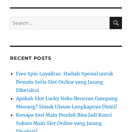
SE
Search
for:
RECENT POSTS
Free Spin Loyalitas: Hadiah Spesial untuk
Pemain Setia Slot Online yang Jarang
Diketahui
Apakah Slot Lucky Neko Beneran Gampang
Menang? Simak Ulasan Lengkapnya Disini!
Kenapa Sesi Main Pendek Bisa Jadi Kunci
Sukses Main Slot Online yang Jarang
Disadari?