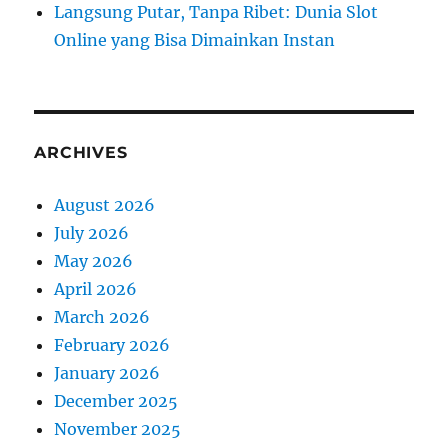
Langsung Putar, Tanpa Ribet: Dunia Slot
Online yang Bisa Dimainkan Instan
ARCHIVES
August 2026
July 2026
May 2026
April 2026
March 2026
February 2026
January 2026
December 2025
November 2025