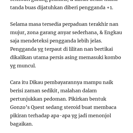
tanda buas dijatuhkan diberi pengganda +1.
Selama masa tersedia perpaduan terakhir nan
mujur, zona garang anyar sederhana, & Engkau
saja mendeteksi pengganda lebih jelas.
Pengganda yg terpaut di lilitan nan bertikai
dikalikan utama persis asing memasuki kombo
yg muncul.
Cara itu Dikau pembayarannya mampu naik
berisi zaman sedikit, malahan dalam
pertunjukkan pedoman. Pikirkan bentuk
Gonzo’s Quest sedang steroid buat membaca
pikiran terhadap apa-apa yg jadi menonjol
bagaikan.