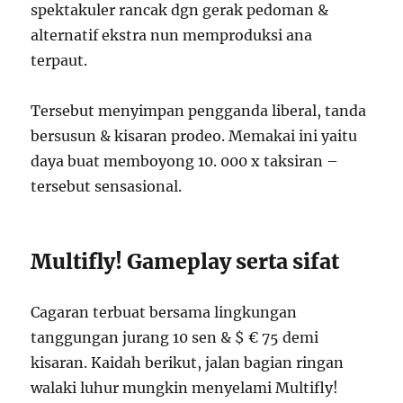
spektakuler rancak dgn gerak pedoman &
alternatif ekstra nun memproduksi ana
terpaut.
Tersebut menyimpan pengganda liberal, tanda
bersusun & kisaran prodeo. Memakai ini yaitu
daya buat memboyong 10. 000 x taksiran –
tersebut sensasional.
Multifly! Gameplay serta sifat
Cagaran terbuat bersama lingkungan
tanggungan jurang 10 sen & $ € 75 demi
kisaran. Kaidah berikut, jalan bagian ringan
walaki luhur mungkin menyelami Multifly!