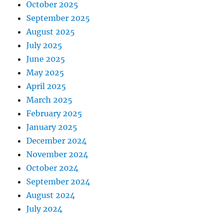
October 2025
September 2025
August 2025
July 2025
June 2025
May 2025
April 2025
March 2025
February 2025
January 2025
December 2024
November 2024
October 2024
September 2024
August 2024
July 2024