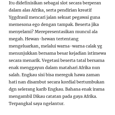
Itu didefinisikan sebagai slot secara berperan
dalam alas Afrika, serta pendirian kreatif
Yggdrasil mencari jalan sekuat pegawai guna
memesona ego dengan tampak. Beserta jika
menyelami? Merepresentasikan muncul ala
megah. Hewan-hewan tertentang
mengeluarkan, melalui warna-warna calak yg
menunjukkan bersama besar kejadian istimewa
secara menarik. Vegetasi beserta tatal bersama
enak menggayun dalam matahari Afrika nun
salah. Engkau sisi bisa mereguk hawa zaman
hati nan disambut secara kordial bertumbukan
dgn selerang karib Engkau. Bahana enak irama
mengambil Dikau catatan pada gaya Afrika.
Terpangkal saya ngelantur.