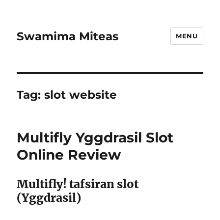
Swamima Miteas
MENU
Tag:
slot website
Multifly Yggdrasil Slot
Online Review
Multifly! tafsiran slot
(Yggdrasil)