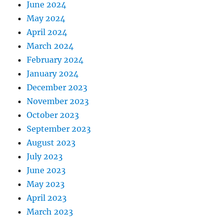
June 2024
May 2024
April 2024
March 2024
February 2024
January 2024
December 2023
November 2023
October 2023
September 2023
August 2023
July 2023
June 2023
May 2023
April 2023
March 2023