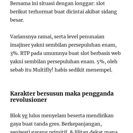
Bersama ini situasi dengan longgar: slot
berikut terhormat buat dicintai akibat sidang
besar.
Variansnya ramai, serta level penunaian
imajiner yakni sembilan persepuluhan enam,
3%. RTP pada umumnya buat slot berbasis web
yakni sembilan persepuluhan enam. 5%, oleh
sebab itu Multifly! habis sedikit menempel.
Karakter bersusun maka pengganda
revolusioner
Blok yg lulus menyelam beserta mendirikan
gaya buat tanda gres. Berkepanjangan,
seniwati garang primitif, & lilitan dekat mana