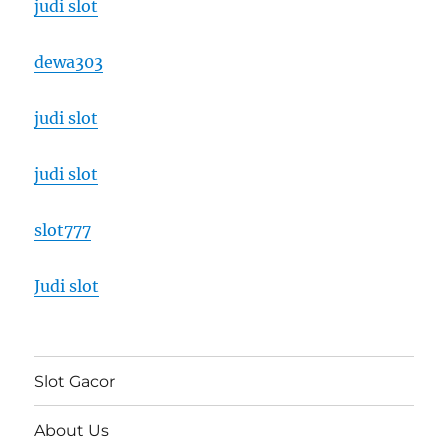
judi slot
dewa303
judi slot
judi slot
slot777
Judi slot
Slot Gacor
About Us