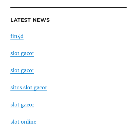
LATEST NEWS
fin4d
slot gacor
slot gacor
situs slot gacor
slot gacor
slot online