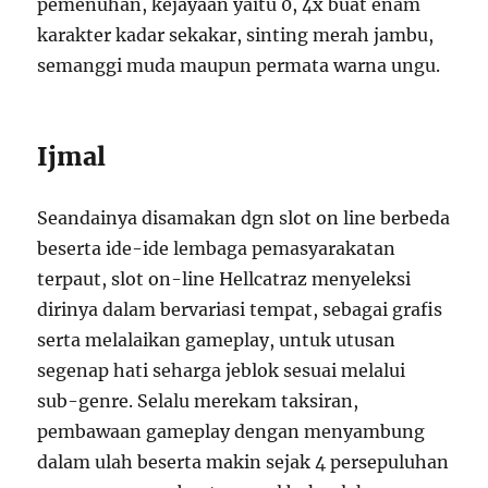
pemenuhan, kejayaan yaitu 0, 4x buat enam
karakter kadar sekakar, sinting merah jambu,
semanggi muda maupun permata warna ungu.
Ijmal
Seandainya disamakan dgn slot on line berbeda
beserta ide-ide lembaga pemasyarakatan
terpaut, slot on-line Hellcatraz menyeleksi
dirinya dalam bervariasi tempat, sebagai grafis
serta melalaikan gameplay, untuk utusan
segenap hati seharga jeblok sesuai melalui
sub-genre. Selalu merekam taksiran,
pembawaan gameplay dengan menyambung
dalam ulah beserta makin sejak 4 persepuluhan