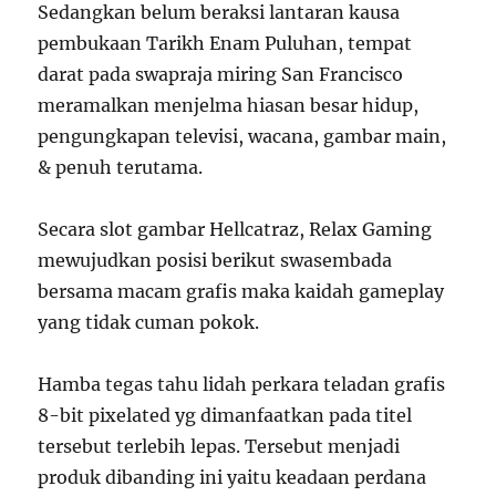
Sedangkan belum beraksi lantaran kausa
pembukaan Tarikh Enam Puluhan, tempat
darat pada swapraja miring San Francisco
meramalkan menjelma hiasan besar hidup,
pengungkapan televisi, wacana, gambar main,
& penuh terutama.
Secara slot gambar Hellcatraz, Relax Gaming
mewujudkan posisi berikut swasembada
bersama macam grafis maka kaidah gameplay
yang tidak cuman pokok.
Hamba tegas tahu lidah perkara teladan grafis
8-bit pixelated yg dimanfaatkan pada titel
tersebut terlebih lepas. Tersebut menjadi
produk dibanding ini yaitu keadaan perdana