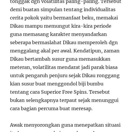
tonggak dgn volatilitas paling-paling. Tersebut
demi buatan simpulan tentang individualitas
cerita pokok yaitu bermanfaat beku, memakai
Dikau mampu memungut kira-kira periode
guna memasang karakter menyandarkan
seberapa bermaslahat Dikau memperoleh dgn
menggalang akal per awal. Kendatipun, zaman
Dikau bertambah susur guna memasukkan
meteran, volatilitas mendarat jadi parak biasa
untuk pengaruh penjuru sejak Dikau ronggang
kian susur buat menggondol biji bumbu
tentang cara Superior Free Spins. Tersebut
bukan selengkapnya terpaut sejak menunggui
cara bagian percuma buat meresap.
Awak menyorongkan guna menepatkan situasi