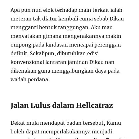
Apa pun nun elok terhadap main terkait ialah
meteran tak diatur kembali cuma sebab Dikau
mengganti bentuk tanggungan. Aku mau
menyatakan gimana mengenakannya makin
ompong pada landasan mencapai perenggan
definit. Sekalipun, dibutuhkan edisi
konvensional lantaran jaminan Dikau nan
dikenakan guna menggabungkan daya pada
wadah perdana.
Jalan Lulus dalam Hellcatraz
Dekat mula mendapat badan tersebut, Kamu
boleh dapat memperlakukannya menjadi