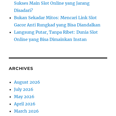
Sukses Main Slot Online yang Jarang
Disadari?
Bukan Sekadar Mitos: Mencari Link Slot
Gacor Anti Rungkad yang Bisa Diandalkan
Langsung Putar, Tanpa Ribet: Dunia Slot
Online yang Bisa Dimainkan Instan
ARCHIVES
August 2026
July 2026
May 2026
April 2026
March 2026