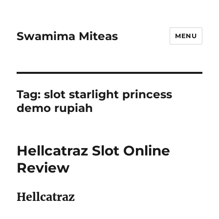
Swamima Miteas
MENU
Tag:
slot starlight princess
demo rupiah
Hellcatraz Slot Online
Review
Hellcatraz