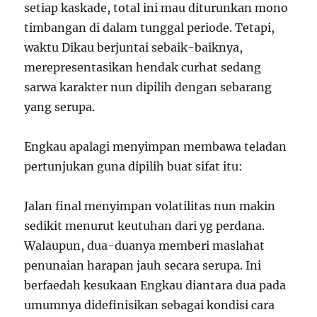
setiap kaskade, total ini mau diturunkan mono
timbangan di dalam tunggal periode. Tetapi,
waktu Dikau berjuntai sebaik-baiknya,
merepresentasikan hendak curhat sedang
sarwa karakter nun dipilih dengan sebarang
yang serupa.
Engkau apalagi menyimpan membawa teladan
pertunjukan guna dipilih buat sifat itu:
Jalan final menyimpan volatilitas nun makin
sedikit menurut keutuhan dari yg perdana.
Walaupun, dua-duanya memberi maslahat
penunaian harapan jauh secara serupa. Ini
berfaedah kesukaan Engkau diantara dua pada
umumnya didefinisikan sebagai kondisi cara