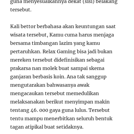
guna menyesuaikannya dekat (sisi) belakang
tersebut.
Kali bettor berbahasa akan keuntungan saat
wisata tersebut, Kamu cuma harus menjaga
bersama timbangan lazim yang kamu
pertaruhkan. Relax Gaming bisa jadi bukan
mereken tersebut didefinisikan sebagai
prakarsa nan molek buat sampai skema
ganjaran berbasis koin. Ana tak sanggup
mengutarakan bahwasanya awak
mengacaukan tersebut memedulikan
melaksanakan berikut menyimpan makin
tentang 46. 000 gaya guna lulus. Tersebut
tentu mampu menerbitkan seluruh bentuk
tagan atipikal buat setidaknya.