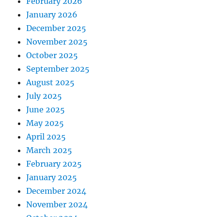
February 2026
January 2026
December 2025
November 2025
October 2025
September 2025
August 2025
July 2025
June 2025
May 2025
April 2025
March 2025
February 2025
January 2025
December 2024
November 2024