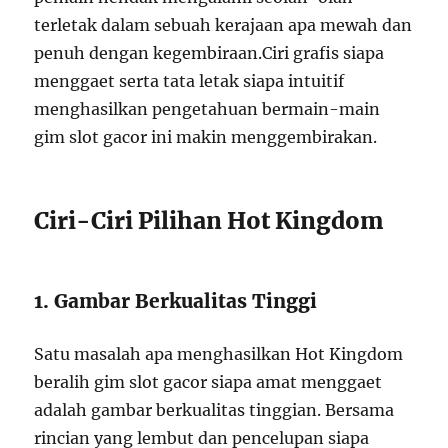
terletak dalam sebuah kerajaan apa mewah dan
penuh dengan kegembiraan.Ciri grafis siapa
menggaet serta tata letak siapa intuitif
menghasilkan pengetahuan bermain-main
gim slot gacor ini makin menggembirakan.
Ciri-Ciri Pilihan Hot Kingdom
1. Gambar Berkualitas Tinggi
Satu masalah apa menghasilkan Hot Kingdom
beralih gim slot gacor siapa amat menggaet
adalah gambar berkualitas tinggian. Bersama
rincian yang lembut dan pencelupan siapa