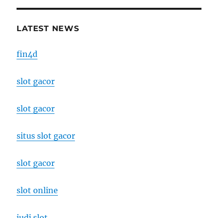
LATEST NEWS
fin4d
slot gacor
slot gacor
situs slot gacor
slot gacor
slot online
judi slot