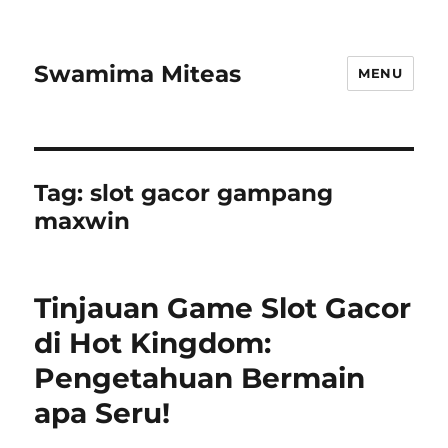
Swamima Miteas
MENU
Tag:
slot gacor gampang
maxwin
Tinjauan Game Slot Gacor
di Hot Kingdom:
Pengetahuan Bermain
apa Seru!