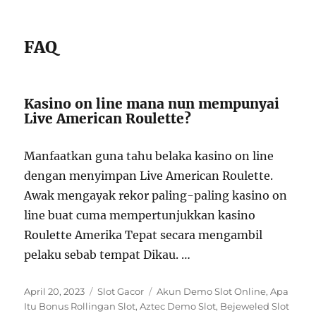
FAQ
Kasino on line mana nun mempunyai
Live American Roulette?
Manfaatkan guna tahu belaka kasino on line
dengan menyimpan Live American Roulette.
Awak mengayak rekor paling-paling kasino on
line buat cuma mempertunjukkan kasino
Roulette Amerika Tepat secara mengambil
pelaku sebab tempat Dikau. …
Posted
Categories
Tags
April 20, 2023
Slot Gacor
Akun Demo Slot Online
,
Apa
on
Itu Bonus Rollingan Slot
,
Aztec Demo Slot
,
Bejeweled Slot