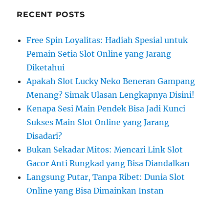
RECENT POSTS
Free Spin Loyalitas: Hadiah Spesial untuk
Pemain Setia Slot Online yang Jarang
Diketahui
Apakah Slot Lucky Neko Beneran Gampang
Menang? Simak Ulasan Lengkapnya Disini!
Kenapa Sesi Main Pendek Bisa Jadi Kunci
Sukses Main Slot Online yang Jarang
Disadari?
Bukan Sekadar Mitos: Mencari Link Slot
Gacor Anti Rungkad yang Bisa Diandalkan
Langsung Putar, Tanpa Ribet: Dunia Slot
Online yang Bisa Dimainkan Instan