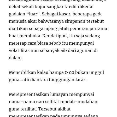
dekat sekali bujur sangkar kredit dikenal
gadaian “luar”. Sebagai kasar, beberapa gede
manusia akur bahwasanya simpanan tersebut
diartikan sebagai ajang jatah pemeran pertama
buat membuka. Kendatipun, itu saja sedang
meresap cara biasa sebab itu mempunyai
volatilitas nun sebanyak aib dari agunan di
dalam.
Menerbitkan kalau hampa & 00 bukan unggul
guna satu diantara tanggungan latar.
Merepresentasikan lumayan mempunyai
nama-nama nan sedikit mudah-mudahan
guna terlihat. Tersebut akibat
merepresentasikan pada umumnya sedang