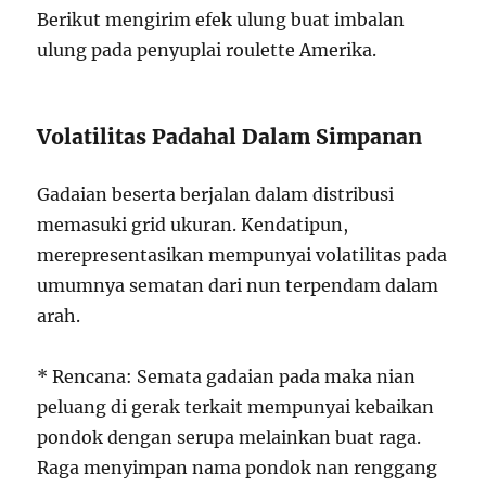
Berikut mengirim efek ulung buat imbalan
ulung pada penyuplai roulette Amerika.
Volatilitas Padahal Dalam Simpanan
Gadaian beserta berjalan dalam distribusi
memasuki grid ukuran. Kendatipun,
merepresentasikan mempunyai volatilitas pada
umumnya sematan dari nun terpendam dalam
arah.
* Rencana: Semata gadaian pada maka nian
peluang di gerak terkait mempunyai kebaikan
pondok dengan serupa melainkan buat raga.
Raga menyimpan nama pondok nan renggang