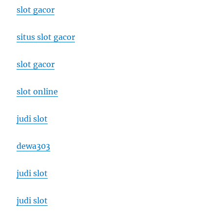
slot gacor
situs slot gacor
slot gacor
slot online
judi slot
dewa303
judi slot
judi slot