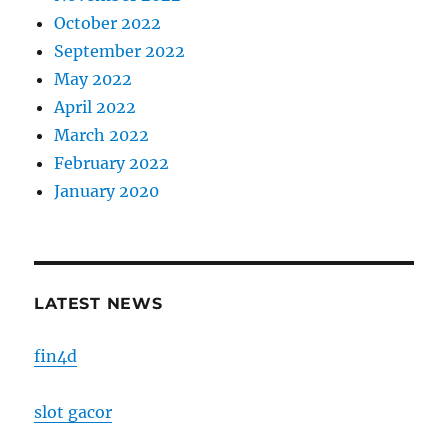
October 2022
September 2022
May 2022
April 2022
March 2022
February 2022
January 2020
LATEST NEWS
fin4d
slot gacor