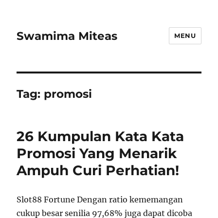
Swamima Miteas
MENU
Tag:
promosi
26 Kumpulan Kata Kata
Promosi Yang Menarik
Ampuh Curi Perhatian!
Slot88 Fortune Dengan ratio kememangan
cukup besar senilia 97,68% juga dapat dicoba