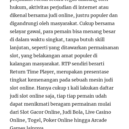
hukum, aktivitas perjudian di internet atau
dikenal bersama judi online, justru populer dan
digandrungi oleh masyarakat. Cukup bersama
selayar gawai, para pemain bisa menang besar
di dalam waktu singkat, tanpa butuh skill
lanjutan, seperti yang ditawarkan permainanan
slot, yang belakangan amat populer di
kalangan masyarakat. RTP sendiri berarti
Return Time Player, merupakan presentase
tingkat kemenangan pada sebuah mesin judi
slot online. Hanya cukup 1 kali lakukan daftar
judi slot online saja, tiap tiap pemain udah
dapat menikmati beragam permainan mulai
dari Slot Gacor Online, Judi Bola, Live Casino
Online, Togel, Poker Online hingga Arcade
Games lainnya.