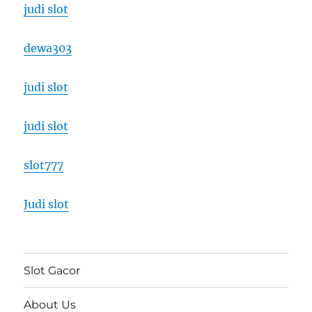
judi slot
dewa303
judi slot
judi slot
slot777
Judi slot
Slot Gacor
About Us