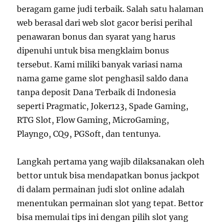
beragam game judi terbaik. Salah satu halaman
web berasal dari web slot gacor berisi perihal
penawaran bonus dan syarat yang harus
dipenuhi untuk bisa mengklaim bonus
tersebut. Kami miliki banyak variasi nama
nama game game slot penghasil saldo dana
tanpa deposit Dana Terbaik di Indonesia
seperti Pragmatic, Joker123, Spade Gaming,
RTG Slot, Flow Gaming, MicroGaming,
Playngo, CQ9, PGSoft, dan tentunya.
Langkah pertama yang wajib dilaksanakan oleh
bettor untuk bisa mendapatkan bonus jackpot
di dalam permainan judi slot online adalah
menentukan permainan slot yang tepat. Bettor
bisa memulai tips ini dengan pilih slot yang