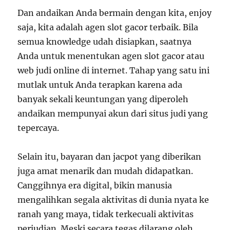
Dan andaikan Anda bermain dengan kita, enjoy
saja, kita adalah agen slot gacor terbaik. Bila
semua knowledge udah disiapkan, saatnya
Anda untuk menentukan agen slot gacor atau
web judi online di internet. Tahap yang satu ini
mutlak untuk Anda terapkan karena ada
banyak sekali keuntungan yang diperoleh
andaikan mempunyai akun dari situs judi yang
tepercaya.
Selain itu, bayaran dan jacpot yang diberikan
juga amat menarik dan mudah didapatkan.
Canggihnya era digital, bikin manusia
mengalihkan segala aktivitas di dunia nyata ke
ranah yang maya, tidak terkecuali aktivitas
perjudian. Meski secara tegas dilarang oleh