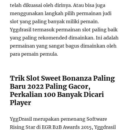
telah dikuasai oleh dirinya. Atau bisa juga
menggunakan langkah pilih permainan judi
slot yang paling banyak miliki pemain.
Yggdrasil termasuk permainan slot paling baik
yang paling rekomended dimainkan. Ini adalah
permainan yang sangat bagus dimainkan oleh
para pemain pemula.
Trik Slot Sweet Bonanza Paling
Baru 2022 Paling Gacor,
Perkalian 100 Banyak Dicari
Player
YggDrasil merupakan pemenang Software
Rising Star di EGR B2B Awards 2015, Yggdrasil