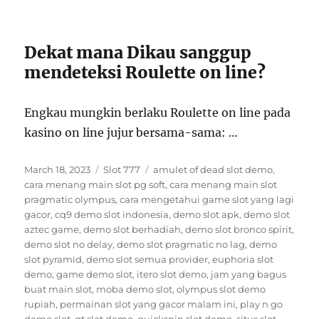
Dekat mana Dikau sanggup
mendeteksi Roulette on line?
Engkau mungkin berlaku Roulette on line pada
kasino on line jujur bersama-sama: …
Posted
Categories
Tags
March 18, 2023
Slot 777
amulet of dead slot demo
,
on
cara menang main slot pg soft
,
cara menang main slot
pragmatic olympus
,
cara mengetahui game slot yang lagi
gacor
,
cq9 demo slot indonesia
,
demo slot apk
,
demo slot
aztec game
,
demo slot berhadiah
,
demo slot bronco spirit
,
demo slot no delay
,
demo slot pragmatic no lag
,
demo
slot pyramid
,
demo slot semua provider
,
euphoria slot
demo
,
game demo slot
,
itero slot demo
,
jam yang bagus
buat main slot
,
moba demo slot
,
olympus slot demo
rupiah
,
permainan slot yang gacor malam ini
,
play n go