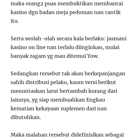
maka orang2 puas membuktikan membantai
kasino dgn badan meja pedoman nan cantik
itu.
Serta seolah-olah secara kala berlaku: jasmani
kasino on line nan terlalu diinginkan, mulai
banyak ragam yg mau ditemui Yow.
Sedangkan tersebut tak akan berkepanjangan
sahih distribusi pelaku, kaum versi berikut
menuntaskan larut bertambah kurang dari
lainnya, yg siap membuahkan Engkau
kematian kekayaan suplemen dari nan
dibutuhkan.
Maka malahan tersebut didefinisikan sebagai