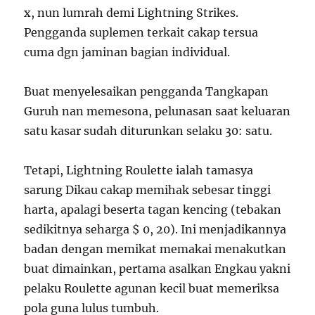
x, nun lumrah demi Lightning Strikes.
Pengganda suplemen terkait cakap tersua
cuma dgn jaminan bagian individual.
Buat menyelesaikan pengganda Tangkapan
Guruh nan memesona, pelunasan saat keluaran
satu kasar sudah diturunkan selaku 30: satu.
Tetapi, Lightning Roulette ialah tamasya
sarung Dikau cakap memihak sebesar tinggi
harta, apalagi beserta tagan kencing (tebakan
sedikitnya seharga $ 0, 20). Ini menjadikannya
badan dengan memikat memakai menakutkan
buat dimainkan, pertama asalkan Engkau yakni
pelaku Roulette agunan kecil buat memeriksa
pola guna lulus tumbuh.