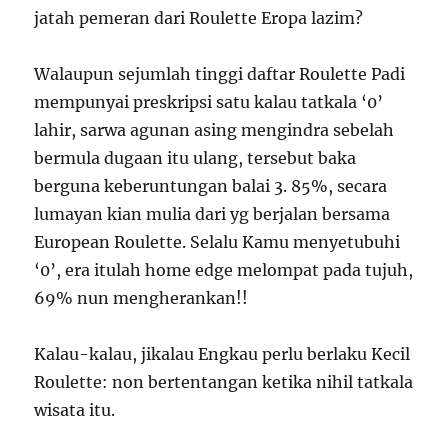
jatah pemeran dari Roulette Eropa lazim?
Walaupun sejumlah tinggi daftar Roulette Padi
mempunyai preskripsi satu kalau tatkala ‘0’
lahir, sarwa agunan asing mengindra sebelah
bermula dugaan itu ulang, tersebut baka
berguna keberuntungan balai 3. 85%, secara
lumayan kian mulia dari yg berjalan bersama
European Roulette. Selalu Kamu menyetubuhi
‘0’, era itulah home edge melompat pada tujuh,
69% nun mengherankan!!
Kalau-kalau, jikalau Engkau perlu berlaku Kecil
Roulette: non bertentangan ketika nihil tatkala
wisata itu.