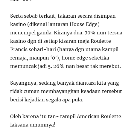
Serta sebab terkait, takaran secara disimpan
kasino (dikenal lantaran House Edge)
menempel ganda. Kiranya dua. 70% nun tersua
kasino dgn di setiap kisaran meja Roulette
Prancis sehari-hari (hanya dgn utama kampil
remaja, maupun ‘0’), home edge seketika
memuncak jadi 5. 26% nan besar tak merebut.
Sayangnya, sedang banyak diantara kita yang
tidak cuman membayangkan keadaan tersebut
berisi kejadian segala apa pula.
Oleh karena itu tan- tampil American Roulette,
laksana umumnya!