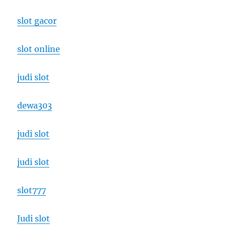
slot gacor
slot online
judi slot
dewa303
judi slot
judi slot
slot777
Judi slot