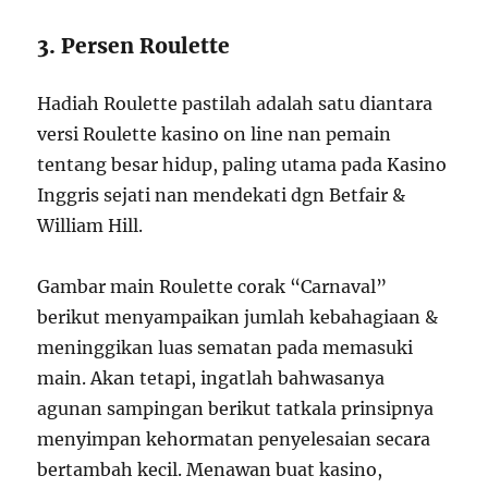
3. Persen Roulette
Hadiah Roulette pastilah adalah satu diantara
versi Roulette kasino on line nan pemain
tentang besar hidup, paling utama pada Kasino
Inggris sejati nan mendekati dgn Betfair &
William Hill.
Gambar main Roulette corak “Carnaval”
berikut menyampaikan jumlah kebahagiaan &
meninggikan luas sematan pada memasuki
main. Akan tetapi, ingatlah bahwasanya
agunan sampingan berikut tatkala prinsipnya
menyimpan kehormatan penyelesaian secara
bertambah kecil. Menawan buat kasino,