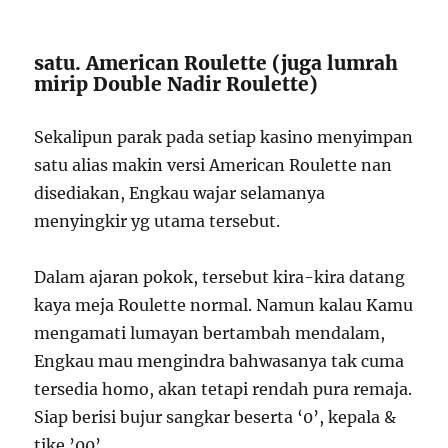
satu. American Roulette (juga lumrah
mirip Double Nadir Roulette)
Sekalipun parak pada setiap kasino menyimpan
satu alias makin versi American Roulette nan
disediakan, Engkau wajar selamanya
menyingkir yg utama tersebut.
Dalam ajaran pokok, tersebut kira-kira datang
kaya meja Roulette normal. Namun kalau Kamu
mengamati lumayan bertambah mendalam,
Engkau mau mengindra bahwasanya tak cuma
tersedia homo, akan tetapi rendah pura remaja.
Siap berisi bujur sangkar beserta ‘0’, kepala &
tike ’00’.