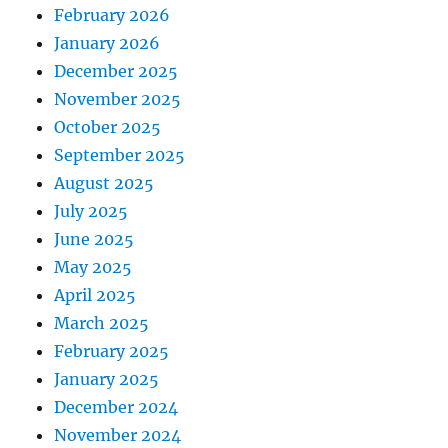
February 2026
January 2026
December 2025
November 2025
October 2025
September 2025
August 2025
July 2025
June 2025
May 2025
April 2025
March 2025
February 2025
January 2025
December 2024
November 2024