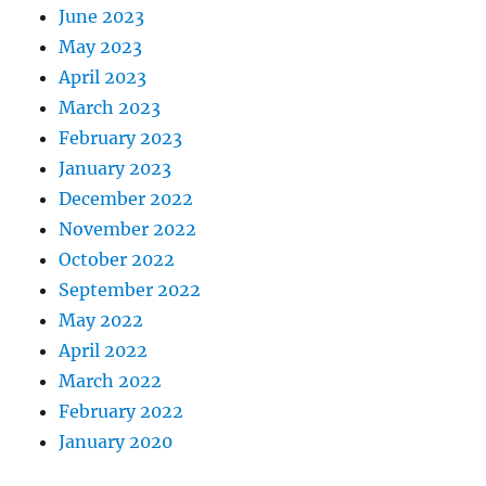
June 2023
May 2023
April 2023
March 2023
February 2023
January 2023
December 2022
November 2022
October 2022
September 2022
May 2022
April 2022
March 2022
February 2022
January 2020