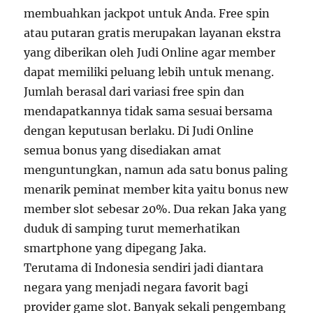
membuahkan jackpot untuk Anda. Free spin
atau putaran gratis merupakan layanan ekstra
yang diberikan oleh Judi Online agar member
dapat memiliki peluang lebih untuk menang.
Jumlah berasal dari variasi free spin dan
mendapatkannya tidak sama sesuai bersama
dengan keputusan berlaku. Di Judi Online
semua bonus yang disediakan amat
menguntungkan, namun ada satu bonus paling
menarik peminat member kita yaitu bonus new
member slot sebesar 20%. Dua rekan Jaka yang
duduk di samping turut memerhatikan
smartphone yang dipegang Jaka.
Terutama di Indonesia sendiri jadi diantara
negara yang menjadi negara favorit bagi
provider game slot. Banyak sekali pengembang