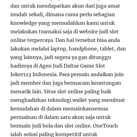
dan untuk mendapatkan akun dari juga amat
mudah sekali, dimana cuma perlu sebagian
knowledge yang memudahkan kami untuk
melakukan transaksi saja di website judi slot
online terpercaya. Dan hal tersebut bisa anda
lakukan melalui laptop, handphone, tablet, dan
yang lainnya, jadi segera ya gan ditunggu
hadirnya di Agen Judi Daftar Game Slot
Joker123 Indonesia. Para pemain andaikan join
jadi member dan juga bermacam keuntungan
menarik lain. Situs slot online paling baik
menghadirkan teknologi wallet yang membuat
kemudahan di dalam memainkansemua
permainan di dalam satu akun saja untuk
bermain judi bola dan slot online. OneTouch
ialah solusi paling kompetitif untuk