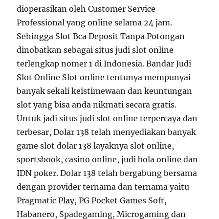
dioperasikan oleh Customer Service
Professional yang online selama 24 jam.
Sehingga Slot Bca Deposit Tanpa Potongan
dinobatkan sebagai situs judi slot online
terlengkap nomer 1 di Indonesia. Bandar Judi
Slot Online Slot online tentunya mempunyai
banyak sekali keistimewaan dan keuntungan
slot yang bisa anda nikmati secara gratis.
Untuk jadi situs judi slot online terpercaya dan
terbesar, Dolar 138 telah menyediakan banyak
game slot dolar 138 layaknya slot online,
sportsbook, casino online, judi bola online dan
IDN poker. Dolar 138 telah bergabung bersama
dengan provider ternama dan ternama yaitu
Pragmatic Play, PG Pocket Games Soft,
Habanero, Spadegaming, Microgaming dan