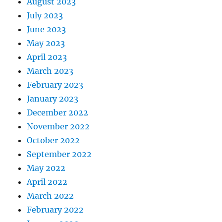
August 2023
July 2023
June 2023
May 2023
April 2023
March 2023
February 2023
January 2023
December 2022
November 2022
October 2022
September 2022
May 2022
April 2022
March 2022
February 2022