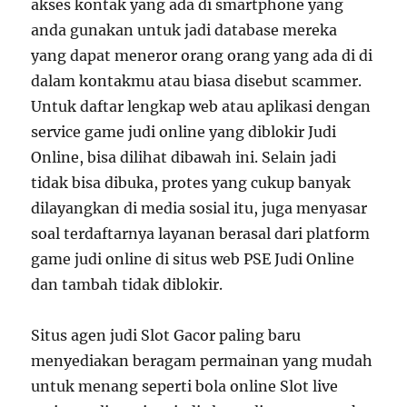
akses kontak yang ada di smartphone yang
anda gunakan untuk jadi database mereka
yang dapat meneror orang orang yang ada di di
dalam kontakmu atau biasa disebut scammer.
Untuk daftar lengkap web atau aplikasi dengan
service game judi online yang diblokir Judi
Online, bisa dilihat dibawah ini. Selain jadi
tidak bisa dibuka, protes yang cukup banyak
dilayangkan di media sosial itu, juga menyasar
soal terdaftarnya layanan berasal dari platform
game judi online di situs web PSE Judi Online
dan tambah tidak diblokir.
Situs agen judi Slot Gacor paling baru
menyediakan beragam permainan yang mudah
untuk menang seperti bola online Slot live