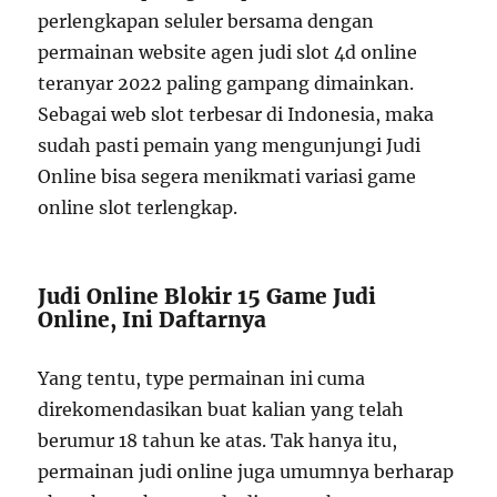
perlengkapan seluler bersama dengan
permainan website agen judi slot 4d online
teranyar 2022 paling gampang dimainkan.
Sebagai web slot terbesar di Indonesia, maka
sudah pasti pemain yang mengunjungi Judi
Online bisa segera menikmati variasi game
online slot terlengkap.
Judi Online Blokir 15 Game Judi
Online, Ini Daftarnya
Yang tentu, type permainan ini cuma
direkomendasikan buat kalian yang telah
berumur 18 tahun ke atas. Tak hanya itu,
permainan judi online juga umumnya berharap