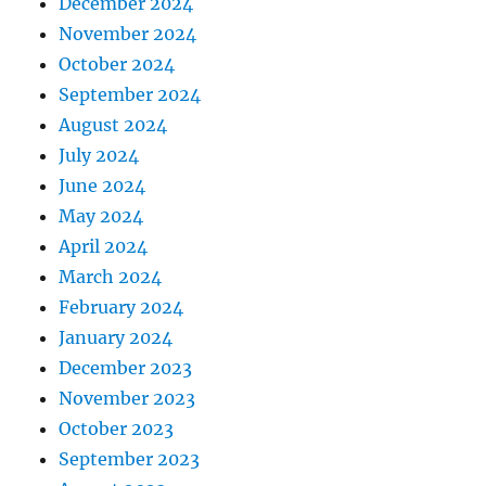
December 2024
November 2024
October 2024
September 2024
August 2024
July 2024
June 2024
May 2024
April 2024
March 2024
February 2024
January 2024
December 2023
November 2023
October 2023
September 2023