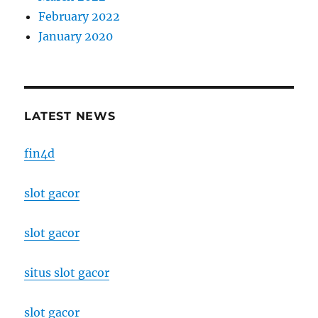
February 2022
January 2020
LATEST NEWS
fin4d
slot gacor
slot gacor
situs slot gacor
slot gacor