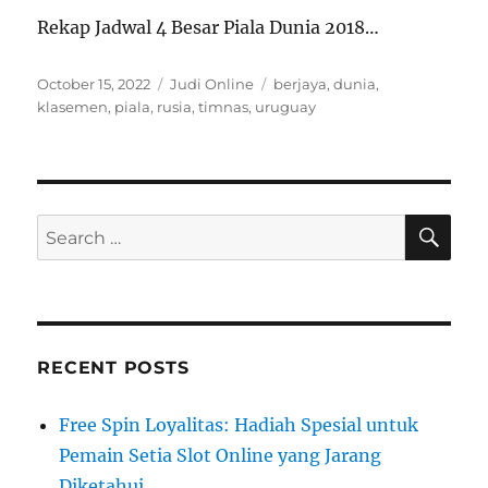
Rekap Jadwal 4 Besar Piala Dunia 2018…
Posted
Categories
Tags
October 15, 2022
Judi Online
berjaya
,
dunia
,
on
klasemen
,
piala
,
rusia
,
timnas
,
uruguay
SE
Search
for:
RECENT POSTS
Free Spin Loyalitas: Hadiah Spesial untuk
Pemain Setia Slot Online yang Jarang
Diketahui