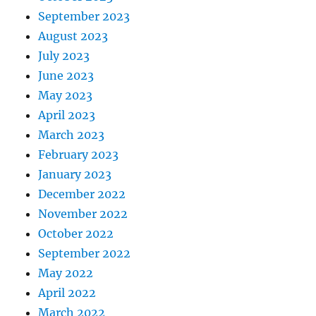
September 2023
August 2023
July 2023
June 2023
May 2023
April 2023
March 2023
February 2023
January 2023
December 2022
November 2022
October 2022
September 2022
May 2022
April 2022
March 2022