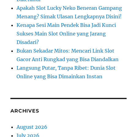
Apakah Slot Lucky Neko Beneran Gampang
Menang? Simak Ulasan Lengkapnya Disini!
Kenapa Sesi Main Pendek Bisa Jadi Kunci
Sukses Main Slot Online yang Jarang
Disadari?
Bukan Sekadar Mitos: Mencari Link Slot
Gacor Anti Rungkad yang Bisa Diandalkan
Langsung Putar, Tanpa Ribet: Dunia Slot
Online yang Bisa Dimainkan Instan
ARCHIVES
August 2026
July 2026