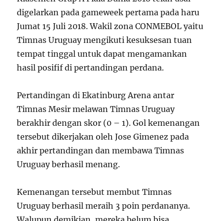
digelarkan pada gameweek pertama pada haru
Jumat 15 Juli 2018. Wakil zona CONMEBOL yaitu
Timnas Uruguay mengikuti kesuksesan tuan
tempat tinggal untuk dapat mengamankan
hasil posifif di pertandingan perdana.
Pertandingan di Ekatinburg Arena antar
Timnas Mesir melawan Timnas Uruguay
berakhir dengan skor (0 – 1). Gol kemenangan
tersebut dikerjakan oleh Jose Gimenez pada
akhir pertandingan dan membawa Timnas
Uruguay berhasil menang.
Kemenangan tersebut membut Timnas
Uruguay berhasil meraih 3 poin perdananya.
Walupun demikian, mereka belum bisa