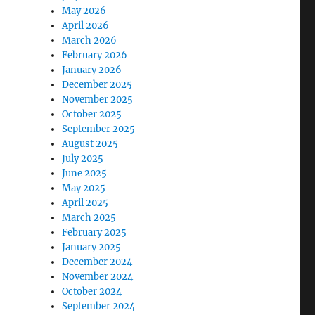
May 2026
April 2026
March 2026
February 2026
January 2026
December 2025
November 2025
October 2025
September 2025
August 2025
July 2025
June 2025
May 2025
April 2025
March 2025
February 2025
January 2025
December 2024
November 2024
October 2024
September 2024