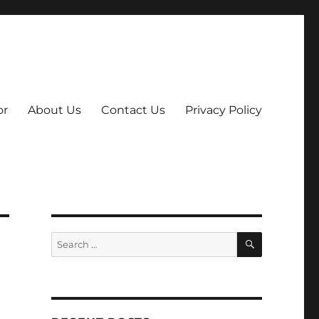
or
About Us
Contact Us
Privacy Policy
SEARCH
Search
for: