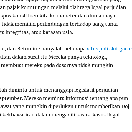
an pajak keuntungan melalui olahraga legal perjudian
spos konstituen kita ke moneter dan dunia maya
 tidak memiliki perlindungan terhadap uang tunai
a integritas, atau batasan usia.
e, dan Betonline hanyalah beberapa
situs judi slot gaco
tkan dalam surat itu.Mereka punya teknologi,
u membuat mereka pada dasarnya tidak mungkin
telah diminta untuk menanggapi legislatif perjudian
eptember. Mereka meminta informasi tentang apa pun
esawat yang mungkin diperlukan untuk memberikan Doj
gi kekhawatiran dalam mengadili kasus-kasus ilegal