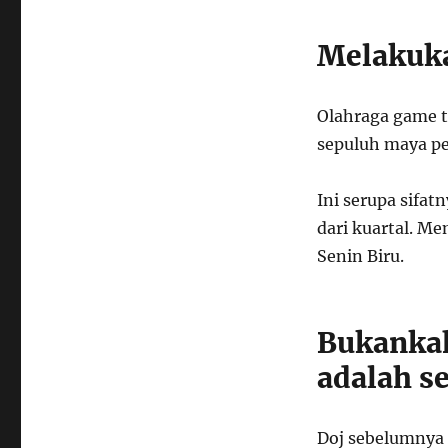
Melakuka
Olahraga game t
sepuluh maya per
Ini serupa sifa
dari kuartal. M
Senin Biru.
Bukanka
adalah s
Doj sebelumnya