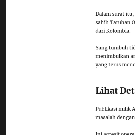
Dalam surat itu,
sahih Taruhan Ol
dari Kolombia.
Yang tumbuh tid
menimbulkan anc
yang terus mene
Lihat Det
Publikasi milik
masalah dengan 
Ini agresif ope