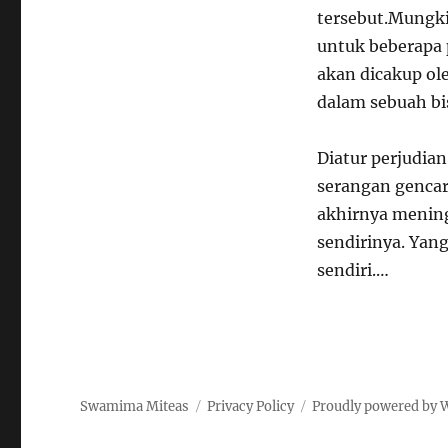
tersebut.Mungki
untuk beberapa 
akan dicakup ole
dalam sebuah bi
Diatur perjudia
serangan gencar 
akhirnya mening
sendirinya. Yan
sendiri.…
Swamima Miteas
Privacy Policy
Proudly powered by 