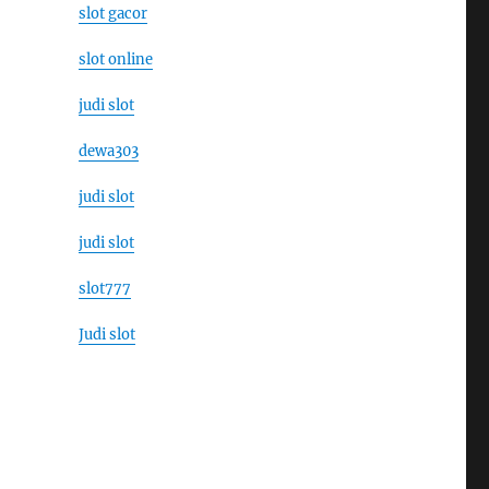
slot gacor
slot online
judi slot
dewa303
judi slot
judi slot
slot777
Judi slot