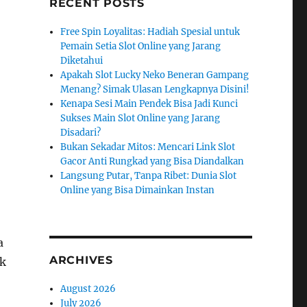
RECENT POSTS
Free Spin Loyalitas: Hadiah Spesial untuk
Pemain Setia Slot Online yang Jarang
Diketahui
Apakah Slot Lucky Neko Beneran Gampang
Menang? Simak Ulasan Lengkapnya Disini!
Kenapa Sesi Main Pendek Bisa Jadi Kunci
Sukses Main Slot Online yang Jarang
Disadari?
Bukan Sekadar Mitos: Mencari Link Slot
Gacor Anti Rungkad yang Bisa Diandalkan
Langsung Putar, Tanpa Ribet: Dunia Slot
Online yang Bisa Dimainkan Instan
a
ARCHIVES
uk
August 2026
July 2026